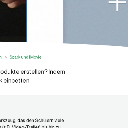
n
>
Spark und iMovie
rodukte erstellen? Indem
k einbetten.
rkzeug, das den Schülern viele
z.B. Video-Trailer) bis hin zu