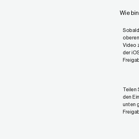
Wie bi
Sobald
oberen
Video z
der iOS
Freiga
Teilen 
den Ei
unten g
Freiga