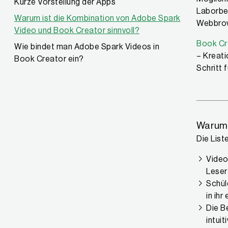
Kurze Vorstellung der Apps
Laborber
Warum ist die Kombination von Adobe Spark
Webbrow
Video und Book Creator sinnvoll?
Book Cr
Wie bindet man Adobe Spark Videos in
– Kreati
Book Creator ein?
Schritt f
Warum 
Die List
Video
Leser
Schü
in ih
Die B
intui