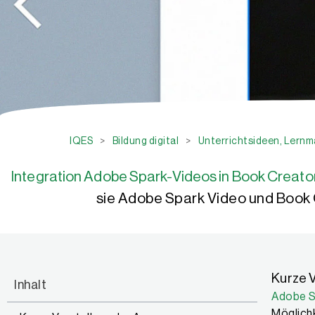
IQES
>
Bildung digital
>
Unterrichtsideen, Lernma
Integration Adobe Spark-Videos in Book Creator
sie Adobe Spark Video und Book C
Kurze 
Inhalt
Adobe S
Möglichk