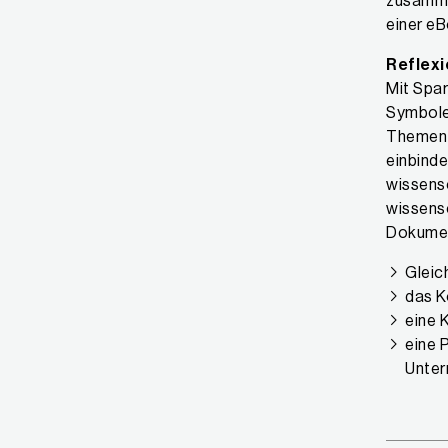
zusammen
einer eB
Reflexi
Mit Spar
Symbolen
Themen a
einbinde
wissensc
wissens
Dokumen
Gleic
das K
eine 
eine 
Unterr