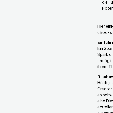
die F
Poten
Hier ein
eBooks:
Einfüh
Ein Spar
Spark er
ermögli
ihrem Th
Diasho
Häufig 
Creator 
es schwi
eine Di
erstelle