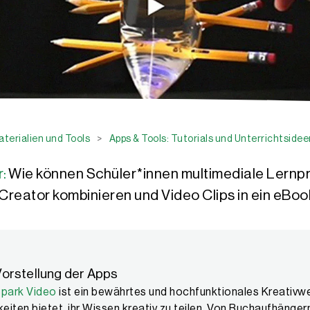
terialien und Tools
>
Apps & Tools: Tutorials und Unterrichtsidee
:
Wie können Schüler*innen multimediale Lernp
reator kombinieren und Video Clips in ein eBoo
Vorstellung der Apps
park Video
ist ein bewährtes und hochfunktionales Kreativwe
eiten bietet, ihr Wissen kreativ zu teilen. Von Buchaufhängern (