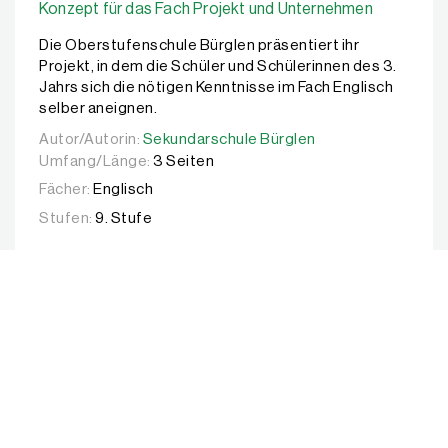
Konzept für das Fach Projekt und Unternehmen
Die Oberstufenschule Bürglen präsentiert ihr
Projekt, in dem die Schüler und Schülerinnen des 3.
Jahrs sich die nötigen Kenntnisse im Fach Englisch
selber aneignen.
Autor/Autorin:
Autor/Autorin:
Sekundarschule Bürglen
Sekundarschule Bürglen
Umfang/Länge:
3 Seiten
Fächer:
Englisch
Stufen:
9. Stufe
Portfoliokonzept
Das Instrument Portfolio und wie es als