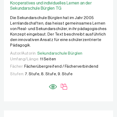
Kooperatives und individuelles Lernen an der
Sekundarschule Bürglen TG
Die Sekundarschule Bürglen hat im Jahr 2005
Lernlandschaften, das heisst gemeinsames Lernen
von Real- und Sekundarschüler, in ihr pädagogisches
Konzept eingebaut. Der Text beschreibt ausführlich
den innovativen Ansatz für eine schülerzentrierte
Pädagogik.
Autor/Autorin:
Autor/Autorin:
Sekundarschule Bürglen
Sekundarschule Bürglen
Umfang/Länge:
11 Seiten
Fächer:
Fächerübergreifend / Fächerverbindend
Stufen:
7. Stufe, 8. Stufe, 9. Stufe