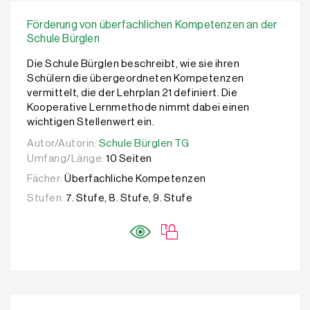
Förderung von überfachlichen Kompetenzen an der
Schule Bürglen
Die Schule Bürglen beschreibt, wie sie ihren
Schülern die übergeordneten Kompetenzen
vermittelt, die der Lehrplan 21 definiert. Die
Kooperative Lernmethode nimmt dabei einen
wichtigen Stellenwert ein.
Autor/Autorin:
Autor/Autorin:
Schule Bürglen TG
Schule Bürglen TG
Umfang/Länge:
10 Seiten
Fächer:
Überfachliche Kompetenzen
Stufen:
7. Stufe, 8. Stufe, 9. Stufe