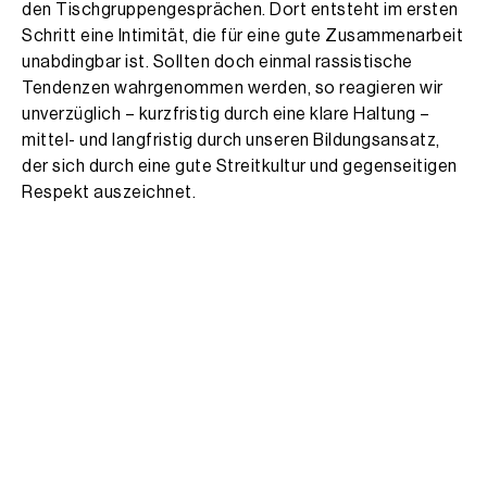
den Tischgruppengesprächen. Dort entsteht im ersten
Schritt eine Intimität, die für eine gute Zusammenarbeit
unabdingbar ist. Sollten doch einmal rassistische
Tendenzen wahrgenommen werden, so reagieren wir
unverzüglich – kurzfristig durch eine klare Haltung –
mittel- und langfristig durch unseren Bildungsansatz,
der sich durch eine gute Streitkultur und gegenseitigen
Respekt auszeichnet.
Die Schule hat an dem Fortbildungsprojekt »Vielfalt
fördern« teilgenommen. Im Umgang mit Vielfalt ist uns
vor allem der Perspektivwechsel wichtig. Diesen üben
wir in den Klassen systematisch durch die
»Akademische Kontroverse« / »Strukturierte Debatte«
ein. Hierzu haben wir Unterrichtsentwürfe auf
IQES
online
veröffentlicht. Dazu gibt es in der
Schulgemeinde klare Verabredungen.