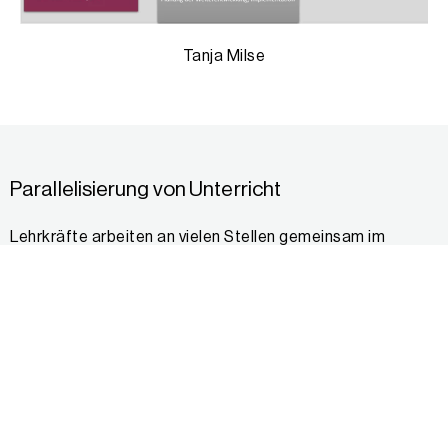
Tanja Milse
Parallelisierung von Unterricht
Lehrkräfte arbeiten an vielen Stellen gemeinsam im
Team, um heterogene Voraussetzungen und
Bedürfnisse der Schüler:innen besser antizipieren und
adressieren zu können. Dabei wird versucht, dieses
durch parallelisierte Unterrichtsstrukturen zu befördern
(z.B. alle EF-Kurse jeweils in den Fächern Deutsch,
Mathematik und Englisch). In der Jahrgangsstufe 8
haben vier Klassen parallelisierten Deutschunterricht.