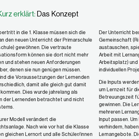
Kurz erklärt:
Das Konzept
ertritt in die 1. Klasse müssen sich die
Der Unterricht b
an den neuen Unterricht der Primarschule
Gemeinschaft (Rit
chule) gewöhnen. Die vertraute
austauschen, spiel
ationsform können sie dort nicht mehr
Arbeit mit Lernan
en und stehen neuen Anforderungen
Arbeitsplatz) und 
ber, denen sie nun genügen müssen.
individuellen Proj
ind die Voraussetzungen der Lernenden
Die Inputs werden
rschiedlich, damit alle gleich gut damit
um Lernzeit für d
tkommen. Dies wurde jahrelang als
Betreuungszeit fü
 der Lernenden betrachtet und nicht
gewinnen. Die Le
stems.
mehreren Lernang
rer Modell verändert die
Input passen. Um 
chtsanlage. Nach wie vor hat die Klasse
verhindern, haben 
n gleichen Lernort und alle Schüler/innen
Lernangebote. Di