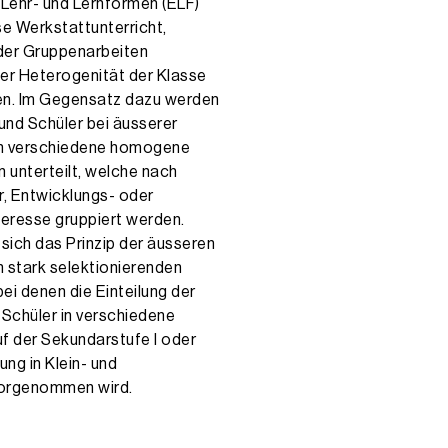
 Lehr- und Lernformen (ELF)
se Werkstattunterricht,
oder Gruppenarbeiten
 der Heterogenität der Klasse
en. Im Gegensatz dazu werden
 und Schüler bei äusserer
 in verschiedene homogene
n unterteilt, welche nach
er, Entwicklungs- oder
teresse gruppiert werden.
t sich das Prinzip der äusseren
n stark selektionierenden
ei denen die Einteilung der
 Schüler in verschiedene
f der Sekundarstufe I oder
ng in Klein- und
orgenommen wird.