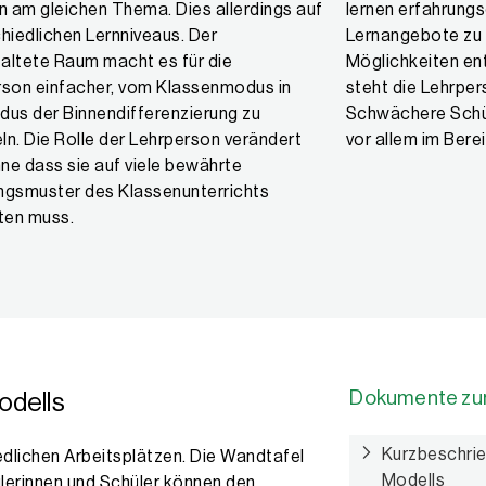
n am gleichen Thema. Dies allerdings auf
lernen erfahrung
hiedlichen Lernniveaus. Der
Lernangebote zu w
altete Raum macht es für die
Möglichkeiten en
rson einfacher, vom Klassenmodus in
steht die Lehrper
us der Binnendifferenzierung zu
Schwächere Schül
n. Die Rolle der Lehrperson verändert
vor allem im Ber
hne dass sie auf viele bewährte
ngsmuster des Klassenunterrichts
ten muss.
Dokumente zu
odells
Kurzbeschrie
edlichen Arbeitsplätzen. Die Wandtafel
Modells
ülerinnen und Schüler können den