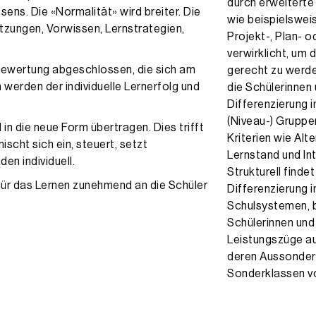
durch erweiterte
ens. Die «Normalität» wird breiter. Die
wie beispielswei
tzungen, Vorwissen, Lernstrategien,
Projekt-, Plan- 
verwirklicht, um
r Bewertung abgeschlossen, die sich am
gerecht zu werd
 werden der individuelle Lernerfolg und
die Schülerinnen
Differenzierung
(Niveau-) Gruppe
 in die neue Form übertragen. Dies trifft
Kriterien wie Alt
ischt sich ein, steuert, setzt
Lernstand und In
en individuell.
Strukturell finde
 für das Lernen zunehmend an die Schüler
Differenzierung i
Schulsystemen, b
Schülerinnen und
Leistungszüge au
deren Aussonderu
Sonderklassen v