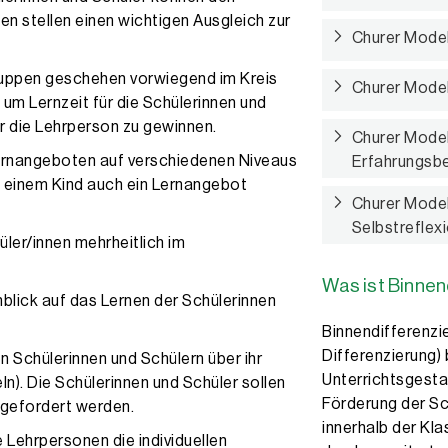
en stellen einen wichtigen Ausgleich zur
Churer Model
gruppen geschehen vorwiegend im Kreis
Churer Model
 um Lernzeit für die Schülerinnen und
ür die Lehrperson zu gewinnen.
Churer Model
Lernangeboten auf verschiedenen Niveaus
Erfahrungsbe
 einem Kind auch ein Lernangebot
Churer Model
Selbstrefle
ler/innen mehrheitlich im
Was ist Binnen
nblick auf das Lernen der Schülerinnen
Binnendifferenzi
Differenzierung)
 Schülerinnen und Schülern über ihr
Unterrichtsgestal
ln). Die Schülerinnen und Schüler sollen
Förderung der Sc
gefordert werden.
innerhalb der Kla
 Lehrpersonen die individuellen