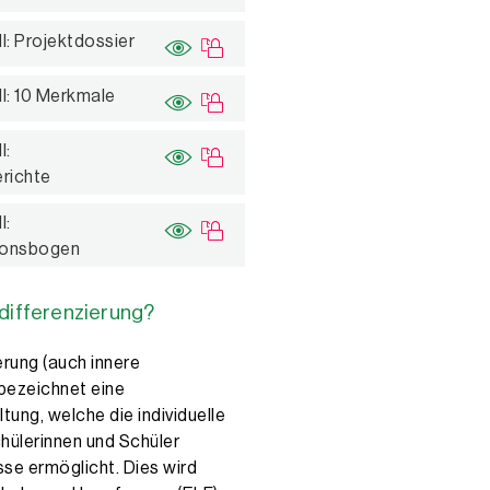
l: Projektdossier
l: 10 Merkmale
l:
richte
l:
xionsbogen
differenzierung?
erung (auch innere
 bezeichnet eine
tung, welche die individuelle
hülerinnen und Schüler
sse ermöglicht. Dies wird