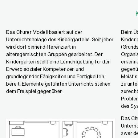
Das Churer Modell basiert auf der
Beim Üb
Unterrichtsanlage des Kindergartens. Seit jeher
Kinder 
wird dort binnendifferenziert in
(Grunds
altersgemischten Gruppen gearbeitet. Der
Organis
Kindergarten stellt eine Lernumgebung für den
erkenn
Erwerb sozialer Kompetenzen und
gegenü
grundlegender Fähigkeiten und Fertigkeiten
Meist s
bereit. Elemente geführten Unterrichts stehen
zu unte
dem Freispiel gegenüber.
zurech
Problem
des Sy
Das Chu
Unterri
zwar de