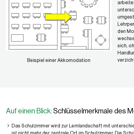
arbeite
untersc
umgest
Lehrpe
den Mod
wechsel
sich, o
Handlu
verzich
Beispiel einer Akkomodation
Auf einen Blick:
Schlüsselmerkmale des M
Das Schulzimmer wird zur Lernlandschaft mit unterschi
ist nicht mehr der zentrale Ort im Schulzimmer. Die Sch