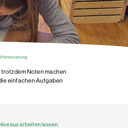
ifferenzierung
ss trotzdem Noten machen
 die einfachen Aufgaben
 Niveaus arbeiten lassen,