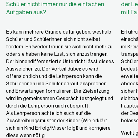
Schüler nicht immer nur die einfachen
der Le
Aufgaben aus?
mit F
Es kann mehrere Gründe dafür geben, weshalb
Erfahru
Schüler und Schülerinnen sich nicht selbst
einsch
fordern. Entweder trauen sie sich nicht mehr zu
im Krei
oder sie haben keine Lust, sich anzustrengen.
transpa
Der binnendifferenzierte Unterricht lässt dieses
Schüle
Ausweichen zu. Der Vorteil dabei: es wird
bedeut
offensichtlich und die Lehrperson kann die
erweite
Schülerinnen und Schüler darauf ansprechen
abdecke
und Erwartungen formulieren. Die Zielsetzung
sicher 
wird im gemeinsamen Gespräch festgelegt und
sichtba
durch die Lehrperson auch überprüft.
hauptsä
Als Lehrperson achte ich auch auf die
der Be
Zuschreibungsmuster der Kinder (Wie erklärt
belass
sich ein Kind Erfolg/Misserfolg!) und korrigiere
Wichtig
diese wenn nötig.