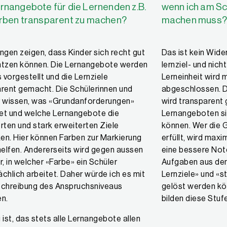
rnangebote für die Lernenden z.B.
wenn ich am S
arben transparent zu machen?
machen muss
ngen zeigen, dass Kinder sich recht gut
Das ist kein Wider
ätzen können. Die Lernangebote werden
lernziel- und nich
s vorgestellt und die Lernziele
Lerneinheit wird m
rent gemacht. Die Schülerinnen und
abgeschlossen. D
r wissen, was «Grundanforderungen»
wird transparent
et und welche Lernangebote die
Lernangeboten si
rten und stark erweiterten Ziele
können. Wer die 
n. Hier können Farben zur Markierung
erfüllt, wird maxi
helfen. Andererseits wird gegen aussen
eine bessere Not
r, in welcher «Farbe» ein Schüler
Aufgaben aus den
chlich arbeitet. Daher würde ich es mit
Lernziele» und «s
schreibung des Anspruchsniveaus
gelöst werden kö
en.
bilden diese Stuf
 ist, das stets alle Lernangebote allen