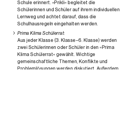
Schule erinnert. »Prikli« begleitet die
Schülerinnen und Schüler auf ihrem individuellen
Lernweg und achtet darauf, dass die
Schulhausregeln eingehalten werden.
Prima Klima Schülerrat:
Aus jeder Klasse (3. Klasse–6. Klasse) werden
zwei Schülerinnen oder Schüler in den »Prima
Klima Schülerrat« gewählt. Wichtige
gemeinschaftliche Themen, Konflikte und
Problemlösungen werden diskutiert. Außerdem
hilft der »Prikli-Rat« bei gemeinschaftlichen
Aktivitäten mit.
Prima Klima Regeln:
Gemeinsame Schulhausregeln wurden
zusammen mit den Klassen erstellt. Sie
erinnern die Kinder daran, dass jedes von ihnen
für ein gutes Klima an der Schule
verantwortlich und wichtig ist.