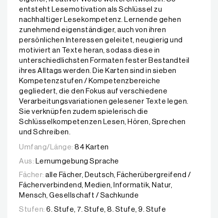
entsteht Lesemotivation als Schlüssel zu
nachhaltiger Lesekompetenz. Lernende gehen
zunehmend eigenständiger, auch von ihren
persönlichen Interessen geleitet, neugierig und
motiviert an Texte heran, sodass diese in
unterschiedlichsten Formaten fester Bestandteil
ihres Alltags werden. Die Karten sind in sieben
Kompetenzstufen / Kompetenzbereiche
gegliedert, die den Fokus auf verschiedene
Verarbeitungsvariationen gelesener Texte legen.
Sie verknüpfen zudem spielerisch die
Schlüsselkompetenzen Lesen, Hören, Sprechen
und Schreiben.
Umfang/Länge:
84 Karten
Aus:
Lernumgebung Sprache
Fächer:
alle Fächer, Deutsch, Fächerübergreifend /
Fächerverbindend, Medien, Informatik, Natur,
Mensch, Gesellschaft / Sachkunde
Stufen:
6. Stufe, 7. Stufe, 8. Stufe, 9. Stufe