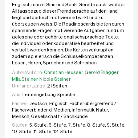
Englisch macht Sinn und Spaß. Gerade auch, weil der
Alltagsbezug dieser Fremdsprache auf der Hand
liegt und dadurch motivierend wirkt und zu
überzeugen weiss. Die Readingscards bieten durch
spannende Fragen motivierende Aufgaben rund um
gelesene oder gehörte englischsprachige Texte,
die individuell oder kooperative bearbeitet und
vertieft werden können. Die Karten verknüpfen
zudem spielerisch die Schlüsselkompetenzen
Lesen, Hören, Sprechen und Schreiben.
Autor/Autorin:
Autor/Autorin:
Christian Heusser,
Christian Heusser,
Gerold Brägger,
Gerold Brägger,
Mila Ste
Mila Steiner,
Nicole Steiner
Umfang/Länge:
21 Seiten
Aus:
Lernumgebung Sprache
Fächer:
Deutsch, Englisch, Fächerübergreifend /
Fächerverbindend, Medien, Informatik, Natur,
Mensch, Gesellschaft / Sachkunde
Stufen:
5. Stufe, 6. Stufe, 7. Stufe, 8. Stufe, 9. Stufe,
10. Stufe, 11. Stufe, 12. Stufe