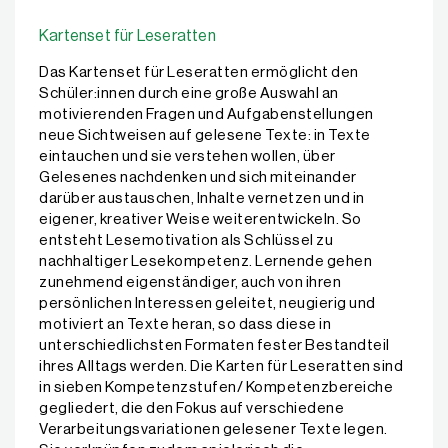
Kartenset für Leseratten
Das Kartenset für Leseratten ermöglicht den
Schüler:innen durch eine große Auswahl an
motivierenden Fragen und Aufgabenstellungen
neue Sichtweisen auf gelesene Texte: in Texte
eintauchen und sie verstehen wollen, über
Gelesenes nachdenken und sich miteinander
darüber austauschen, Inhalte vernetzen und in
eigener, kreativer Weise weiterentwickeln. So
entsteht Lesemotivation als Schlüssel zu
nachhaltiger Lesekompetenz. Lernende gehen
zunehmend eigenständiger, auch von ihren
persönlichen Interessen geleitet, neugierig und
motiviert an Texte heran, so dass diese in
unterschiedlichsten Formaten fester Bestandteil
ihres Alltags werden. Die Karten für Leseratten sind
in sieben Kompetenzstufen/ Kompetenzbereiche
gegliedert, die den Fokus auf verschiedene
Verarbeitungsvariationen gelesener Texte legen.