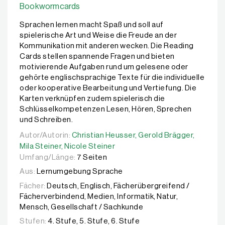
Bookwormcards
Sprachen lernen macht Spaß und soll auf
spielerische Art und Weise die Freude an der
Kommunikation mit anderen wecken. Die Reading
Cards stellen spannende Fragen und bieten
motivierende Aufgaben rund um gelesene oder
gehörte englischsprachige Texte für die individuelle
oder kooperative Bearbeitung und Vertiefung. Die
Karten verknüpfen zudem spielerisch die
Schlüsselkompetenzen Lesen, Hören, Sprechen
und Schreiben.
Autor/Autorin:
Autor/Autorin:
Christian Heusser,
Christian Heusser,
Gerold Brägger,
Gerold Brägger,
Mila Ste
Mila Steiner,
Nicole Steiner
Umfang/Länge:
7 Seiten
Aus:
Lernumgebung Sprache
Fächer:
Deutsch, Englisch, Fächerübergreifend /
Fächerverbindend, Medien, Informatik, Natur,
Mensch, Gesellschaft / Sachkunde
Stufen:
4. Stufe, 5. Stufe, 6. Stufe