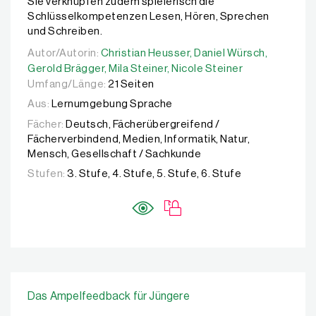
Sie verknüpfen zudem spielerisch die
Schlüsselkompetenzen Lesen, Hören, Sprechen
und Schreiben.
Autor/Autorin:
Autor/Autorin:
Christian Heusser,
Christian Heusser,
Daniel Würsch,
Daniel Würsch,
Gerold B
Gerold Brägger,
Mila Steiner,
Nicole Steiner
Umfang/Länge:
21 Seiten
Aus:
Lernumgebung Sprache
Fächer:
Deutsch, Fächerübergreifend /
Fächerverbindend, Medien, Informatik, Natur,
Mensch, Gesellschaft / Sachkunde
Stufen:
3. Stufe, 4. Stufe, 5. Stufe, 6. Stufe
Das Ampelfeedback für Jüngere