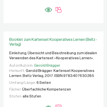
Booklet zum Kartenset Kooperatives Lernen (Beltz-
Verlag)
Einleitung, Übersicht und Beschreibung zum idealen
Verwenden des Kartenset »Kooperatives Lernen«.
Autor/Autorin:
Autor/Autorin:
Gerold Brägger
Gerold Brägger
Herkunft:
Gerold Brägger: Kartenset Kooperatives
Lernen. Beltz Verlag, 2017. ISBN 9783407630285
Umfang/Länge:
6 Seiten
Fächer:
Überfachliche Kompetenzen
Stufen:
alle Stufen