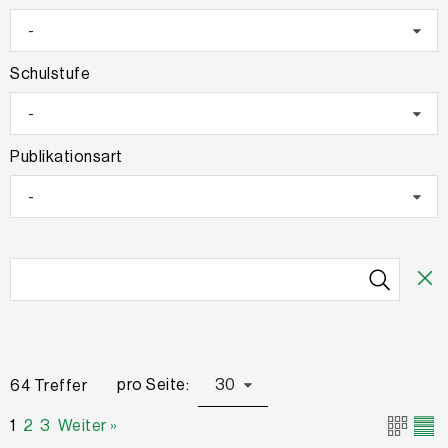
-
Schulstufe
-
Publikationsart
-
pro Seite:
30
64 Treffer
1
2
3
Weiter »