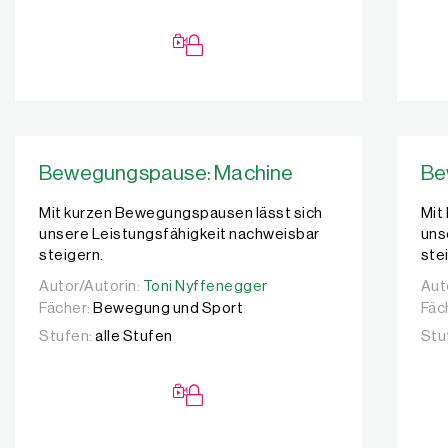
Bewegungspause: Machine
Be
Mit kurzen Bewegungspausen lässt sich
Mit
unsere Leistungsfähigkeit nachweisbar
uns
steigern.
ste
Autor/Autorin:
Autor/Autorin:
Toni Nyffenegger
Toni Nyffenegger
Aut
Aut
Fächer:
Bewegung und Sport
Fäc
Stufen:
alle Stufen
Stu