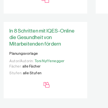
In 8 Schritten mit IQES-Online
die Gesundheit von
Mitarbeitenden fördern
Planungsvorlage
Autor/Autorin:
Autor/Autorin:
Toni Nyffenegger
Toni Nyffenegger
Fächer:
alle Fächer
Stufen:
alle Stufen