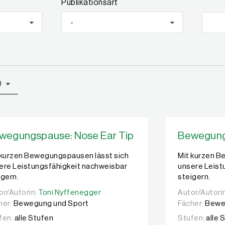
Publikationsart
-
0
wegungspause: Nose Ear Tip
Bewegung
 kurzen Bewegungspausen lässt sich
Mit kurzen B
ere Leistungsfähigkeit nachweisbar
unsere Leist
igern.
steigern.
or/Autorin:
or/Autorin:
Toni Nyffenegger
Toni Nyffenegger
Autor/Autori
Autor/Autori
her:
Bewegung und Sport
Fächer:
Bewe
fen:
alle Stufen
Stufen:
alle 