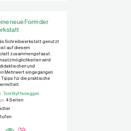
eine neue Form der
rkstatt
ls Schreibwerkstatt genutzt
 ist auf diesem
sblatt zusammengefasst.
nsatzmöglichkeiten wird
 didaktischen und
hen Mehrwert eingegangen
 Tipps für die praktische
rmittelt.
n:
n:
Toni Nyffenegger
Toni Nyffenegger
ge:
4 Seiten
Fächer
Stufen