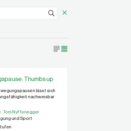
spause: Thumbs up
ewegungspausen lässt sich
ungsfähigkeit nachweisbar
n:
n:
Toni Nyffenegger
Toni Nyffenegger
gung und Sport
Stufen