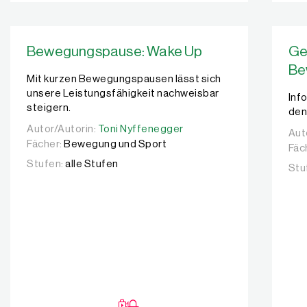
Bewegungspause: Wake Up
Ge
Be
Mit kurzen Bewegungspausen lässt sich
unsere Leistungsfähigkeit nachweisbar
Inf
steigern.
den
Autor/Autorin:
Autor/Autorin:
Toni Nyffenegger
Toni Nyffenegger
Aut
Aut
Fächer:
Bewegung und Sport
Fäc
Stufen:
alle Stufen
Stu