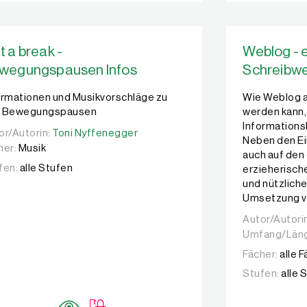
t a break -
Weblog - 
wegungspausen Infos
Schreibwe
ormationen und Musikvorschläge zu
Wie Weblog a
 Bewegungspausen
werden kann,
Information
or/Autorin:
or/Autorin:
Toni Nyffenegger
Toni Nyffenegger
Neben den Ei
her:
Musik
auch auf den
fen:
alle Stufen
erzieherisc
und nützliche
Umsetzung ve
Autor/Autori
Autor/Autori
Umfang/Län
Fächer:
alle 
Stufen:
alle 