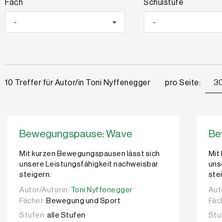
Fach
Schulstufe
-
-
pro Seite:
3
10 Treffer für Autor/in Toni Nyffenegger
Bewegungspause: Wave
Be
Mit kurzen Bewegungspausen lässt sich
Mit
unsere Leistungsfähigkeit nachweisbar
uns
steigern.
ste
Autor/Autorin:
Autor/Autorin:
Toni Nyffenegger
Toni Nyffenegger
Aut
Aut
Fächer:
Bewegung und Sport
Fäc
Stufen:
alle Stufen
Stu