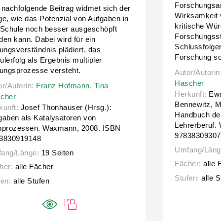
Forschungsan
 nachfolgende Beitrag widmet sich der
Wirksamkeit 
ge, wie das Potenzial von Aufgaben in
kritische Wür
 Schule noch besser ausgeschöpft
Forschungss
den kann. Dabei wird für ein
Schlussfolger
dungsverständnis plädiert, das
Forschung sc
ulerfolg als Ergebnis multipler
dungsprozesse versteht.
Autor/Autorin
Autor/Autorin
Hascher
or/Autorin:
or/Autorin:
Franz Hofmann,
Franz Hofmann,
Tina Hascher
Tina
Herkunft:
Ewa
Hascher
cher
Bennewitz, Ma
kunft:
Josef Thonhauser (Hrsg.):
Handbuch de
gaben als Katalysatoren von
Lehrerberuf.
nprozessen. Waxmann, 2008. ISBN
97838309307
3830919148
Umfang/Läng
ang/Länge:
19 Seiten
Fächer:
alle 
her:
alle Fächer
Stufen:
alle 
fen:
alle Stufen