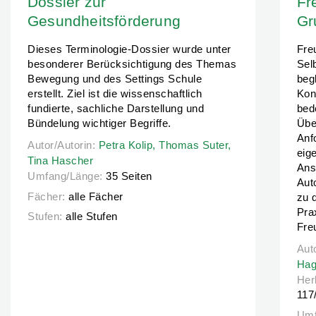
Dossier zur
Fr
Gesundheitsförderung
Gr
Dieses Terminologie-Dossier wurde unter
Fre
besonderer Berücksichtigung des Themas
Sel
Bewegung und des Settings Schule
begl
erstellt. Ziel ist die wissenschaftlich
Kon
fundierte, sachliche Darstellung und
bed
Bündelung wichtiger Begriffe.
Übe
Anf
Autor/Autorin:
Autor/Autorin:
Petra Kolip,
Petra Kolip,
Thomas Suter,
Thomas Suter,
Tina Hascher
eig
Tina Hascher
Ans
Umfang/Länge:
35 Seiten
Aut
Fächer:
alle Fächer
zu 
Pra
Stufen:
alle Stufen
Fre
Aut
Aut
Hag
Her
117
Umf