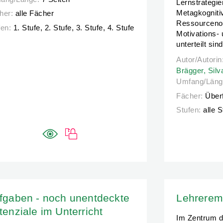
Lernstrategie
Metagkognitiv
her:
alle Fächer
Ressourcenor
fen:
1. Stufe, 2. Stufe, 3. Stufe, 4. Stufe
Motivations-
unterteilt sind
Autor/Autorin
Autor/Autorin
Brägger,
Silv
Umfang/Läng
Fächer:
Über
Stufen:
alle 
fgaben - noch unentdeckte
Lehrerem
tenziale im Unterricht
Im Zentrum d