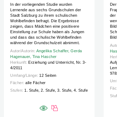
In der vorliegenden Studie wurden
Der
Lernende aus sechs Grundschulen der
Fra
Stadt Salzburg zu ihrem schulischen
der
Wohlbefinden befragt. Die Ergebnisse
wer
zeigen, dass Mädchen eine positivere
Bil
Einstellung zur Schule haben als Jungen
Sch
und dass das schulische Wohlbefinden
Bil
während der Grundschulzeit abnimmt.
Aut
Aut
Autor/Autorin:
Autor/Autorin:
Angelika Schaffer,
Angelika Schaffer,
Gerda Hagenauer,
Gerda
Tina 
Has
Hagenauer,
Tina Hascher
Her
Herkunft:
Erziehung und Unterricht, Nr. 3-
Auf
4/2011
Ler
978
Umfang/Länge:
12 Seiten
Umf
Fächer:
alle Fächer
Fäc
Stufen:
1. Stufe, 2. Stufe, 3. Stufe, 4. Stufe
Stu