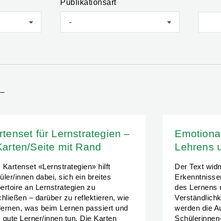
Publikationsart
-
rtenset für Lernstrategien –
Emotiona
Karten/Seite mit Rand
Lehrens 
 Kartenset «Lernstrategien» hilft
Der Text widm
ler/innen dabei, sich ein breites
Erkenntnisse
ertoire an Lernstrategien zu
des Lernens 
chließen – darüber zu reflektieren, wie
Verständlichke
 lernen, was beim Lernen passiert und
werden die 
 gute Lerner/innen tun. Die Karten
Schülerinnen