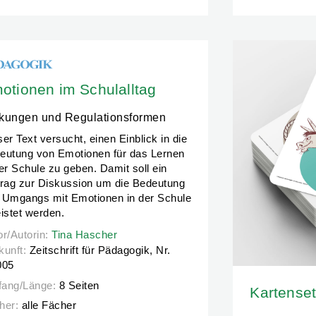
otionen im Schulalltag
kungen und Regulationsformen
er Text versucht, einen Einblick in die
eutung von Emotionen für das Lernen
der Schule zu geben. Damit soll ein
trag zur Diskussion um die Bedeutung
 Umgangs mit Emotionen in der Schule
eistet werden.
or/Autorin:
or/Autorin:
Tina Hascher
Tina Hascher
kunft:
Zeitschrift für Pädagogik, Nr.
005
ang/Länge:
8 Seiten
Kartenset
her:
alle Fächer