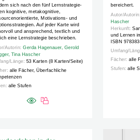
edern sich nach den fünf Lernstrategie-
bereichert.
en kognitive, metakognitive,
Autor/Autorin
Autor/Autorin
sourcenorientierte, Motivations- und
Hascher
tionsstrategien. Auf jeder Karte wird
Herkunft:
San
orvoll und ansprechend, textlich und
und Lernen im
lich eine Lernstrategie beschrieben.
ISBN 978383
scher
or/Autorin:
or/Autorin:
Gerda Hagenauer,
Gerda Hagenauer,
Gerold Brägger,
Gerold
Tina Hascher
Umfang/Läng
gger,
Tina Hascher
Fächer:
alle 
ang/Länge:
53 Karten (8 Karten/Seite)
Stufen:
alle 
her:
alle Fächer, Überfachliche
petenzen
fen:
alle Stufen