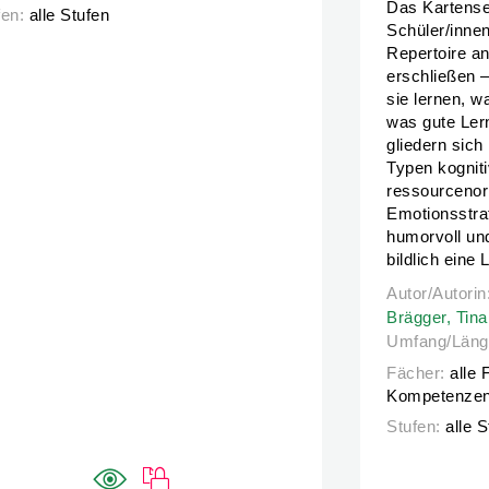
Das Kartenset
fen:
alle Stufen
Schüler/innen
Repertoire an
erschließen –
sie lernen, w
was gute Lern
gliedern sich
Typen kogniti
ressourcenori
Emotionsstrat
humorvoll un
bildlich eine
Autor/Autorin
Autor/Autorin
Brägger,
Tin
Umfang/Läng
Fächer:
alle 
Kompetenze
Stufen:
alle 