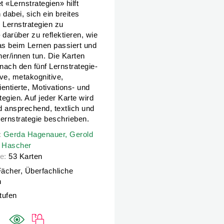
 «Lernstrategien» hilft
 dabei, sich ein breites
 Lernstrategien zu
 darüber zu reflektieren, wie
as beim Lernen passiert und
er/innen tun. Die Karten
 nach den fünf Lernstrategie-
ve, metakognitive,
entierte, Motivations- und
egien. Auf jeder Karte wird
d ansprechend, textlich und
 Lernstrategie beschrieben.
:
:
Gerda Hagenauer,
Gerda Hagenauer,
Gerold Brägger,
Gerold
Tina Hascher
a Hascher
e:
53 Karten
Fächer, Überfachliche
n
Stufen