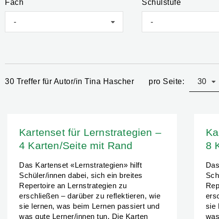
Fach
Schulstufe
-
-
pro Seite:
30
30 Treffer für Autor/in Tina Hascher
Kartenset für Lernstrategien –
Ka
4 Karten/Seite mit Rand
8 
Das Kartenset «Lernstrategien» hilft
Das
Schüler/innen dabei, sich ein breites
Schü
Repertoire an Lernstrategien zu
Rep
erschließen – darüber zu reflektieren, wie
ers
sie lernen, was beim Lernen passiert und
sie
was gute Lerner/innen tun. Die Karten
was