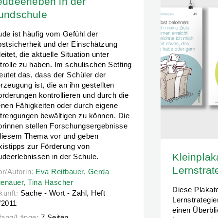
eudeerleben in der
undschule
ude ist häufig vom Gefühl der
bstsicherheit und der Einschätzung
eitet, die aktuelle Situation unter
trolle zu haben. Im schulischen Setting
eutet das, dass der Schüler der
rzeugung ist, die an ihn gestellten
orderungen kontrollieren und durch die
enen Fähigkeiten oder durch eigene
trengungen bewältigen zu können. Die
orinnen stellen Forschungsergebnisse
diesem Thema vor und geben
xistipps zur Förderung von
Kleinplak
udeerlebnissen in der Schule.
Lernstrat
or/Autorin:
or/Autorin:
Eva Reitbauer,
Eva Reitbauer,
Gerda Hagenauer,
Gerda
Tina Hascher
enauer,
Tina Hascher
Diese Plakat
kunft:
Sache - Wort - Zahl, Heft
Lernstrategi
/2011
einen Überbli
ang/Länge:
7 Seiten