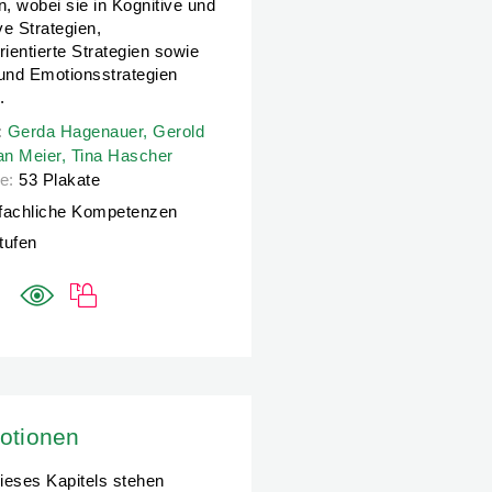
n, wobei sie in Kognitive und
e Strategien,
ientierte Strategien sowie
 und Emotionsstrategien
.
:
:
Gerda Hagenauer,
Gerda Hagenauer,
Gerold Brägger,
Gerold
Silvan Meier,
Tina Hascher
an Meier,
Tina Hascher
e:
53 Plakate
fachliche Kompetenzen
Stufen
otionen
ieses Kapitels stehen