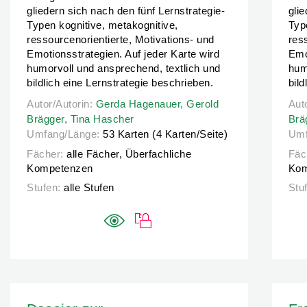
gliedern sich nach den fünf Lernstrategie-
gli
Typen kognitive, metakognitive,
Typ
ressourcenorientierte, Motivations- und
res
Emotionsstrategien. Auf jeder Karte wird
Emo
humorvoll und ansprechend, textlich und
hum
bildlich eine Lernstrategie beschrieben.
bild
Autor/Autorin:
Autor/Autorin:
Gerda Hagenauer,
Gerda Hagenauer,
Gerold Brägger,
Gerold
Tina Ha
Aut
Aut
Brägger,
Tina Hascher
Brä
Umfang/Länge:
53 Karten (4 Karten/Seite)
Umf
Fächer:
alle Fächer, Überfachliche
Fäc
Kompetenzen
Kom
Stufen:
alle Stufen
Stu