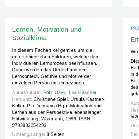
Lernen, Motivation und
Sozialklima
Em
In diesem Fachartikel geht es um die
Wir
unterschiedlichen Faktoren, welche den
Dies
individuellen Lernprozess beeinflussen.
Bed
Dabei werden das Umfeld und der
in 
Lernkontext, Gefühle und Motive der
Bei
einzelnen Person mit einbezogen.
des
Autor/Autorin:
Autor/Autorin:
Fritz Oser,
Fritz Oser,
Tina Hascher
Tina Hascher
gel
Herkunft:
Christiane Spiel, Ursula Kastner-
Aut
Aut
Koller, Pia Deimann (Hg.): Motivation und
Her
Lernen aus der Perspektive lebenslanger
5/2
Entwicklung. Waxmann, 1996. ISBN
9783893254293
Umf
Umfang/Länge:
8 Seiten
Fäc