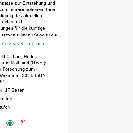
sätze zur Entstehung und
von Lehreremotionen. Eine
digung des aktuellen
tandes und
ungen für die künftige
hliessen diesen Auszug ab.
:
:
Andreas Krapp,
Andreas Krapp,
Tina Hascher
Tina
ld Terhart, Hedda
rtin Rothland (Hrsg.):
r Forschung zum
 Waxmann, 2014. ISBN
54
e:
17 Seiten
Fächer
Stufen