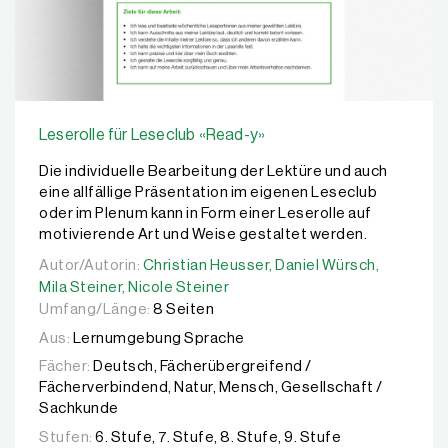
Leserolle für Leseclub «Read-y»
Die individuelle Bearbeitung der Lektüre und auch
eine allfällige Präsentation im eigenen Leseclub
oder im Plenum kann in Form einer Leserolle auf
motivierende Art und Weise gestaltet werden.
Autor/Autorin:
Autor/Autorin:
Christian Heusser,
Christian Heusser,
Daniel Würsch,
Daniel Würsch,
Mila Stei
Mila Steiner,
Nicole Steiner
Umfang/Länge:
8 Seiten
Aus:
Lernumgebung Sprache
Fächer:
Deutsch, Fächerübergreifend /
Fächerverbindend, Natur, Mensch, Gesellschaft /
Sachkunde
Stufen:
6. Stufe, 7. Stufe, 8. Stufe, 9. Stufe