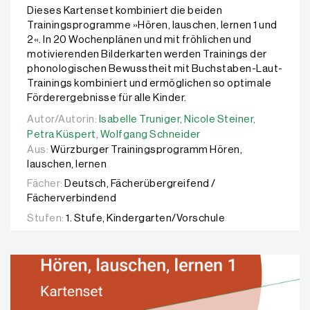
Dieses Kartenset kombiniert die beiden
Trainingsprogramme »Hören, lauschen, lernen 1 und
2«. In 20 Wochenplänen und mit fröhlichen und
motivierenden Bilderkarten werden Trainings der
phonologischen Bewusstheit mit Buchstaben-Laut-
Trainings kombiniert und ermöglichen so optimale
Förderergebnisse für alle Kinder.
Autor/Autorin:
Autor/Autorin:
Isabelle Truniger,
Isabelle Truniger,
Nicole Steiner,
Nicole Steiner,
Petra Küsp
Petra Küspert,
Wolfgang Schneider
Aus:
Würzburger Trainingsprogramm Hören,
lauschen, lernen
Fächer:
Deutsch, Fächerübergreifend /
Fächerverbindend
Stufen:
1. Stufe, Kindergarten/Vorschule