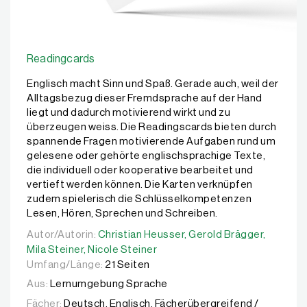
Readingcards
Englisch macht Sinn und Spaß. Gerade auch, weil der
Alltagsbezug dieser Fremdsprache auf der Hand
liegt und dadurch motivierend wirkt und zu
überzeugen weiss. Die Readingscards bieten durch
spannende Fragen motivierende Aufgaben rund um
gelesene oder gehörte englischsprachige Texte,
die individuell oder kooperative bearbeitet und
vertieft werden können. Die Karten verknüpfen
zudem spielerisch die Schlüsselkompetenzen
Lesen, Hören, Sprechen und Schreiben.
Autor/Autorin:
Autor/Autorin:
Christian Heusser,
Christian Heusser,
Gerold Brägger,
Gerold Brägger,
Mila Ste
Mila Steiner,
Nicole Steiner
Umfang/Länge:
21 Seiten
Aus:
Lernumgebung Sprache
Fächer:
Deutsch, Englisch, Fächerübergreifend /