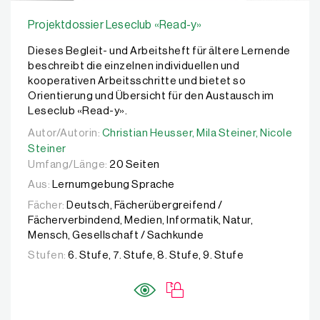
Projektdossier Leseclub «Read-y»
Dieses Begleit- und Arbeitsheft für ältere Lernende
beschreibt die einzelnen individuellen und
kooperativen Arbeitsschritte und bietet so
Orientierung und Übersicht für den Austausch im
Leseclub «Read-y».
Autor/Autorin:
Autor/Autorin:
Christian Heusser,
Christian Heusser,
Mila Steiner,
Mila Steiner,
Nicole Stei
Nicole
Steiner
Umfang/Länge:
20 Seiten
Aus:
Lernumgebung Sprache
Fächer:
Deutsch, Fächerübergreifend /
Fächerverbindend, Medien, Informatik, Natur,
Mensch, Gesellschaft / Sachkunde
Stufen:
6. Stufe, 7. Stufe, 8. Stufe, 9. Stufe