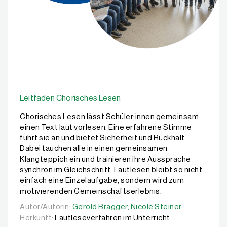
Leitfaden Chorisches Lesen
Chorisches Lesen lässt Schüler:innen gemeinsam
einen Text laut vorlesen. Eine erfahrene Stimme
führt sie an und bietet Sicherheit und Rückhalt.
Dabei tauchen alle in einen gemeinsamen
Klangteppich ein und trainieren ihre Aussprache
synchron im Gleichschritt. Lautlesen bleibt so nicht
einfach eine Einzelaufgabe, sondern wird zum
motivierenden Gemeinschaftserlebnis.
Autor/Autorin:
Autor/Autorin:
Gerold Brägger,
Gerold Brägger,
Nicole Steiner
Nicole Steiner
Herkunft:
Lautleseverfahren im Unterricht