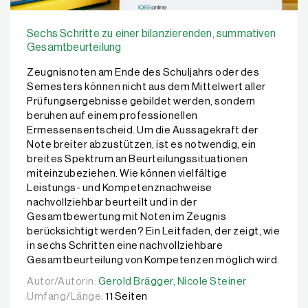
Sechs Schritte zu einer bilanzierenden, summativen
Gesamtbeurteilung
Zeugnisnoten am Ende des Schuljahrs oder des
Semesters können nicht aus dem Mittelwert aller
Prüfungsergebnisse gebildet werden, sondern
beruhen auf einem professionellen
Ermessensentscheid. Um die Aussagekraft der
Note breiter abzustützen, ist es notwendig, ein
breites Spektrum an Beurteilungssituationen
miteinzubeziehen. Wie können vielfältige
Leistungs- und Kompetenznachweise
nachvollziehbar beurteilt und in der
Gesamtbewertung mit Noten im Zeugnis
berücksichtigt werden? Ein Leitfaden, der zeigt, wie
in sechs Schritten eine nachvollziehbare
Gesamtbeurteilung von Kompetenzen möglich wird.
Autor/Autorin:
Autor/Autorin:
Gerold Brägger,
Gerold Brägger,
Nicole Steiner
Nicole Steiner
Umfang/Länge:
11 Seiten