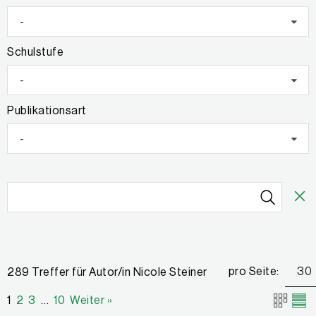
-
Schulstufe
-
Publikationsart
-
pro Seite:
30
289 Treffer für Autor/in Nicole Steiner
1
2
3
…
10
Weiter »