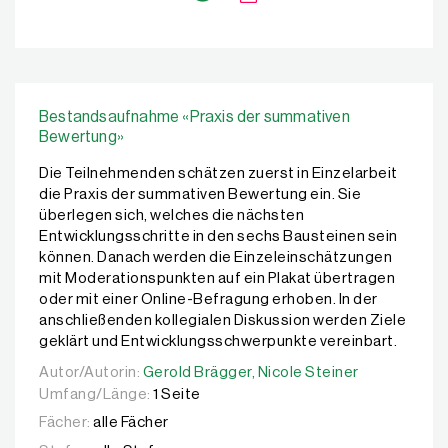
Bestandsaufnahme «Praxis der summativen
Bewertung»
Die Teilnehmenden schätzen zuerst in Einzelarbeit
die Praxis der summativen Bewertung ein. Sie
überlegen sich, welches die nächsten
Entwicklungsschritte in den sechs Bausteinen sein
können. Danach werden die Einzeleinschätzungen
mit Moderationspunkten auf ein Plakat übertragen
oder mit einer Online-Befragung erhoben. In der
anschließenden kollegialen Diskussion werden Ziele
geklärt und Entwicklungsschwerpunkte vereinbart.
Autor/Autorin:
Autor/Autorin:
Gerold Brägger,
Gerold Brägger,
Nicole Steiner
Nicole Steiner
Umfang/Länge:
1 Seite
Fächer:
alle Fächer