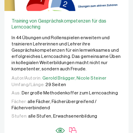
Training von Gesprächskompetenzen für das
Lerncoaching
In 44 Übungen und Rollenspielen erweitern und
trainieren Lehrerinnen und Lehrer ihre
Gesprächskompetenzen für ein lernwirksames und
erfolgreiches Lerncoaching. Das gemeinsame Üben
in kollegialen Weiterbildungen macht nicht nur
kompetenter, sondern auch Freude.
Autor/Autorin:
Autor/Autorin:
Gerold Brägger,
Gerold Brägger,
Nicole Steiner
Nicole Steiner
Umfang/Länge:
29 Seiten
Aus:
Der große Methodenkoffer zum Lerncoaching
Fächer:
alle Fächer, Fächerübergreifend /
Fächerverbindend
Stufen:
alle Stufen, Erwachsenenbildung