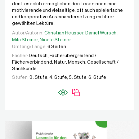
den Leseclub ermöglichen den Leser:innen eine
motivierende und vielseitige, oft auch spielerische
und kooperative Auseinandersetzung mit ihrer
gewählten Lektüre.
Autor/Autorin:
Autor/Autorin:
Christian Heusser,
Christian Heusser,
Daniel Würsch,
Daniel Würsch,
Mila Stei
Mila Steiner,
Nicole Steiner
Umfang/Länge:
6 Seiten
Fächer:
Deutsch, Fächerübergreifend /
Fächerverbindend, Natur, Mensch, Gesellschaft /
Sachkunde
Stufen:
3. Stufe, 4. Stufe, 5. Stufe, 6. Stufe