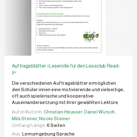
Auftragsblätter »Leserolle für den Leseclub Read-
y«
Die verschiedenen Auftragsblätter ermöglichen
den Schüler:innen eine motivierende und vielseitige,
oft auch spielerische und kooperative
Auseinandersetzung mit ihrer gewählten Lektüre.
Autor/Autorin:
Autor/Autorin:
Christian Heusser,
Christian Heusser,
Daniel Würsch,
Daniel Würsch,
Mila Stei
Mila Steiner,
Nicole Steiner
Umfang/Länge:
6 Seiten
Aus:
Lernumgebung Sprache