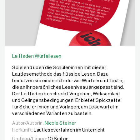
Leitfaden Würfellesen
Spielend üben die Schüler:innen mit dieser
Lautlesemethode das flüssige Lesen. Dazu
benutzen sie einen »Ich-du-wir-Würfel« und Texte,
die an ihr persönliches Leseniveau angepasst sind.
Der Leitfaden beschreibt Vorgehen, Wirksamkeit
und Gelingensbedingungen. Er bietet Spickzettel
für Schüler:innen und Vorlagen, um Lesewürfel in
verschiedenen Varianten zu basteln.
Autor/Autorin:
Autor/Autorin:
Nicole Steiner
Nicole Steiner
Herkunft:
Lautleseverfahren im Unterricht
Umfang/Länge:
10 Seiten