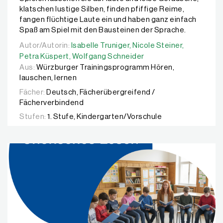
klatschen lustige Silben, finden pfiffige Reime,
fangen flüchtige Laute ein und haben ganz einfach
Spaß am Spiel mit den Bausteinen der Sprache.
Autor/Autorin:
Autor/Autorin:
Isabelle Truniger,
Isabelle Truniger,
Nicole Steiner,
Nicole Steiner,
Petra Küsp
Petra Küspert,
Wolfgang Schneider
Aus:
Würzburger Trainingsprogramm Hören,
lauschen, lernen
Fächer:
Deutsch, Fächerübergreifend /
Fächerverbindend
Stufen:
1. Stufe, Kindergarten/Vorschule