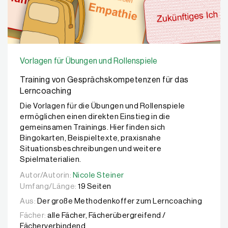
Vorlagen für Übungen und Rollenspiele
Training von Gesprächskompetenzen für das
Lerncoaching
Die Vorlagen für die Übungen und Rollenspiele
ermöglichen einen direkten Einstieg in die
gemeinsamen Trainings. Hier finden sich
Bingokarten, Beispieltexte, praxisnahe
Situationsbeschreibungen und weitere
Spielmaterialien.
Autor/Autorin:
Autor/Autorin:
Nicole Steiner
Nicole Steiner
Umfang/Länge:
19 Seiten
Aus:
Der große Methodenkoffer zum Lerncoaching
Fächer:
alle Fächer, Fächerübergreifend /
Fächerverbindend