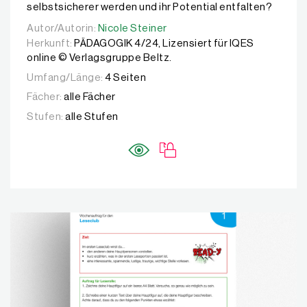
selbstsicherer werden und ihr Potential entfalten?
Autor/Autorin:
Autor/Autorin:
Nicole Steiner
Nicole Steiner
Herkunft:
PÄDAGOGIK 4/24, Lizensiert für IQES
online © Verlagsgruppe Beltz.
Umfang/Länge:
4 Seiten
Fächer:
alle Fächer
Stufen:
alle Stufen