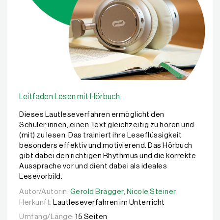
Leitfaden Lesen mit Hörbuch
Dieses Lautleseverfahren ermöglicht den
Schüler:innen, einen Text gleichzeitig zu hören und
(mit) zu lesen. Das trainiert ihre Leseflüssigkeit
besonders effektiv und motivierend. Das Hörbuch
gibt dabei den richtigen Rhythmus und die korrekte
Aussprache vor und dient dabei als ideales
Lesevorbild.
Autor/Autorin:
Autor/Autorin:
Gerold Brägger,
Gerold Brägger,
Nicole Steiner
Nicole Steiner
Herkunft:
Lautleseverfahren im Unterricht
Umfang/Länge:
15 Seiten