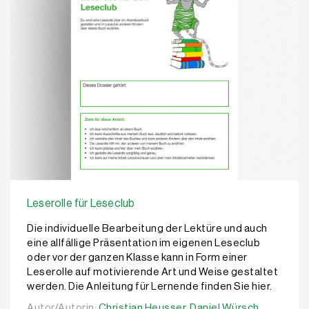
Leserolle für Leseclub
Die individuelle Bearbeitung der Lektüre und auch
eine allfällige Präsentation im eigenen Leseclub
oder vor der ganzen Klasse kann in Form einer
Leserolle auf motivierende Art und Weise gestaltet
werden. Die Anleitung für Lernende finden Sie hier.
Autor/Autorin:
Autor/Autorin:
Christian Heusser,
Christian Heusser,
Daniel Würsch,
Daniel Würsch,
Mila Stei