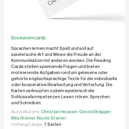
Bookwormcards
Sprachen lernen macht Spaß und soll auf
spielerische Art und Weise die Freude an der
Kommunikation mit anderen wecken. Die Reading
Cards stellen spannende Fragen und bieten
motivierende Aufgaben rund um gelesene oder
gehörte englischsprachige Texte für die individuelle
oder kooperative Bearbeitung und Vertiefung. Die
Karten verknüpfen zudem spielerisch die
Schlüsselkompetenzen Lesen, Hören, Sprechen
und Schreiben.
Autor/Autorin:
Autor/Autorin:
Christian Heusser,
Christian Heusser,
Gerold Brägger,
Gerold Brägger,
Mila Ste
Mila Steiner,
Nicole Steiner
Umfang/Länge:
7 Seiten