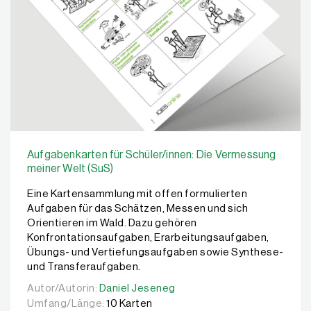
Aufgabenkarten für Schüler/innen: Die Vermessung
meiner Welt (SuS)
Eine Kartensammlung mit offen formulierten
Aufgaben für das Schätzen, Messen und sich
Orientieren im Wald. Dazu gehören
Konfrontationsaufgaben, Erarbeitungsaufgaben,
Übungs- und Vertiefungsaufgaben sowie Synthese-
und Transferaufgaben.
Autor/Autorin:
Autor/Autorin:
Daniel Jeseneg
Daniel Jeseneg
Umfang/Länge:
10 Karten