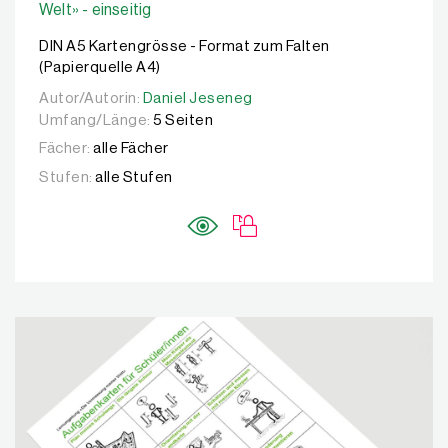
Welt» - einseitig
DIN A5 Kartengrösse - Format zum Falten
(Papierquelle A4)
Autor/Autorin:
Autor/Autorin:
Daniel Jeseneg
Daniel Jeseneg
Umfang/Länge:
5 Seiten
Fächer:
alle Fächer
Stufen:
alle Stufen