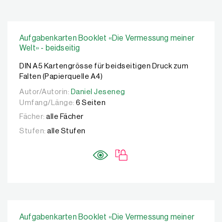
Aufgabenkarten Booklet «Die Vermessung meiner
Welt» - beidseitig
DIN A5 Kartengrösse für beidseitigen Druck zum
Falten (Papierquelle A4)
Autor/Autorin:
Autor/Autorin:
Daniel Jeseneg
Daniel Jeseneg
Umfang/Länge:
6 Seiten
Fächer:
alle Fächer
Stufen:
alle Stufen
Aufgabenkarten Booklet «Die Vermessung meiner