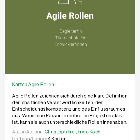
Karten Agile Rollen
Agile Rollen zeichnen sich durch eine klare Definition
der inhaltlichen Verantwortlichkeiten, der
Entscheidungskompetenz und des Einflussraumes
aus. Wenn eine Person in mehreren Projekten aktiv
ist, kann sie auch unterschiedliche Rollen innehaben.
Autor/Autorin:
Autor/Autorin:
Christoph Frei,
Christoph Frei,
Frido Koch
Frido Koch
Umfang/Länge:
4 Karten