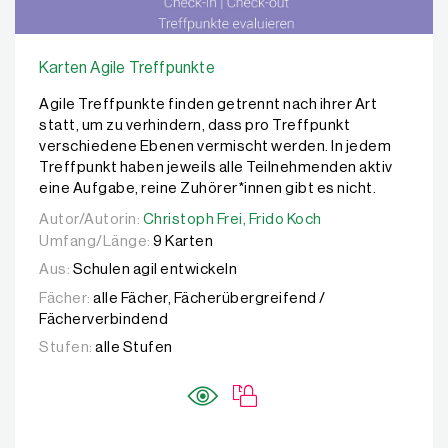
Karten Agile Treffpunkte
Agile Treffpunkte finden getrennt nach ihrer Art
statt, um zu verhindern, dass pro Treffpunkt
verschiedene Ebenen vermischt werden. In jedem
Treffpunkt haben jeweils alle Teilnehmenden aktiv
eine Aufgabe, reine Zuhörer*innen gibt es nicht.
Autor/Autorin:
Autor/Autorin:
Christoph Frei,
Christoph Frei,
Frido Koch
Frido Koch
Umfang/Länge:
9 Karten
Aus:
Schulen agil entwickeln
Fächer:
alle Fächer, Fächerübergreifend /
Fächerverbindend
Stufen:
alle Stufen