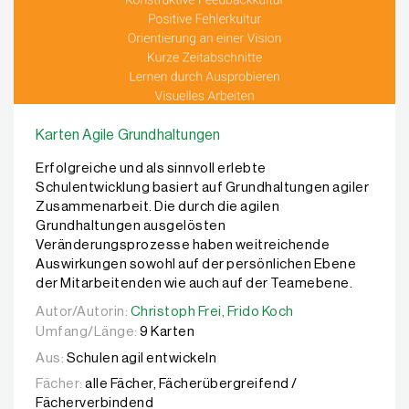
Karten Agile Grundhaltungen
Erfolgreiche und als sinnvoll erlebte
Schulentwicklung basiert auf Grundhaltungen agiler
Zusammenarbeit. Die durch die agilen
Grundhaltungen ausgelösten
Veränderungsprozesse haben weitreichende
Auswirkungen sowohl auf der persönlichen Ebene
der Mitarbeitenden wie auch auf der Teamebene.
Autor/Autorin:
Autor/Autorin:
Christoph Frei,
Christoph Frei,
Frido Koch
Frido Koch
Umfang/Länge:
9 Karten
Aus:
Schulen agil entwickeln
Fächer:
alle Fächer, Fächerübergreifend /
Fächerverbindend