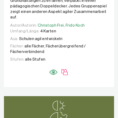
Grundhaltungen zu erfahren, verpackt in einen
pädagogischen Doppeldecker. Jedes Gruppenspiel
zeigt einen anderen Aspekt agiler Zusammenarbeit
auf.
Autor/Autorin:
Autor/Autorin:
Christoph Frei,
Christoph Frei,
Frido Koch
Frido Koch
Umfang/Länge:
4 Karten
Aus:
Schulen agil entwickeln
Fächer:
alle Fächer, Fächerübergreifend /
Fächerverbindend
Stufen:
alle Stufen