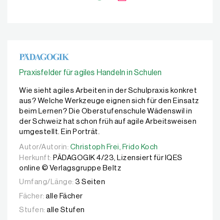
Praxisfelder für agiles Handeln in Schulen
Wie sieht agiles Arbeiten in der Schulpraxis konkret
aus? Welche Werkzeuge eignen sich für den Einsatz
beim Lernen? Die Oberstufenschule Wädenswil in
der Schweiz hat schon früh auf agile Arbeitsweisen
umgestellt. Ein Porträt.
Autor/Autorin:
Autor/Autorin:
Christoph Frei,
Christoph Frei,
Frido Koch
Frido Koch
Herkunft:
PÄDAGOGIK 4/23, Lizensiert für IQES
online © Verlagsgruppe Beltz
Umfang/Länge:
3 Seiten
Fächer:
alle Fächer
Stufen:
alle Stufen