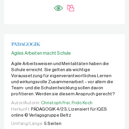
Agiles Arbeiten macht Schule
Agile Arbeitsweisen und Mentalitäten haben die
Schule erreicht. Sie gelten als wichtige
Voraussetzung für eigenverantwortliches Lernen
und wirkungsvolle Zusammenarbeit – vor allem die
Team- und die Schulentwicklung sollen davon
profitieren. Werden sie diesem Anspruch gerecht?
Autor/Autorin:
Autor/Autorin:
Christoph Frei,
Christoph Frei,
Frido Koch
Frido Koch
Herkunft:
PÄDAGOGIK 4/23, Lizensiert für IQES
online © Verlagsgruppe Beltz
Umfang/Länge:
5 Seiten