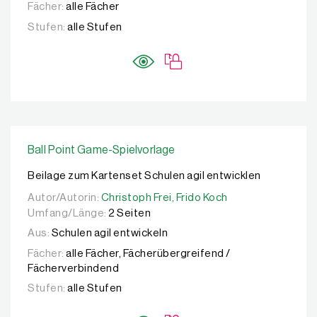
Fächer:
alle Fächer
Stufen:
alle Stufen
Ball Point Game-Spielvorlage
Beilage zum Kartenset Schulen agil entwicklen
Autor/Autorin:
Autor/Autorin:
Christoph Frei,
Christoph Frei,
Frido Koch
Frido Koch
Umfang/Länge:
2 Seiten
Aus:
Schulen agil entwickeln
Fächer:
alle Fächer, Fächerübergreifend /
Fächerverbindend
Stufen:
alle Stufen