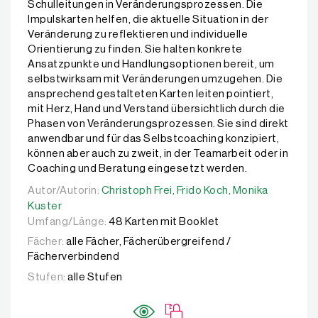
Schulleitungen in Veränderungsprozessen. Die
Impulskarten helfen, die aktuelle Situation in der
Veränderung zu reflektieren und individuelle
Orientierung zu finden. Sie halten konkrete
Ansatzpunkte und Handlungsoptionen bereit, um
selbstwirksam mit Veränderungen umzugehen. Die
ansprechend gestalteten Karten leiten pointiert,
mit Herz, Hand und Verstand übersichtlich durch die
Phasen von Veränderungsprozessen. Sie sind direkt
anwendbar und für das Selbstcoaching konzipiert,
können aber auch zu zweit, in der Teamarbeit oder in
Coaching und Beratung eingesetzt werden.
Autor/Autorin:
Autor/Autorin:
Christoph Frei,
Christoph Frei,
Frido Koch,
Frido Koch,
Monika Kuster
Monika
Kuster
Umfang/Länge:
48 Karten mit Booklet
Fächer:
alle Fächer, Fächerübergreifend /
Fächerverbindend
Stufen:
alle Stufen