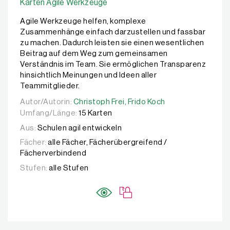
Karten Agile Werkzeuge
Agile Werkzeuge helfen, komplexe
Zusammenhänge einfach darzustellen und fassbar
zu machen. Dadurch leisten sie einen wesentlichen
Beitrag auf dem Weg zum gemeinsamen
Verständnis im Team. Sie ermöglichen Transparenz
hinsichtlich Meinungen und Ideen aller
Teammitglieder.
Autor/Autorin:
Autor/Autorin:
Christoph Frei,
Christoph Frei,
Frido Koch
Frido Koch
Umfang/Länge:
15 Karten
Aus:
Schulen agil entwickeln
Fächer:
alle Fächer, Fächerübergreifend /
Fächerverbindend
Stufen:
alle Stufen