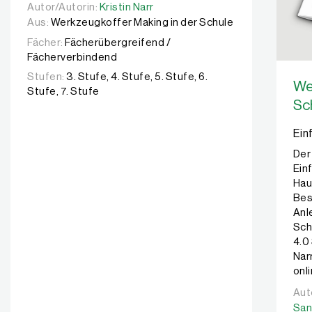
Autor/Autorin:
Autor/Autorin:
Kristin Narr
Kristin Narr
Aus:
Werkzeugkoffer Making in der Schule
Fächer:
Fächerübergreifend /
Fächerverbindend
Stufen:
3. Stufe, 4. Stufe, 5. Stufe, 6.
We
Stufe, 7. Stufe
Sc
Ein
Der
Ein
Hau
Bes
Anl
Sch
4.0
Nar
onl
Aut
Aut
San