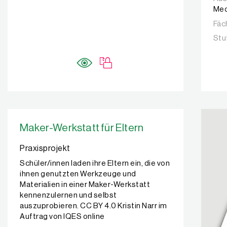
Med
Fäc
Stu
Maker-Werkstatt für Eltern
Praxisprojekt
Schüler/innen laden ihre Eltern ein, die von
ihnen genutzten Werkzeuge und
Materialien in einer Maker-Werkstatt
kennenzulernen und selbst
auszuprobieren. CC BY 4.0 Kristin Narr im
Auftrag von IQES online