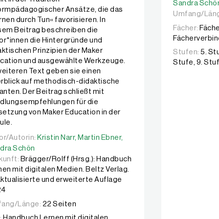
Sandra Schö
ormpädagogischer Ansätze, die das
Umfang/Län
rnen durch Tun« favorisieren. In
Fächer:
Fäche
sem Beitrag beschreiben die
Fächerverbi
or*innen die Hintergründe und
aktischen Prinzipien der Maker
Stufen:
5. St
cation und ausgewählte Werkzeuge.
Stufe, 9. Stu
weiteren Text geben sie einen
rblick auf methodisch-didaktische
ianten. Der Beitrag schließt mit
dlungsempfehlungen für die
etzung von Maker Education in der
ule.
or/Autorin:
or/Autorin:
Kristin Narr,
Kristin Narr,
Martin Ebner,
Martin Ebner,
Sandra Schön
dra Schön
kunft:
Brägger/Rolff (Hrsg.): Handbuch
nen mit digitalen Medien. Beltz Verlag.
 aktualisierte und erweiterte Auflage
24
ang/Länge:
22 Seiten
:
Handbuch Lernen mit digitalen