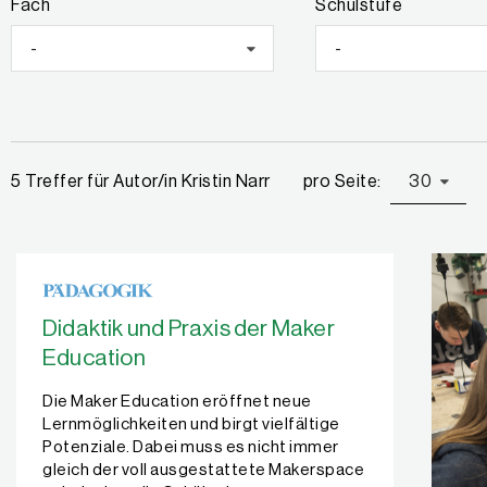
Fach
Schulstufe
-
-
pro Seite:
30
5 Treffer für Autor/in Kristin Narr
Didaktik und Praxis der Maker
Education
Die Maker Education eröffnet neue
Lernmöglichkeiten und birgt vielfältige
Potenziale. Dabei muss es nicht immer
gleich der voll ausgestattete Makerspace