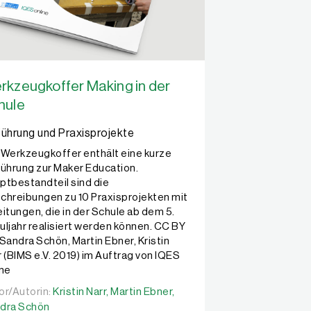
rkzeugkoffer Making in der
hule
führung und Praxisprojekte
 Werkzeugkoffer enthält eine kurze
führung zur Maker Education.
ptbestandteil sind die
chreibungen zu 10 Praxisprojekten mit
eitungen, die in der Schule ab dem 5.
uljahr realisiert werden können. CC BY
 Sandra Schön, Martin Ebner, Kristin
r (BIMS e.V. 2019) im Auftrag von IQES
ine
or/Autorin:
or/Autorin:
Kristin Narr,
Kristin Narr,
Martin Ebner,
Martin Ebner,
Sandra Schön
dra Schön