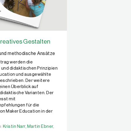
kreatives Gestalten
 und methodische Ansätze
itrag werden die
 und didaktischen Prinzipien
ucation und ausgewählte
schrieben. Der weitere
einen Überblick auf
idaktische Varianten. Der
esst mit
pfehlungen für die
n Maker Education in der
n:
n:
Kristin Narr,
Kristin Narr,
Martin Ebner,
Martin Ebner,
Sandra Schön