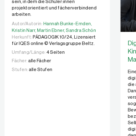
sein, in dem die Schüler:innen
projektorientiert und fächerverbindend
arbeiten.
Autor/Autorin:
Autor/Autorin:
Hannah Bunke-Emden,
Hannah Bunke-Emden,
Kristin Narr,
Martin E
Kristin Narr,
Martin Ebner,
Sandra Schön
Herkunft:
PÄDAGOGIK 10/24, Lizensiert
Dig
für IQES online © Verlagsgruppe Beltz.
Ki
Umfang/Länge:
4 Seiten
Ma
Fächer:
alle Fächer
Stufen:
alle Stufen
Ein
dig
die
Dar
ver
sog
Bew
bez
Sel
dig
dami