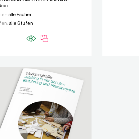
ien
her:
alle Fächer
fen:
alle Stufen