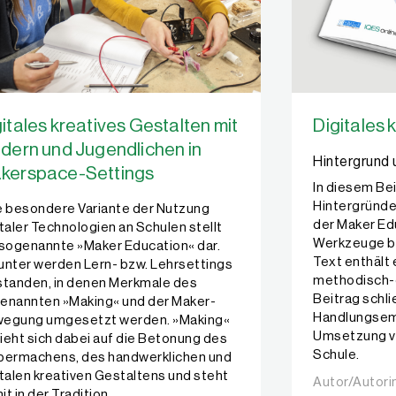
bner,
Sandra Schön
itales kreatives Gestalten mit
Digitales 
ndern und Jugendlichen in
Hintergrund
kerspace-Settings
In diesem Be
Hintergründe
e besondere Variante der Nutzung
der Maker Ed
italer Technologien an Schulen stellt
Werkzeuge be
 sogenannte »Maker Education« dar.
Text enthält 
unter werden Lern- bzw. Lehrsettings
methodisch-d
standen, in denen Merkmale des
Beitrag schli
enannten »Making« und der Maker-
Handlungsem
egung umgesetzt werden. »Making«
Umsetzung vo
ieht sich dabei auf die Betonung des
Schule.
bermachens, des handwerklichen und
italen kreativen Gestaltens und steht
Autor/Autori
Autor/Autori
t in der Tradition