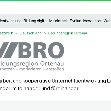
lentwicklung
Bildung digital
Mediathek
Evaluationscenter
Web
etzwerk
>
Deutschland
>
Bildungsregion Ortenau
eit und kooperative Unterrichtsentwicklung L
nder, miteinander und füreinander.