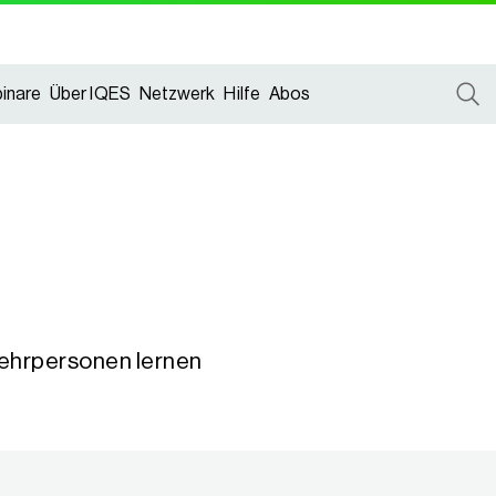
inare
Über IQES
Netzwerk
Hilfe
Abos
ehrpersonen lernen