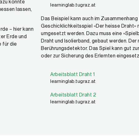
azu könnte
learninglab.tugraz.at
messen lassen,
Das Beispiel kann auch im Zusammenhang
Geschicklichkeitsspiel «Der heisse Draht» m
rde – hier kann
umgesetzt werden. Dazu muss eine «Spielba
ter Erde und
Draht und Isolierband, gebaut werden. Der m
für die
Berührungsdetektor. Das Spiel kann gut zu
oder zur Sicherung des Erlernten eingeset
Arbeitsblatt Draht 1
learninglab.tugraz.at
Arbeitsblatt Draht 2
learninglab.tugraz.at