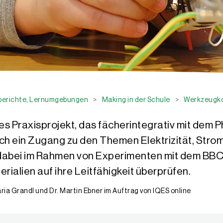
sberichte, Lernumgebungen
>
Making in der Schule
>
Werkzeugkof
es Praxisprojekt, das fächerintegrativ mit dem P
isch ein Zugang zu den Themen Elektrizität, Strom
 dabei im Rahmen von Experimenten mit dem BBC
rialien auf ihre Leitfähigkeit überprüfen.
ria Grandl und Dr. Martin Ebner im Auftrag von IQES online