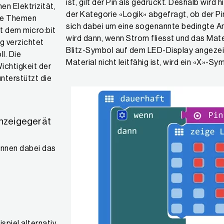
ist, gilt der Pin als gedrückt. Deshalb wird 
n Elektrizität,
der Kategorie «Logik» abgefragt, ob der Pin
ese Themen
sich dabei um eine sogenannte bedingte An
it dem micro:bit
wird dann, wenn Strom fliesst und das Materia
g verzichtet
Blitz-Symbol auf dem LED-Display angezei
l. Die
Material nicht leitfähig ist, wird ein «X»-S
ichtigkeit der
nterstützt die
nzeigegerät
/innen dabei das
piel alternativ