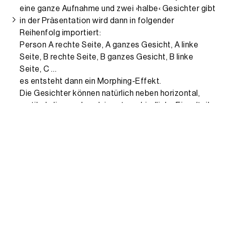
eine ganze Aufnahme und zwei ›halbe‹ Gesichter gibt
in der Präsentation wird dann in folgender
Reihenfolg importiert:
Person A rechte Seite, A ganzes Gesicht, A linke
Seite, B rechte Seite, B ganzes Gesicht, B linke
Seite, C …
es entsteht dann ein Morphing-Effekt.
Die Gesichter können natürlich neben horizontal,
vertikal, diagonal auch in unterschiedliche Einzelteile
zerlegt werden.
Schwierigkeiten
Schwierigkeiten gab es nur durch eigene