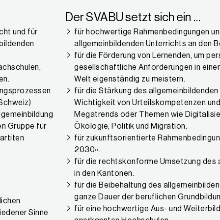
Der SVABU setzt sich ein …
ht und für
für hochwertige Rahmenbedingungen und
nbildenden
allgemeinbildenden Unterrichts an den 
für die Förderung von Lernenden, um pers
achschulen,
gesellschaftliche Anforderungen in einer 
en.
Welt eigenständig zu meistern.
dungsprozessen
für die Stärkung des allgemeinbildenden U
 Schweiz)
Wichtigkeit von Urteilskompetenzen un
llgemeinbildung
Megatrends oder Themen wie Digitalisier
n Gruppe für
Ökologie, Politik und Migration.
artiten
für zukunftsorientierte Rahmenbedingun
2030».
für die rechtskonforme Umsetzung des a
in den Kantonen.
für die Beibehaltung des allgemeinbilden
ganze Dauer der beruflichen Grundbildun
lichen
für eine hochwertige Aus- und Weiterbi
iedener Sinne