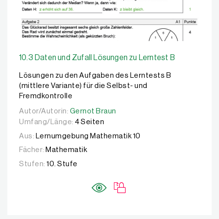
10.3 Daten und Zufall Lösungen zu Lerntest B
Lösungen zu den Aufgaben des Lerntests B
(mittlere Variante) für die Selbst- und
Fremdkontrolle
Autor/Autorin:
Autor/Autorin:
Gernot Braun
Gernot Braun
Umfang/Länge:
4 Seiten
Aus:
Lernumgebung Mathematik 10
Fächer:
Mathematik
Stufen:
10. Stufe