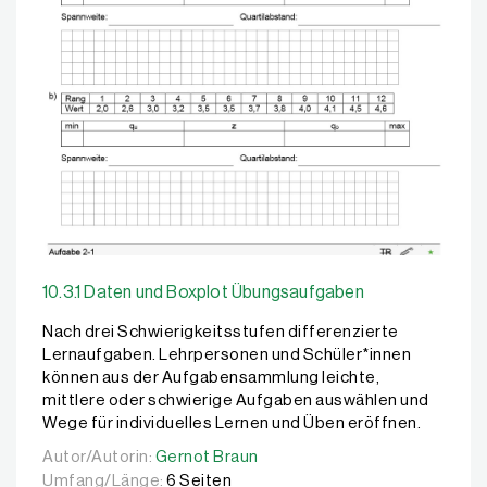
10.3.1 Daten und Boxplot Übungsaufgaben
Nach drei Schwierigkeitsstufen differenzierte
Lernaufgaben. Lehrpersonen und Schüler*innen
können aus der Aufgabensammlung leichte,
mittlere oder schwierige Aufgaben auswählen und
Wege für individuelles Lernen und Üben eröffnen.
Autor/Autorin:
Autor/Autorin:
Gernot Braun
Gernot Braun
Umfang/Länge:
6 Seiten