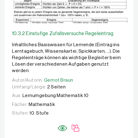
10.3.2 Einstufige Zufallsversuche Regeleintrag
Inhaltliches Basiswissen für Lernende (Eintrag ins
Lerntagebuch, Wissenskartei, Spickkarten, …). Die
Regeleinträge können als wichtige Begleiter beim
Lösen der verschiedenen Aufgaben genutzt
werden.
Autor/Autorin:
Autor/Autorin:
Gernot Braun
Gernot Braun
Umfang/Länge:
2 Seiten
Aus:
Lernumgebung Mathematik 10
Fächer:
Mathematik
Stufen:
10. Stufe