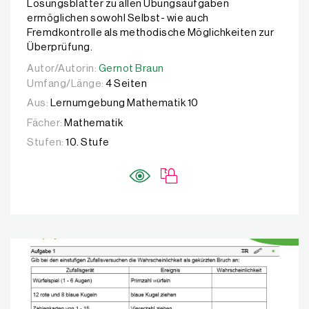
Lösungsblätter zu allen Übungsaufgaben
ermöglichen sowohl Selbst- wie auch
Fremdkontrolle als methodische Möglichkeiten zur
Überprüfung.
Autor/Autorin:
Autor/Autorin:
Gernot Braun
Gernot Braun
Umfang/Länge:
4 Seiten
Aus:
Lernumgebung Mathematik 10
Fächer:
Mathematik
Stufen:
10. Stufe