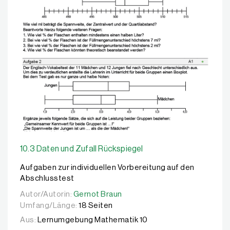
10.3 Daten und Zufall Rückspiegel
Aufgaben zur individuellen Vorbereitung auf den
Abschlusstest
Autor/Autorin:
Autor/Autorin:
Gernot Braun
Gernot Braun
Umfang/Länge:
18 Seiten
Aus:
Lernumgebung Mathematik 10