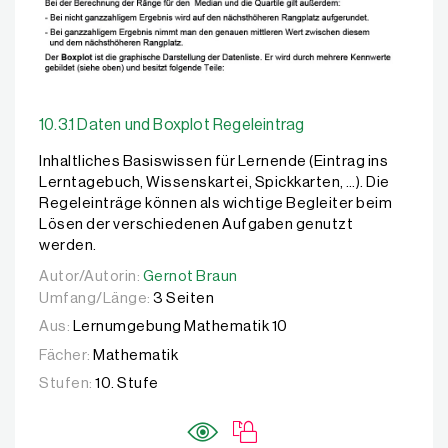
10.3.1 Daten und Boxplot Regeleintrag
Inhaltliches Basiswissen für Lernende (Eintrag ins
Lerntagebuch, Wissenskartei, Spickkarten, …). Die
Regeleinträge können als wichtige Begleiter beim
Lösen der verschiedenen Aufgaben genutzt
werden.
Autor/Autorin:
Autor/Autorin:
Gernot Braun
Gernot Braun
Umfang/Länge:
3 Seiten
Aus:
Lernumgebung Mathematik 10
Fächer:
Mathematik
Stufen:
10. Stufe