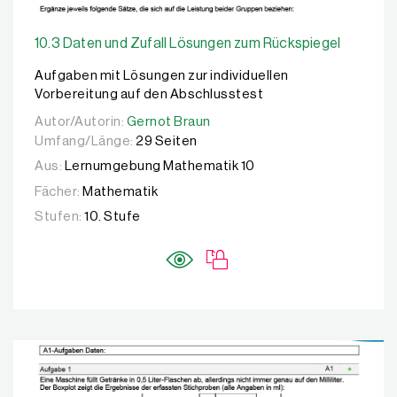
10.3 Daten und Zufall Lösungen zum Rückspiegel
Aufgaben mit Lösungen zur individuellen
Vorbereitung auf den Abschlusstest
Autor/Autorin:
Autor/Autorin:
Gernot Braun
Gernot Braun
Umfang/Länge:
29 Seiten
Aus:
Lernumgebung Mathematik 10
Fächer:
Mathematik
Stufen:
10. Stufe