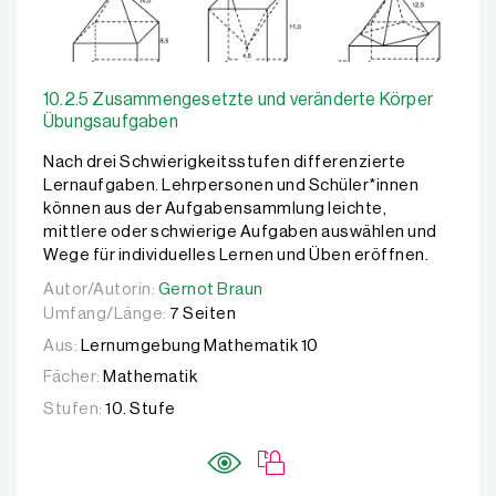
10.2.5 Zusammengesetzte und veränderte Körper
Übungsaufgaben
Nach drei Schwierigkeitsstufen differenzierte
Lernaufgaben. Lehrpersonen und Schüler*innen
können aus der Aufgabensammlung leichte,
mittlere oder schwierige Aufgaben auswählen und
Wege für individuelles Lernen und Üben eröffnen.
Autor/Autorin:
Autor/Autorin:
Gernot Braun
Gernot Braun
Umfang/Länge:
7 Seiten
Aus:
Lernumgebung Mathematik 10
Fächer:
Mathematik
Stufen:
10. Stufe