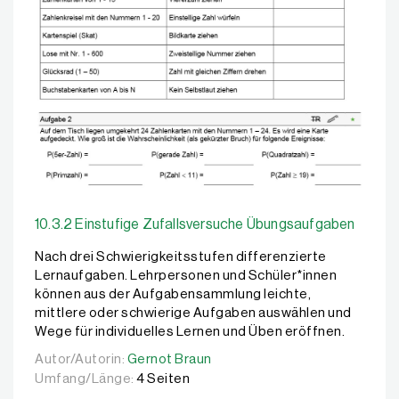
10.3.2 Einstufige Zufallsversuche Übungsaufgaben
Nach drei Schwierigkeitsstufen differenzierte
Lernaufgaben. Lehrpersonen und Schüler*innen
können aus der Aufgabensammlung leichte,
mittlere oder schwierige Aufgaben auswählen und
Wege für individuelles Lernen und Üben eröffnen.
Autor/Autorin:
Autor/Autorin:
Gernot Braun
Gernot Braun
Umfang/Länge:
4 Seiten