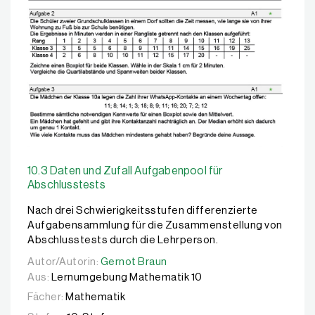
10.3 Daten und Zufall Aufgabenpool für
Abschlusstests
Nach drei Schwierigkeitsstufen differenzierte
Aufgabensammlung für die Zusammenstellung von
Abschlusstests durch die Lehrperson.
Autor/Autorin:
Autor/Autorin:
Gernot Braun
Gernot Braun
Aus:
Lernumgebung Mathematik 10
Fächer:
Mathematik