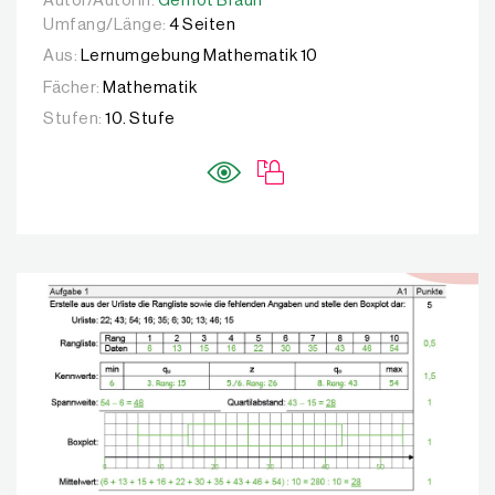
Autor/Autorin:
Autor/Autorin:
Gernot Braun
Gernot Braun
Umfang/Länge:
4 Seiten
Aus:
Lernumgebung Mathematik 10
Fächer:
Mathematik
Stufen:
10. Stufe