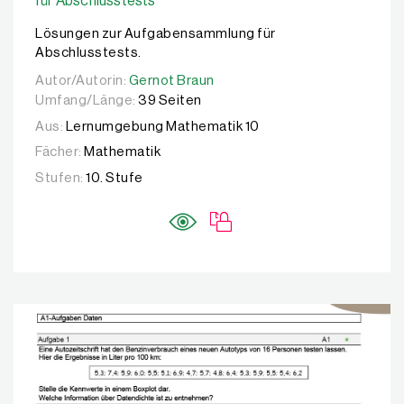
für Abschlusstests
Lösungen zur Aufgabensammlung für
Abschlusstests.
Autor/Autorin:
Autor/Autorin:
Gernot Braun
Gernot Braun
Umfang/Länge:
39 Seiten
Aus:
Lernumgebung Mathematik 10
Fächer:
Mathematik
Stufen:
10. Stufe