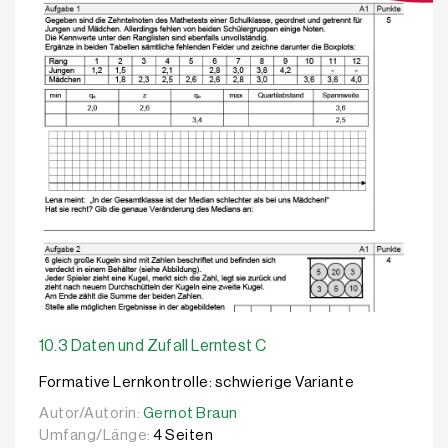
10.3 Daten und Zufall Lerntest C
Formative Lernkontrolle: schwierige Variante
Autor/Autorin:
Autor/Autorin:
Gernot Braun
Gernot Braun
Umfang/Länge:
4 Seiten