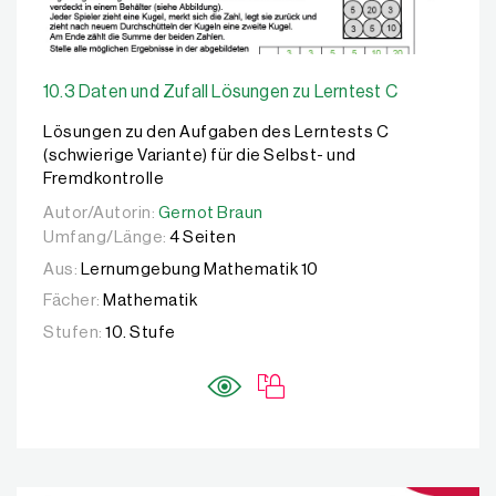
10.3 Daten und Zufall Lösungen zu Lerntest C
Lösungen zu den Aufgaben des Lerntests C
(schwierige Variante) für die Selbst- und
Fremdkontrolle
Autor/Autorin:
Autor/Autorin:
Gernot Braun
Gernot Braun
Umfang/Länge:
4 Seiten
Aus:
Lernumgebung Mathematik 10
Fächer:
Mathematik
Stufen:
10. Stufe