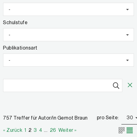
-
Schulstufe
-
Publikationsart
-
pro Seite:
30
757 Treffer für Autor/in Gernot Braun
« Zurück
1
2
3
4
…
26
Weiter »