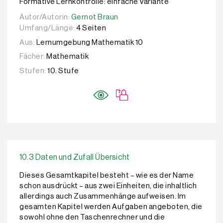
Formative Lernkontrolle: einfache Variante
Autor/Autorin:
Autor/Autorin:
Gernot Braun
Gernot Braun
Umfang/Länge:
4 Seiten
Aus:
Lernumgebung Mathematik 10
Fächer:
Mathematik
Stufen:
10. Stufe
10.3 Daten und Zufall Übersicht
Dieses Gesamtkapitel besteht – wie es der Name
schon ausdrückt – aus zwei Einheiten, die inhaltlich
allerdings auch Zusammenhänge aufweisen. Im
gesamten Kapitel werden Aufgaben angeboten, die
sowohl ohne den Taschenrechner und die