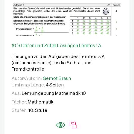
10.3 Daten und Zufall Lösungen Lerntest A
Lösungen zu den Aufgaben des Lerntests A
(einfache Variante) für die Selbst- und
Fremdkontrolle
Autor/Autorin:
Autor/Autorin:
Gernot Braun
Gernot Braun
Umfang/Länge:
4 Seiten
Aus:
Lernumgebung Mathematik 10
Fächer:
Mathematik
Stufen:
10. Stufe