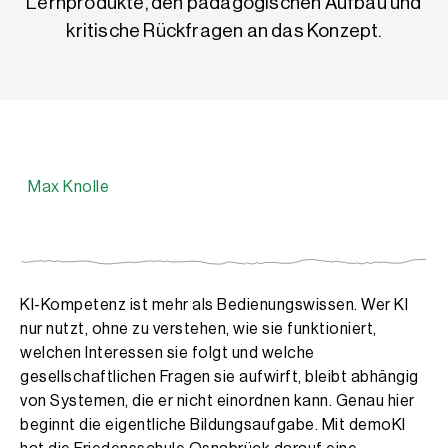
Lernprodukte, den pädagogischen Aufbau und
kritische Rückfragen an das Konzept.
Max Knolle
Max Knolle
Max Knolle ist Lernbegleiter an der Friedensschule Osnabr
KI-Kompetenz ist mehr als Bedienungswissen. Wer KI
nur nutzt, ohne zu verstehen, wie sie funktioniert,
welchen Interessen sie folgt und welche
gesellschaftlichen Fragen sie aufwirft, bleibt abhängig
von Systemen, die er nicht einordnen kann. Genau hier
beginnt die eigentliche Bildungsaufgabe. Mit demoKI