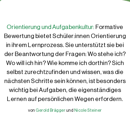
Orientierung und Aufgabenkultur:
Formative
Bewertung bietet Schüler:innen Orientierung
in ihrem Lernprozess. Sie unterstützt sie bei
der Beantwortung der Fragen: Wo stehe ich?
Wo will ich hin? Wie komme ich dorthin? Sich
selbst zurechtzufinden und wissen, was die
nächsten Schritte sein können, ist besonders
wichtig bei Aufgaben, die eigenständiges
Lernen auf persönlichen Wegen erfordern.
von
Gerold Brägger
und
Nicole Steiner
Gerold Brägger
Nicole Steiner
Gerold Brägger, M.A., ist Leiter und Gründer der IQES-Plattform
Nicole Steiner, MA, ist wissenschaftliche Mitarbeiterin, Autorin