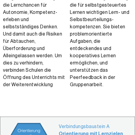
die Lernchancen für
die für selbst­gesteuertes
Autonomie, Kompetenz­­
Lernen wichtigen Lern- und
erleben und
Selbst­beurteilungs­
selbstständiges Denken.
kompetenzen. Sie bieten
Und damit auch die Risiken
problemorientierte
für Abtauchen,
Aufgaben, die
Überforderung und
entdeckendes und
Alleingelassen werden. Um
kooperatives Lernen
dies zu verhindern,
ermöglichen, und
verbinden Schulen die
unterstützen das
Öffnung des Unterrichts mit
Peerfeedback in der
der Weiterentwicklung
Gruppen­arbeit.
Verbindungsbaustein A
Orientierung mit Lernzielen