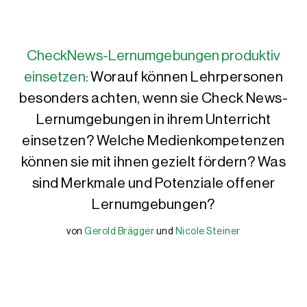
CheckNews-Lernumgebungen produktiv
einsetzen:
Worauf können Lehrpersonen
besonders achten, wenn sie Check News-
Lernumgebungen in ihrem Unterricht
einsetzen? Welche Medienkompetenzen
können sie mit ihnen gezielt fördern? Was
sind Merkmale und Potenziale offener
Lernumgebungen?
von
Gerold Brägger
und
Nicole Steiner
Gerold Brägger
Nicole Steiner
Gerold Brägger, M.A., ist Leiter und Gründer der IQES-Plattform
Nicole Steiner, MA, ist wissenschaftliche Mitarbeiterin, Autorin