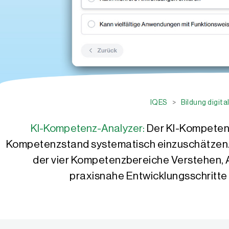
IQES
>
Bildung digita
KI-Kompetenz-Analyzer:
Der KI-Kompetenz
Kompetenzstand systematisch einzuschätzen. Au
der vier Kompetenzbereiche Verstehen, 
praxisnahe Entwicklungsschritte f
Susanne Alles
Manuel Flick
Susanne Alles ist Lehrerin an einem Berufskolleg in Essen. Darübe
Manuel Flick, Lehrkraft im berufsbildenden Bereich, widmet sich s