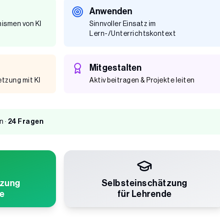
Anwenden
ismen von KI
Sinnvoller Einsatz im
Lern-/Unterrichtskontext
Mitgestalten
tzung mit KI
Aktiv beitragen & Projekte leiten
n ·
24 Fragen
tzung
Selbsteinschätzung
de
für Lehrende