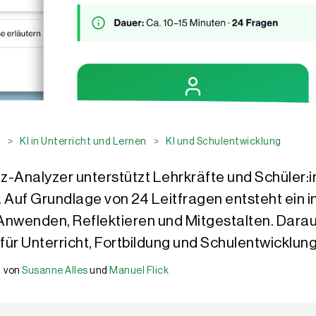
l
>
KI in Unterricht und Lernen
>
KI und Schulentwicklung
-Analyzer unterstützt Lehrkräfte und Schüler:in
f Grundlage von 24 Leitfragen entsteht ein ind
Anwenden, Reflektieren und Mitgestalten. Dara
ür Unterricht, Fortbildung und Schulentwicklung
von
Susanne Alles
und
Manuel Flick
r hinaus ist sie Mitglied des Beratungsteams IQES-Schulentwicklung
chwerpunktmäßig der Integration von Künstlicher Intelligenz (KI) im