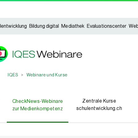
lentwicklung
Bildung digital
Mediathek
Evaluationscenter
Web
IQES
>
Webinare und Kurse
f
Zentrale Kurse
CheckNews-Webinare
schulentwicklung.ch
zur Medienkompetenz