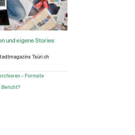
en und eigene Stories
Stadtmagazins Tsüri.ch
erchieren – Formate
 Bericht?