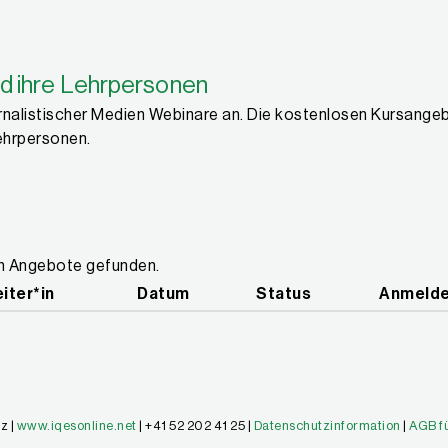
d ihre Lehrpersonen
nalistischer Medien Webinare an. Die kostenlosen Kursangeb
ehrpersonen.
en Angebote gefunden.
iter*in
Datum
Status
Anmelde
z |
www.iqesonline.net
| +41 52 202 41 25 |
Datenschutzinformation
|
AGB f