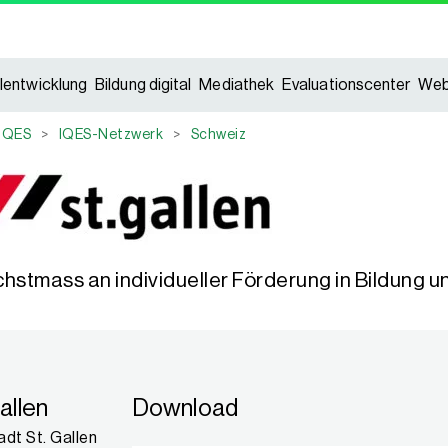
lentwicklung
Bildung digital
Mediathek
Evaluationscenter
Web
IQES
>
IQES-Netzwerk
>
Schweiz
chstmass an individueller Förderung in Bildung 
allen
Download
adt St. Gallen