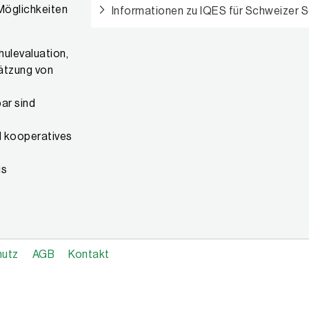
 Möglichkeiten
Informationen zu IQES für Schweizer 
hulevaluation,
hätzung von
ar sind
d kooperatives
is
hutz
AGB
Kontakt