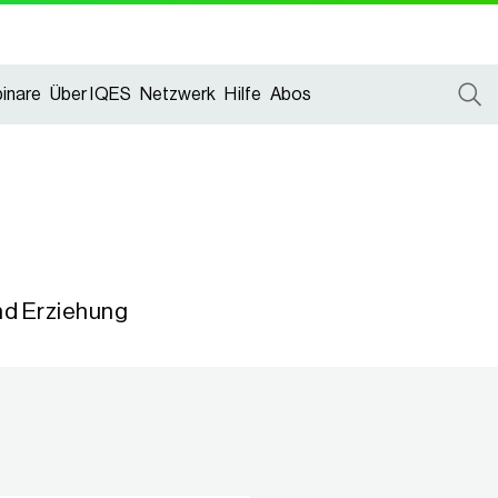
inare
Über IQES
Netzwerk
Hilfe
Abos
und Erziehung