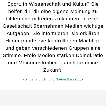
Sport, in Wissenschaft und Kultur? Sie
helfen dir, dir eine eigene Meinung zu
bilden und mitreden zu können. In einer
Gesellschaft übernehmen Medien wichtige
Aufgaben: Sie informieren, sie erklären
Hintergründe, sie kontrollieren Mächtige
und geben verschiedenen Gruppen eine
Stimme. Freie Medien stärken Demokratie
und Meinungsfreiheit – auch für deine
Zukunft.
von
Jens Lucht
und
Noëmi Barz
(fög)
Jens Lucht
Noëmi Barz
Dr. Jens Lucht ist Leiter des Departments Wissensvermittlung a
Noëmi Barz arbeitet als Hilfswissenschaftlerin am fög – Forsch