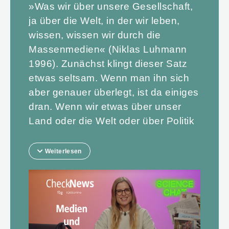
»Was wir über unsere Gesellschaft,
ja über die Welt, in der wir leben,
wissen, wissen wir durch die
Massenmedien« (Niklas Luhmann
1996). Zunächst klingt dieser Satz
etwas seltsam. Wenn man ihn sich
aber genauer überlegt, ist da einiges
dran. Wenn wir etwas über unser
Land oder die Welt oder über Politik
und Gesellschaft erfahren wollen,
schauen wir fast immer in die
Weiterlesen
Medien. Oder wir sprechen mit
unserer Familie oder Freunden über
solche Dinge. Aber die haben ihre
Informationen auch fast immer aus
den Medien. Medien sind also die