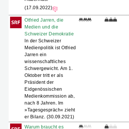
Probleme zu lösen.
(17.09.2022)
Wenn wir hier von Medien sprechen,
Otfried Jarren, die
meint man in der Regel
Medien und die
»journalistische
Schweizer Demokratie
Informationsmedien«, also solche
In der Schweizer
Medien, die selbst Informationen und
Medienpolitik ist Otfried
News produzieren und sie verbreiten
Jarren ein
wissenschaftliches
(s. auch »Welche Medien gibt es?«).
Schwergewicht. Am 1.
Das heißt, es geht nicht um
Oktober tritt er als
Werbung, Marketing oder Public
Präsident der
Relations (PR). Und es geht auch
Eidgenössischen
nicht um Social Media generell –
Medienkommission ab,
denn soziale Netzwerke stellen
nach 8 Jahren. Im
»Tagesgespräch« zieht
selbst nichts her, sondern sind
er Bilanz. (30.09.2021)
Plattformen, auf denen man Inhalte
posten kann. Allerdings posten
Warum braucht es