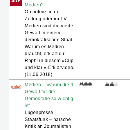
Medien?
journalistische Informationsmedien
Ob online, in der
auch auf Social Media – vielleicht
Zeitung oder im TV:
hast Du ja schon mal solche Posts
Medien sind die vierte
gesehen und auch gelesen oder
Gewalt in einem
geschaut.
demokratischen Staat.
Warum es Medien
braucht, erklärt dir
Raphi in diesem »Clip
und klar!«-Erklärvideo.
(11.06.2018)
Medien – warum die 4.
Gewalt für die
Demokratie so wichtig
ist
Lügenpresse,
Staatsfunk – harsche
Kritik an Journalisten