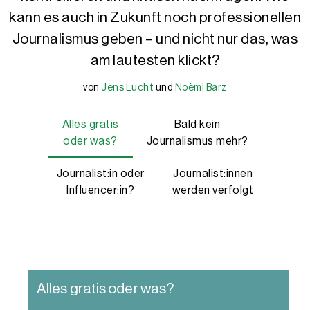
kann es auch in Zukunft noch professionellen
Journalismus geben – und nicht nur das, was
am lautesten klickt?
von
Jens Lucht
und
Noëmi Barz
Jens Lucht
Noëmi Barz
Alles gratis
Bald kein
Dr. Jens Lucht ist Leiter des Departments Wissensvermittlung am
Noëmi Barz arbeitet als Hilfswissenschaftlerin am fög – Forschu
oder was?
Journalismus mehr?
Journalist:in oder
Journalist:innen
Influencer:in?
werden verfolgt
Alles gratis oder was?