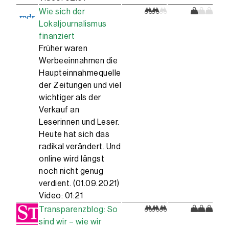
für Onlinenews bzw. andere
Wie sich der
Informationen? Findet Ihr Euch in der
Lokaljournalismus
Tabelle wieder?
finanziert
Früher waren
Gratis?
Werbeeinnahmen die
Was heißt eigentlich gratis im
Haupteinnahmequelle
Medienbereich? Sicher, man muss
der Zeitungen und viel
vielleicht kein Geld für Onlinebeiträge
wichtiger als der
oder z. B. ein YouTube-Video bezahlen.
Verkauf an
Leserinnen und Leser.
Aber zahlen wir dann vielleicht mit
Heute hat sich das
etwas anderem?
radikal verändert. Und
online wird längst
Ja, mit unserer Aufmerksamkeit und mit
noch nicht genug
unseren Daten. Denn die Unternehmen,
verdient. (01.09.2021)
die uns Gratisangebote im Medien- und
Video: 01:21
Informationsbereich zur Verfügung
Transparenzblog: So
stellen, tun dies nicht, weil sie so nett
sind wir – wie wir