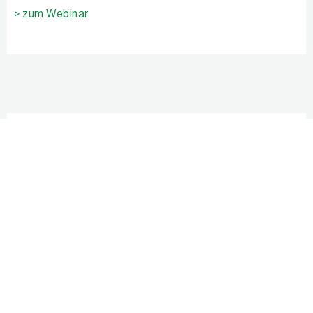
> zum Webinar
Wahr oder nicht? Fakten checken (im
Internet)