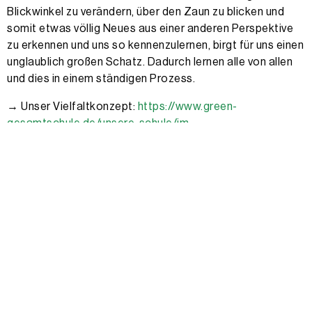
Blickwinkel zu verändern, über den Zaun zu blicken und
somit etwas völlig Neues aus einer anderen Perspektive
zu erkennen und uns so kennenzulernen, birgt für uns einen
unglaublich großen Schatz. Dadurch lernen alle von allen
und dies in einem ständigen Prozess.
→ Unser Vielfaltkonzept:
https://www.green-
gesamtschule.de/unsere-schule/im-
ueberblick/konzepte/unser-vielfaltkonzept/
In Unterrichtsgesprächen, bei der Planung von
Unterrichtssequenzen im Rahmen der Kollegialen
Unterrichtshospitation, aber auch in Arbeitsphasen in
Konferenzen nehmen die KollegInnen und Eltern vielfältige
Sichtweisen und Ideen auf und werden eingeladen, von
ihnen zu profitieren, den eigenen Horizont zu erweitern,
aber auch sich begründet abzugrenzen. Dieser Ansatz ist
für uns Motor von Lerngemeinschaften auf allen Ebenen.