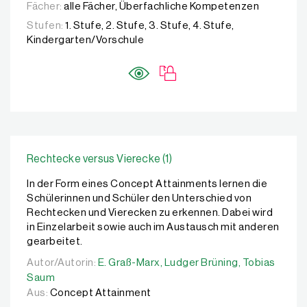
Fächer:
alle Fächer, Überfachliche Kompetenzen
Stufen:
1. Stufe, 2. Stufe, 3. Stufe, 4. Stufe,
Kindergarten/Vorschule
Rechtecke versus Vierecke (1)
In der Form eines Concept Attainments lernen die
Schülerinnen und Schüler den Unterschied von
Rechtecken und Vierecken zu erkennen. Dabei wird
in Einzelarbeit sowie auch im Austausch mit anderen
gearbeitet.
Autor/Autorin:
Autor/Autorin:
E. Graß-Marx,
E. Graß-Marx,
Ludger Brüning,
Ludger Brüning,
Tobias Saum
Tobias
Saum
Aus:
Concept Attainment