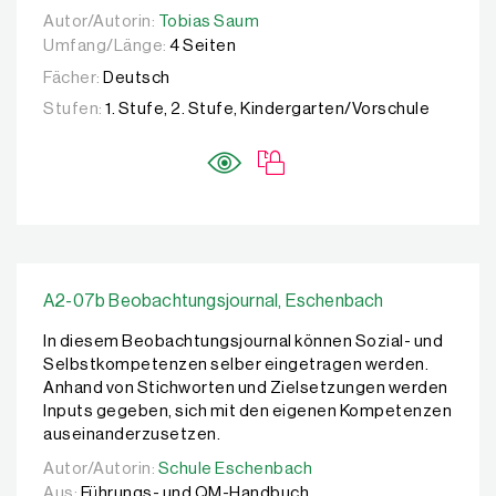
Autor/Autorin:
Autor/Autorin:
Tobias Saum
Tobias Saum
Umfang/Länge:
4 Seiten
Fächer:
Deutsch
Stufen:
1. Stufe, 2. Stufe, Kindergarten/Vorschule
A2-07b Beobachtungsjournal, Eschenbach
In diesem Beobachtungsjournal können Sozial- und
Selbstkompetenzen selber eingetragen werden.
Anhand von Stichworten und Zielsetzungen werden
Inputs gegeben, sich mit den eigenen Kompetenzen
auseinanderzusetzen.
Autor/Autorin:
Autor/Autorin:
Schule Eschenbach
Schule Eschenbach
Aus:
Führungs- und QM-Handbuch