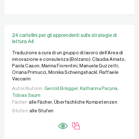
24 cartellini per gli apprendenti sulle strategie di
lettura A4
Traduzione a cura di un gruppo di lavoro dell’Area di
innovazione e consulenza (Bolzano): Claudia Amato,
Paola Cason, Marina Fiorentini, Manuela Guzzetti,
Oriana Primucci, Monika Schwingshackl, Raffaele
Vaccarin
Autor/Autorin:
Autor/Autorin:
Gerold Brägger,
Gerold Brägger,
Katharina Pacyna,
Katharina Pacyna,
Tobias 
Tobias Saum
Fächer:
alle Fächer, Überfachliche Kompetenzen
Stufen:
alle Stufen