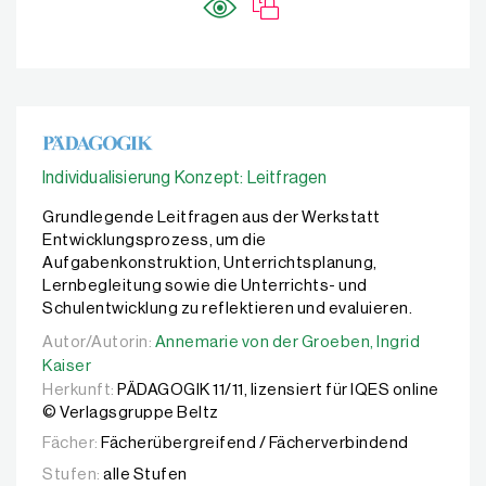
Individualisierung Konzept: Leitfragen
Grundlegende Leitfragen aus der Werkstatt
Entwicklungsprozess, um die
Aufgabenkonstruktion, Unterrichtsplanung,
Lernbegleitung sowie die Unterrichts- und
Schulentwicklung zu reflektieren und evaluieren.
Autor/Autorin:
Autor/Autorin:
Annemarie von der Groeben,
Annemarie von der Groeben,
Ingrid Kaiser
Ingrid
Kaiser
Herkunft:
PÄDAGOGIK 11/11, lizensiert für IQES online
© Verlagsgruppe Beltz
Fächer:
Fächerübergreifend / Fächerverbindend
Stufen:
alle Stufen