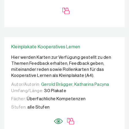
Kleinplakate Kooperatives Lernen
Hier werden Karten zur Verfügung gestellt zu den
Themen Feedback erhalten, Feedback geben,
miteinander reden sowie Rollenkarten für das
Kooperative Lernen als Kleinplakate (A4).
Autor/Autorin:
Autor/Autorin:
Gerold Brägger,
Gerold Brägger,
Katharina Pacyna
Katharina Pacyna
Umfang/Länge:
30 Plakate
Fächer:
Überfachliche Kompetenzen
Stufen:
alle Stufen