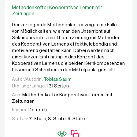
Methodenkoffer Kooperatives Lernen mit
Zeitungen
Der vorliegende Methodenkoffer zeigt eine Fülle
von Möglichkeiten, wie man den Unterricht auf
Sekundarstufe zum Thema Zeitung mit Methoden
des Kooperativen Lernens effektiv, lebendig und
motivierend gestalten kann. Dabei werden nach
einer kurzen Einführung in das Konzept des
Kooperativen Lernens die beiden Kernkompetenzen
Lesen und Schreiben in den Mittelpunkt gestellt.
Autor/Autorin:
Autor/Autorin:
Tobias Saum
Tobias Saum
Umfang/Länge:
131 Seiten
Aus:
Methodenkoffer Kooperatives Lernen mit
Zeitungen
Fächer:
Deutsch
Stufen:
7. Stufe, 8. Stufe, 9. Stufe