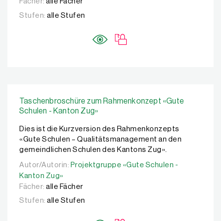
Fächer:
alle Fächer
Stufen:
alle Stufen
Taschenbroschüre zum Rahmenkonzept «Gute
Schulen - Kanton Zug»
Dies ist die Kurzversion des Rahmenkonzepts
«Gute Schulen – Qualitätsmanagement an den
gemeindlichen Schulen des Kantons Zug».
Autor/Autorin:
Autor/Autorin:
Projektgruppe «Gute Schulen - Kanton Zug
Projektgruppe «Gute Schulen -
Kanton Zug»
Fächer:
alle Fächer
Stufen:
alle Stufen