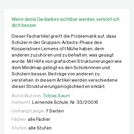
Wenn deine Gedanken sichtbar werden, versteh ich
dich besser
Dieser Fachartikel greift die Problematik auf, dass
Schüler in der Gruppen-Arbeits-Phase des
Kooperativen Lernens oft Mühe haben, dem
anderen zuzuhören und zu behalten, was gesagt
wurde. Mit Hilfe von grafischen Strukturierungen wie
dem Mindmap gelingt es den Schülerinnen und
Schülern besser, Beiträge von anderen zu
verstehen. In diesem Artikel werden verschiedene
dieser Strukturierungsmöglichkeiten erklärt.
Autor/Autorin:
Autor/Autorin:
Tobias Saum
Tobias Saum
Herkunft:
Lernende Schule, Nr. 33/20016
Umfang/Länge:
7 Seiten
Fächer:
alle Fächer
Stufen:
alle Stufen