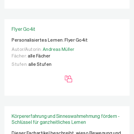
Flyer Go4it
Personalisiertes Lernen: Flyer Go4it
Autor/Autorin:
Autor/Autorin:
Andreas Müller
Andreas Müller
Fächer:
alle Fächer
Stufen:
alle Stufen
Körpererfahrung und Sinneswahrnehmung fördern -
Schlüssel für ganzheitliches Lernen
Dieser Fachartikel beschreibt, wieso Bewegung und