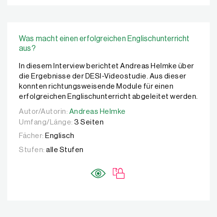
Was macht einen erfolgreichen Englischunterricht
aus?
In diesem Interview berichtet Andreas Helmke über
die Ergebnisse der DESI-Videostudie. Aus dieser
konnten richtungsweisende Module für einen
erfolgreichen Englischunterricht abgeleitet werden.
Autor/Autorin:
Autor/Autorin:
Andreas Helmke
Andreas Helmke
Umfang/Länge:
3 Seiten
Fächer:
Englisch
Stufen:
alle Stufen