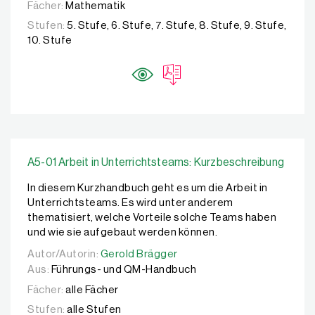
Fächer:
Mathematik
Stufen:
5. Stufe, 6. Stufe, 7. Stufe, 8. Stufe, 9. Stufe,
10. Stufe
A5-01 Arbeit in Unterrichtsteams: Kurzbeschreibung
In diesem Kurzhandbuch geht es um die Arbeit in
Unterrichtsteams. Es wird unter anderem
thematisiert, welche Vorteile solche Teams haben
und wie sie aufgebaut werden können.
Autor/Autorin:
Autor/Autorin:
Gerold Brägger
Gerold Brägger
Aus:
Führungs- und QM-Handbuch
Fächer:
alle Fächer
Stufen:
alle Stufen