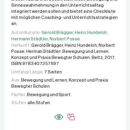
Sinneswahrnehmung in den Unterrichtsalltag
integriert werden sollen und bietet eine Checkliste
mit möglichen Coaching- und Unterrichtsstrategien
an.
Autor/Autorin:
Autor/Autorin:
Gerold Brägger,
Gerold Brägger,
Heinz Hundeloh,
Heinz Hundeloh,
Hermann S
Hermann Städtler,
Norbert Posse
Herkunft:
Gerold Brägger, Heinz Hundeloh, Norbert
Posse, Herman Städtler: Bewegung und Lernen,
Konzept und Praxis Bewegter Schulen. Beltz, 2017.
ISBN 9783407257697
Umfang/Länge:
7 Seiten
Aus:
Bewegung und Lernen, Konzept und Praxis
Bewegter Schulen
Fächer:
Bewegung und Sport
Stufen:
alle Stufen