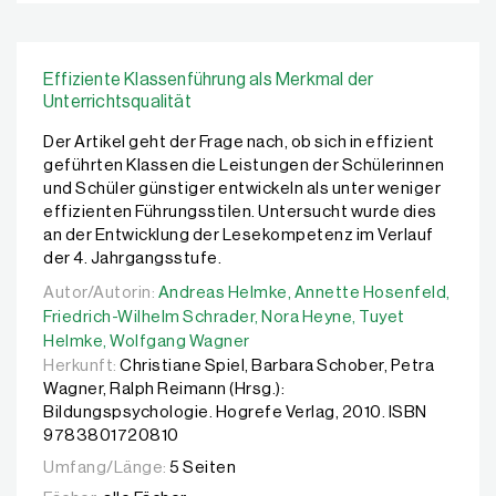
Effiziente Klassenführung als Merkmal der
Unterrichtsqualität
Der Artikel geht der Frage nach, ob sich in effizient
geführten Klassen die Leistungen der Schülerinnen
und Schüler günstiger entwickeln als unter weniger
effizienten Führungsstilen. Untersucht wurde dies
an der Entwicklung der Lesekompetenz im Verlauf
der 4. Jahrgangsstufe.
Autor/Autorin:
Autor/Autorin:
Andreas Helmke,
Andreas Helmke,
Annette Hosenfeld,
Annette Hosenfeld,
Fried
Friedrich-Wilhelm Schrader,
Nora Heyne,
Tuyet
Helmke,
Wolfgang Wagner
Herkunft:
Christiane Spiel, Barbara Schober, Petra
Wagner, Ralph Reimann (Hrsg.):
Bildungspsychologie. Hogrefe Verlag, 2010. ISBN
9783801720810
Umfang/Länge:
5 Seiten