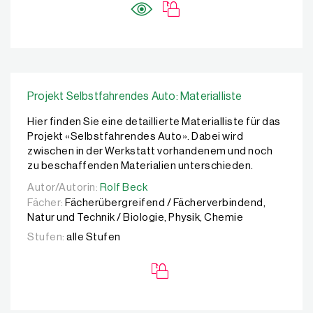
Projekt Selbstfahrendes Auto: Materialliste
Hier finden Sie eine detaillierte Materialliste für das
Projekt «Selbstfahrendes Auto». Dabei wird
zwischen in der Werkstatt vorhandenem und noch
zu beschaffenden Materialien unterschieden.
Autor/Autorin:
Autor/Autorin:
Rolf Beck
Rolf Beck
Fächer:
Fächerübergreifend / Fächerverbindend,
Natur und Technik / Biologie, Physik, Chemie
Stufen:
alle Stufen