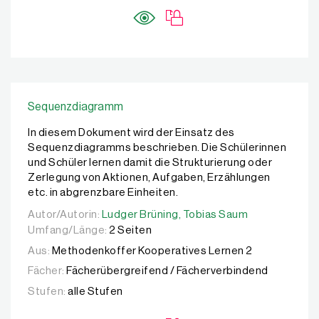
Sequenzdiagramm
In diesem Dokument wird der Einsatz des
Sequenzdiagramms beschrieben. Die Schülerinnen
und Schüler lernen damit die Strukturierung oder
Zerlegung von Aktionen, Aufgaben, Erzählungen
etc. in abgrenzbare Einheiten.
Autor/Autorin:
Autor/Autorin:
Ludger Brüning,
Ludger Brüning,
Tobias Saum
Tobias Saum
Umfang/Länge:
2 Seiten
Aus:
Methodenkoffer Kooperatives Lernen 2
Fächer:
Fächerübergreifend / Fächerverbindend
Stufen:
alle Stufen