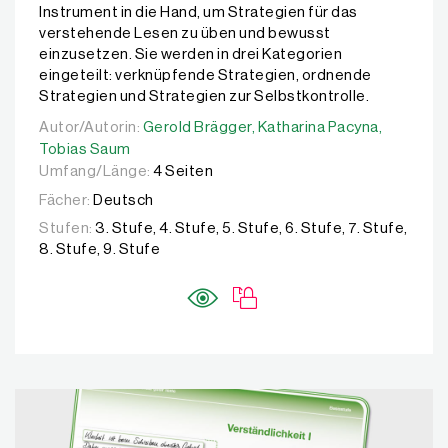
Instrument in die Hand, um Strategien für das
verstehende Lesen zu üben und bewusst
einzusetzen. Sie werden in drei Kategorien
eingeteilt: verknüpfende Strategien, ordnende
Strategien und Strategien zur Selbstkontrolle.
Autor/Autorin:
Autor/Autorin:
Gerold Brägger,
Gerold Brägger,
Katharina Pacyna,
Katharina Pacyna,
Tobias 
Tobias Saum
Umfang/Länge:
4 Seiten
Fächer:
Deutsch
Stufen:
3. Stufe, 4. Stufe, 5. Stufe, 6. Stufe, 7. Stufe,
8. Stufe, 9. Stufe