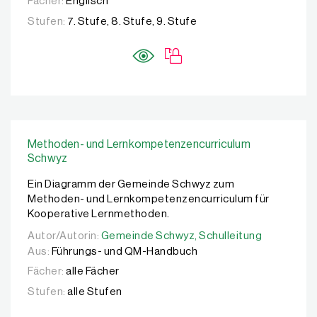
Fächer:
Englisch
Stufen:
7. Stufe, 8. Stufe, 9. Stufe
Methoden- und Lernkompetenzencurriculum
Schwyz
Ein Diagramm der Gemeinde Schwyz zum
Methoden- und Lernkompetenzencurriculum für
Kooperative Lernmethoden.
Autor/Autorin:
Autor/Autorin:
Gemeinde Schwyz, Schulleitung
Gemeinde Schwyz, Schulleitung
Aus:
Führungs- und QM-Handbuch
Fächer:
alle Fächer
Stufen:
alle Stufen