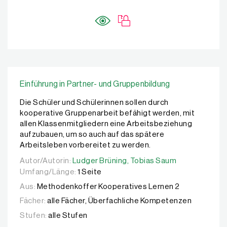
Einführung in Partner- und Gruppenbildung
Die Schüler und Schülerinnen sollen durch
kooperative Gruppenarbeit befähigt werden, mit
allen Klassenmitgliedern eine Arbeitsbeziehung
aufzubauen, um so auch auf das spätere
Arbeitsleben vorbereitet zu werden.
Autor/Autorin:
Autor/Autorin:
Ludger Brüning,
Ludger Brüning,
Tobias Saum
Tobias Saum
Umfang/Länge:
1 Seite
Aus:
Methodenkoffer Kooperatives Lernen 2
Fächer:
alle Fächer, Überfachliche Kompetenzen
Stufen:
alle Stufen