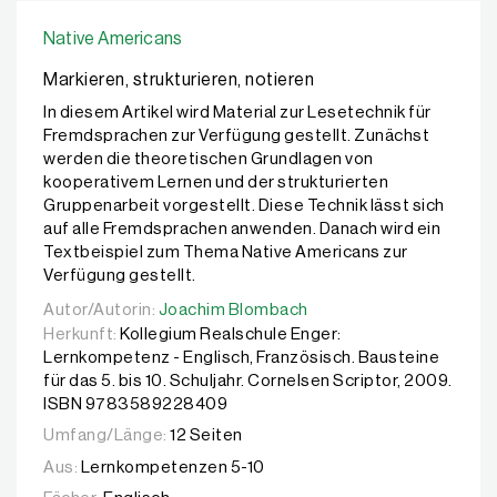
Native Americans
Markieren, strukturieren, notieren
In diesem Artikel wird Material zur Lesetechnik für
Fremdsprachen zur Verfügung gestellt. Zunächst
werden die theoretischen Grundlagen von
kooperativem Lernen und der strukturierten
Gruppenarbeit vorgestellt. Diese Technik lässt sich
auf alle Fremdsprachen anwenden. Danach wird ein
Textbeispiel zum Thema Native Americans zur
Verfügung gestellt.
Autor/Autorin:
Autor/Autorin:
Joachim Blombach
Joachim Blombach
Herkunft:
Kollegium Realschule Enger:
Lernkompetenz - Englisch, Französisch. Bausteine
für das 5. bis 10. Schuljahr. Cornelsen Scriptor, 2009.
ISBN 9783589228409
Umfang/Länge:
12 Seiten
Aus:
Lernkompetenzen 5-10