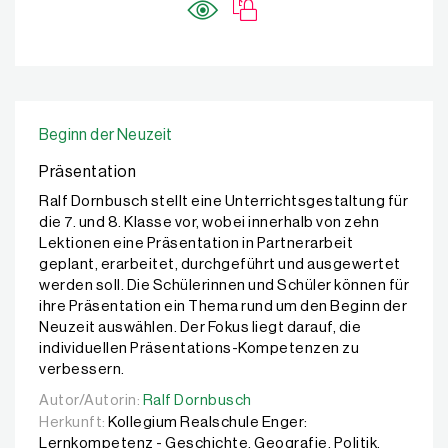
Beginn der Neuzeit
Präsentation
Ralf Dornbusch stellt eine Unterrichtsgestaltung für
die 7. und 8. Klasse vor, wobei innerhalb von zehn
Lektionen eine Präsentation in Partnerarbeit
geplant, erarbeitet, durchgeführt und ausgewertet
werden soll. Die Schülerinnen und Schüler können für
ihre Präsentation ein Thema rund um den Beginn der
Neuzeit auswählen. Der Fokus liegt darauf, die
individuellen Präsentations-Kompetenzen zu
verbessern.
Autor/Autorin:
Autor/Autorin:
Ralf Dornbusch
Ralf Dornbusch
Herkunft:
Kollegium Realschule Enger:
Lernkompetenz - Geschichte, Geografie, Politik,