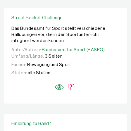
Street Racket Challenge
Das Bundesamt für Sport stellt verschiedene
Ballübungen vor, die in den Sportunterricht
integriert werden können.
Autor/Autorin:
Autor/Autorin:
Bundesamt für Sport (BASPO)
Bundesamt für Sport (BASPO)
Umfang/Länge:
3 Seiten
Fächer:
Bewegung und Sport
Stufen:
alle Stufen
Einleitung zu Band 1