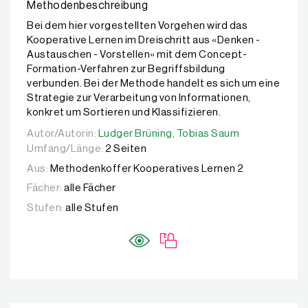
Methodenbeschreibung
Bei dem hier vorgestellten Vorgehen wird das
Kooperative Lernen im Dreischritt aus «Denken -
Austauschen - Vorstellen» mit dem Concept-
Formation-Verfahren zur Begriffsbildung
verbunden. Bei der Methode handelt es sich um eine
Strategie zur Verarbeitung von Informationen,
konkret um Sortieren und Klassifizieren.
Autor/Autorin:
Autor/Autorin:
Ludger Brüning,
Ludger Brüning,
Tobias Saum
Tobias Saum
Umfang/Länge:
2 Seiten
Aus:
Methodenkoffer Kooperatives Lernen 2
Fächer:
alle Fächer
Stufen:
alle Stufen