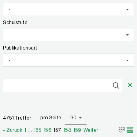
-
Schulstufe
-
Publikationsart
-
pro Seite:
30
4751 Treffer
« Zurück
1
…
155
156
157
158
159
Weiter »