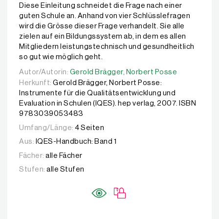
Diese Einleitung schneidet die Frage nach einer
guten Schule an. Anhand von vier Schlüsslefragen
wird die Grösse dieser Frage verhandelt. Sie alle
zielen auf ein Bildungssystem ab, in dem es allen
Mitgliedern leistungstechnisch und gesundheitlich
so gut wie möglich geht.
Autor/Autorin:
Autor/Autorin:
Gerold Brägger,
Gerold Brägger,
Norbert Posse
Norbert Posse
Herkunft:
Gerold Brägger, Norbert Posse:
Instrumente für die Qualitätsentwicklung und
Evaluation in Schulen (IQES). hep verlag, 2007. ISBN
9783039053483
Umfang/Länge:
4 Seiten
Aus:
IQES-Handbuch: Band 1
Fächer:
alle Fächer
Stufen:
alle Stufen