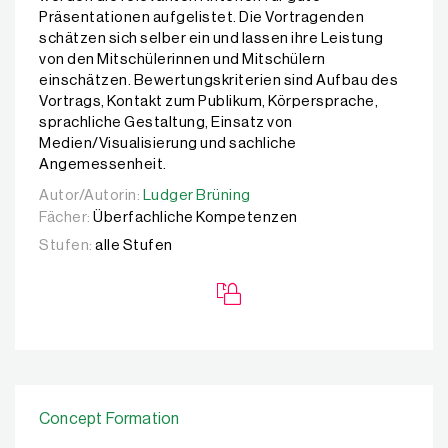
Präsentationen aufgelistet. Die Vortragenden
schätzen sich selber ein und lassen ihre Leistung
von den Mitschülerinnen und Mitschülern
einschätzen. Bewertungskriterien sind Aufbau des
Vortrags, Kontakt zum Publikum, Körpersprache,
sprachliche Gestaltung, Einsatz von
Medien/Visualisierung und sachliche
Angemessenheit.
Autor/Autorin:
Autor/Autorin:
Ludger Brüning
Ludger Brüning
Fächer:
Überfachliche Kompetenzen
Stufen:
alle Stufen
Concept Formation