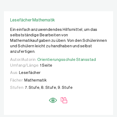
Lesefächer Mathematik
Ein einfach anzuwendendes Hilfsmittel, um das
selbstständige Bearbeiten von
Mathematikaufgaben zu üben. Von den Schülerinnen
und Schülern leicht zu handhaben und selbst
anzufertigen.
Autor/Autorin:
Autor/Autorin:
Orientierungsschule Stansstad
Orientierungsschule Stansstad
Umfang/Länge:
1 Seite
Aus:
Lesefächer
Fächer:
Mathematik
Stufen:
7. Stufe, 8. Stufe, 9. Stufe