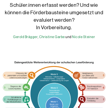
Schüler:innen erfasst werden? Und wie
können die Förderbausteine umgesetzt und
evaluiert werden?
In Vorbereitung.
Gerold Brägger
Gerold Brägger
,
Christine Garbe
und
Nicole Steiner
Christine Garbe
Nicole Steiner
Gerold Brägger, M.A., ist Leiter und Gründer der IQES-Plattform
Prof. Dr. phil. Christine Garbe arbeitete von 1996 bis 2018 als P
Nicole Steiner, MA, ist wissenschaftliche Mitarbeiterin, Autorin
Zu den Themen Lesekompetenz, Leseförderung und Lehrerbildung le
Publikationsliste herunterladen
Vita Profil Leseexpertise herunterladen