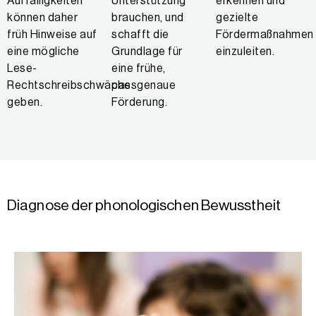
Auffälligkeiten
Unterstützung
erkennen und
können daher
brauchen, und
gezielte
früh Hinweise auf
schafft die
Fördermaßnahmen
eine mögliche
Grundlage für
einzuleiten.
Lese-
eine frühe,
Rechtschreibschwäche
passgenaue
geben.
Förderung.
Diagnose der phonologischen Bewusstheit