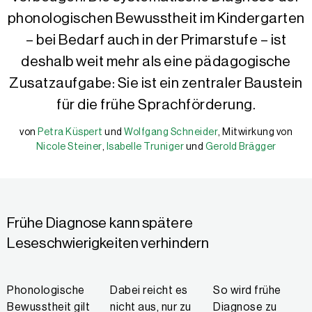
phonologischen Bewusstheit im Kindergarten
– bei Bedarf auch in der Primarstufe – ist
deshalb weit mehr als eine pädagogische
Zusatzaufgabe: Sie ist ein zentraler Baustein
für die frühe Sprachförderung.
von
Petra Küspert
und
Wolfgang Schneider
, Mitwirkung von
Petra Küspert
Wolfgang Schneider
Nicole Steiner
Nicole Steiner
,
Isabelle Truniger
und
Gerold Brägger
Isabelle Truniger
Gerold Brägger
Dr. Petra Küspert, Diplom-Psychologin, ist nach langjähriger Mita
Prof. Dr. Wolfgang Schneider, Diplom-Psychologe, war von 1991 bi
Nicole Steiner, MA, ist wissenschaftliche Mitarbeiterin, Autorin
Webredaktion, Support IQES und schulentwicklung.ch. Weiterbildun
Gerold Brägger, M.A., ist Leiter und Gründer der IQES-Plattform
Frühe Diagnose kann spätere
Leseschwierigkeiten verhindern
Phonologische
Dabei reicht es
So wird frühe
Bewusstheit gilt
nicht aus, nur zu
Diagnose zu