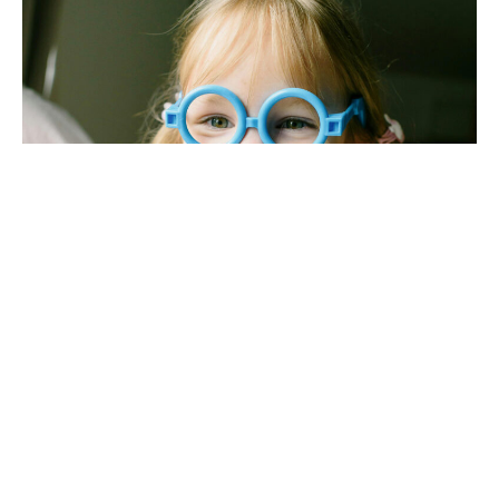
Diese Diagnose ist eine unverzichtbare, weil äußerst
wertvolle Bestandsaufnahme, auch um frühzeitig und
nachhaltig Lese- und Rechtschreibschwierigkeiten
entgegenzuwirken und mögliche, allzu große
Stolpersteine aus dem Weg zu räumen, bevor die
Schulzeit beginnt. Im Vertrauen und Wissen um die noch