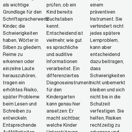
als wichtige
prüfen, ob ein
einem
Grundlage für den
Kind bereits
präventiven
Schriftspracherwerb.
Buchstaben
Instrument. Sie
Kinder, die
kennt.
verhindert nicht
Schwierigkeiten
Entscheidend ist
jedes spätere
haben, Wörter in
vielmehr, wie gut
Lernproblem,
Silben zu gliedern,
es sprachliche
kann aber
Reime zu
und auditive
entscheidend
erkennen oder
Informationen
dazu beitragen,
einzelne Laute
verarbeitet. Ein
dass
herauszuhören,
differenziertes
Schwierigkeiten
tragen ein
Diagnoseinstrument
nicht unbemerkt
erhöhtes Risiko,
für den
bleiben und sich
später Probleme
Kindergarten
nicht bis in die
beim Lesen und
kann genau hier
Schulzeit
Schreiben zu
ansetzen: Er
verfestigen. Sie
entwickeln.
macht sichtbar,
helfen, Risiken
Entsprechende
welche Kinder
rechtzeitig zu