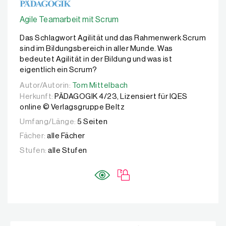
Agile Teamarbeit mit Scrum
Das Schlagwort Agilität und das Rahmenwerk Scrum
sind im Bildungsbereich in aller Munde. Was
bedeutet Agilität in der Bildung und was ist
eigentlich ein Scrum?
Autor/Autorin:
Autor/Autorin:
Tom Mittelbach
Tom Mittelbach
Herkunft:
PÄDAGOGIK 4/23, Lizensiert für IQES
online © Verlagsgruppe Beltz
Umfang/Länge:
5 Seiten
Fächer:
alle Fächer
Stufen:
alle Stufen