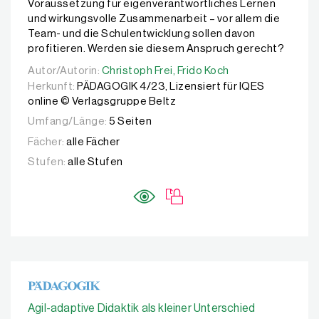
Voraussetzung für eigenverantwortliches Lernen
und wirkungsvolle Zusammenarbeit – vor allem die
Team- und die Schulentwicklung sollen davon
profitieren. Werden sie diesem Anspruch gerecht?
Autor/Autorin:
Autor/Autorin:
Christoph Frei,
Christoph Frei,
Frido Koch
Frido Koch
Herkunft:
PÄDAGOGIK 4/23, Lizensiert für IQES
online © Verlagsgruppe Beltz
Umfang/Länge:
5 Seiten
Fächer:
alle Fächer
Stufen:
alle Stufen
Agil-adaptive Didaktik als kleiner Unterschied