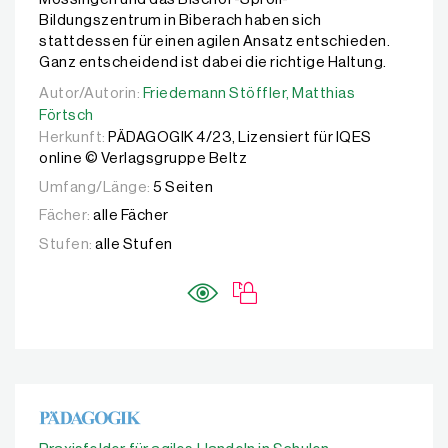
Bildungszentrum in Biberach haben sich
stattdessen für einen agilen Ansatz entschieden.
Ganz entscheidend ist dabei die richtige Haltung.
Autor/Autorin:
Autor/Autorin:
Friedemann Stöffler,
Friedemann Stöffler,
Matthias Förtsch
Matthias
Förtsch
Herkunft:
PÄDAGOGIK 4/23, Lizensiert für IQES
online © Verlagsgruppe Beltz
Umfang/Länge:
5 Seiten
Fächer:
alle Fächer
Stufen:
alle Stufen