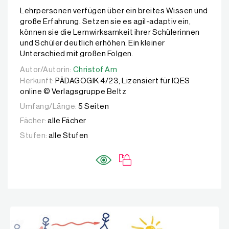
Lehrpersonen verfügen über ein breites Wissen und
große Erfahrung. Setzen sie es agil-adaptiv ein,
können sie die Lernwirksamkeit ihrer Schülerinnen
und Schüler deutlich erhöhen. Ein kleiner
Unterschied mit großen Folgen.
Autor/Autorin:
Autor/Autorin:
Christof Arn
Christof Arn
Herkunft:
PÄDAGOGIK 4/23, Lizensiert für IQES
online © Verlagsgruppe Beltz
Umfang/Länge:
5 Seiten
Fächer:
alle Fächer
Stufen:
alle Stufen