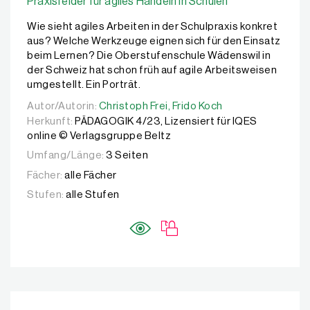
Praxisfelder für agiles Handeln in Schulen
Wie sieht agiles Arbeiten in der Schulpraxis konkret
aus? Welche Werkzeuge eignen sich für den Einsatz
beim Lernen? Die Oberstufenschule Wädenswil in
der Schweiz hat schon früh auf agile Arbeitsweisen
umgestellt. Ein Porträt.
Autor/Autorin:
Autor/Autorin:
Christoph Frei,
Christoph Frei,
Frido Koch
Frido Koch
Herkunft:
PÄDAGOGIK 4/23, Lizensiert für IQES
online © Verlagsgruppe Beltz
Umfang/Länge:
3 Seiten
Fächer:
alle Fächer
Stufen:
alle Stufen