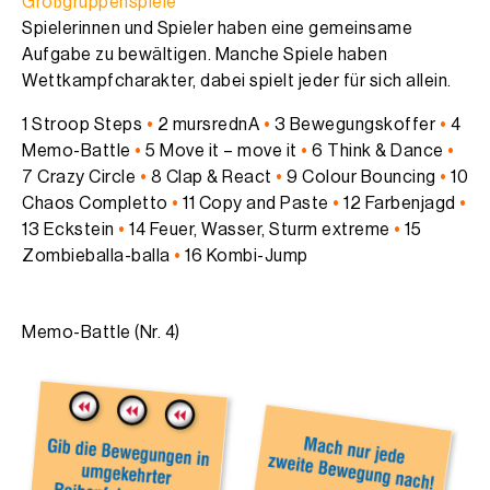
Großgruppenspiele
Spielerinnen und Spieler haben eine gemeinsame
Aufgabe zu bewältigen. Manche Spiele haben
Wettkampfcharakter, dabei spielt jeder für sich allein.
1 Stroop Steps
•
2 mursrednA
•
3 Bewegungskoffer
•
4
Memo-Battle
•
5 Move it – move it
•
6 Think & Dance
•
7 Crazy Circle
•
8 Clap & React
•
9 Colour Bouncing
•
10
Chaos Completto
•
11 Copy and Paste
•
12 Farbenjagd
•
13 Eckstein
•
14 Feuer, Wasser, Sturm extreme
•
15
Zombieballa-balla
•
16 Kombi-Jump
Memo-Battle (Nr. 4)