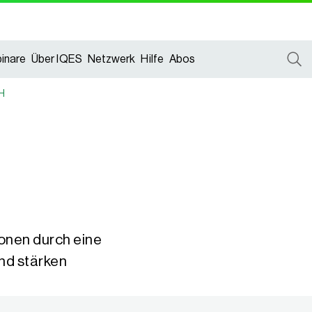
inare
Über IQES
Netzwerk
Hilfe
Abos
CH
onen durch eine
und stärken