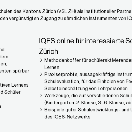
schulen des Kantons Zürich (VSL ZH) als institutioneller Part
 den vergünstigten Zugang zu sämtlichen Instrumenten von IQ
IQES online für interessierte 
und
Zürich
dern.
Methodenkoffer für schüleraktivierende
ten,
Lernen
enten spürbar
Praxiserprobte, aussagekräftige Instrum
Schulevaluation, für das Einholen von Fe
tiven Lernens
Selbsteinschätzung von Lehrpersonen
nd Schüler
Werkzeuge, die auf verschiedenen Schul
(Kindergarten-2. Klasse, 3.-6. Klasse, ab
n
Beispiele guter Schulentwicklungs- und 
des IQES-Netzwerks