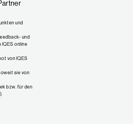
Partner
punkten und
Feedback- und
 IQES online
bot von IQES
oweit sie von
hek bzw. für den
).