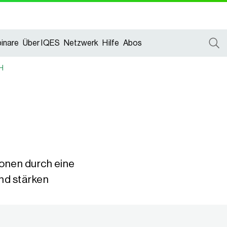
inare
Über IQES
Netzwerk
Hilfe
Abos
CH
onen durch eine
und stärken