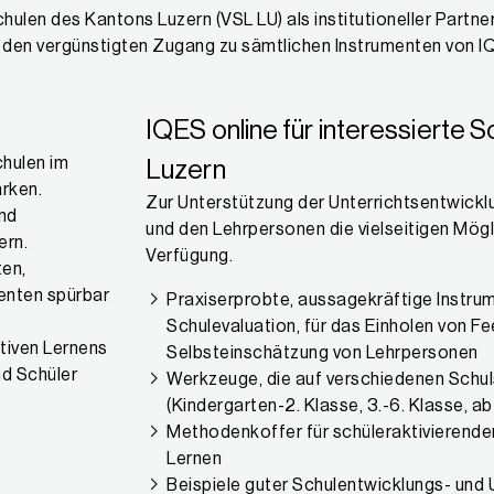
schulen des Kantons Luzern (VSL LU) als institutioneller Part
 den vergünstigten Zugang zu sämtlichen Instrumenten von IQ
IQES online für interessierte 
hulen im
Luzern
ärken.
Zur Unterstützung der Unterrichtsentwickl
und
und den Lehrpersonen die vielseitigen Mögl
ern.
Verfügung.
ten,
enten spürbar
Praxiserprobte, aussagekräftige Instrum
Schulevaluation, für das Einholen von Fe
tiven Lernens
Selbsteinschätzung von Lehrpersonen
nd Schüler
Werkzeuge, die auf verschiedenen Schul
(Kindergarten-2. Klasse, 3.-6. Klasse, ab
Methodenkoffer für schüleraktivierende
Lernen
Beispiele guter Schulentwicklungs- und 