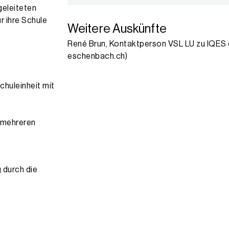
geleiteten
r ihre Schule
Weitere Auskünfte
René Brun, Kontaktperson VSL LU zu IQES 
eschenbach.ch)
chuleinheit mit
 mehreren
 durch die