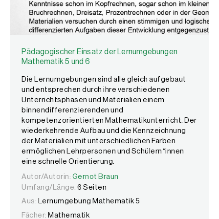
Pädagogischer Einsatz der Lernumgebungen
Mathematik 5 und 6
Die Lernumgebungen sind alle gleich aufgebaut
und entsprechen durch ihre verschiedenen
Unterrichtsphasen und Materialien einem
binnendifferenzierenden und
kompetenzorientierten Mathematikunterricht. Der
wiederkehrende Aufbau und die Kennzeichnung
der Materialien mit unterschiedlichen Farben
ermöglichen Lehrpersonen und Schülern*innen
eine schnelle Orientierung.
Autor/Autorin:
Autor/Autorin:
Gernot Braun
Gernot Braun
Umfang/Länge:
6 Seiten
Aus:
Lernumgebung Mathematik 5
Fächer:
Mathematik