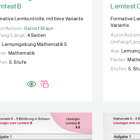
rntest B
Lerntest 
mative Lernkontrolle: mittlere Variante
Formative Le
Variante
or/Autorin:
or/Autorin:
Gernot Braun
Gernot Braun
Autor/Autori
Autor/Autori
ang/Länge:
4 Seiten
Umfang/Län
:
Lernumgebung Mathematik 5
Aus:
Lernumg
her:
Mathematik
Fächer:
Math
fen:
5. Stufe
Stufen:
5. St