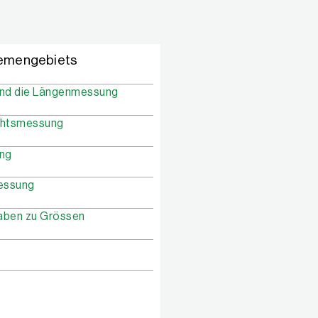
hemengebiets
 und die Längenmessung
chtsmessung
ung
messung
aben zu Grössen