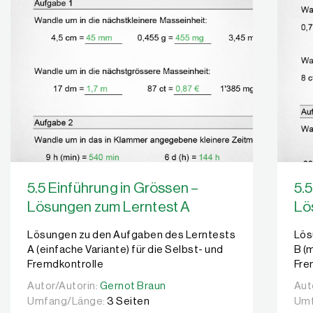
5.5 Einführung in Grössen –
5.5
Lösungen zum Lerntest A
Lö
Lösungen zu den Aufgaben des Lerntests
Lös
A (einfache Variante) für die Selbst- und
B (m
Fremdkontrolle
Fre
Autor/Autorin:
Autor/Autorin:
Gernot Braun
Gernot Braun
Aut
Aut
Umfang/Länge:
3 Seiten
Umf