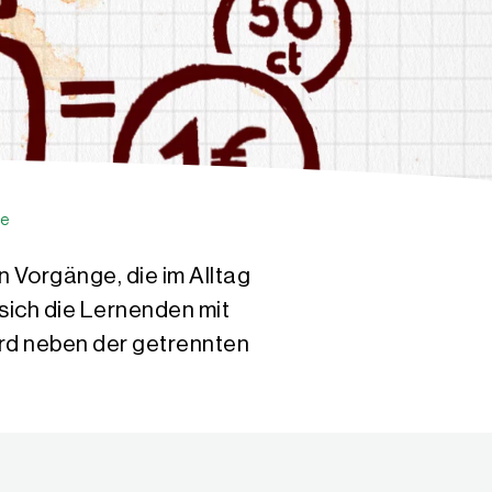
se
 Vorgänge, die im Alltag
ich die Lernenden mit
rd neben der getrennten