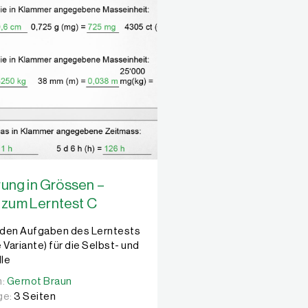
rung in Grössen –
zum Lerntest C
 den Aufgaben des Lerntests
 Variante) für die Selbst- und
le
n:
n:
Gernot Braun
Gernot Braun
ge:
3 Seiten