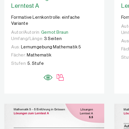
Lerntest A
Le
Formative Lernkontrolle: einfache
For
Variante
Aut
Aut
Autor/Autorin:
Autor/Autorin:
Gernot Braun
Gernot Braun
Umf
Umfang/Länge:
3 Seiten
Aus
Aus:
Lernumgebung Mathematik 5
Fäc
Fächer:
Mathematik
Stu
Stufen:
5. Stufe