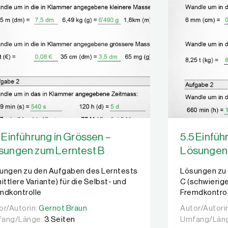
 Einführung in Grössen –
5.5 Einfüh
sungen zum Lerntest B
Lösungen 
ungen zu den Aufgaben des Lerntests
Lösungen zu
ittlere Variante) für die Selbst- und
C (schwierige
mdkontrolle
Fremdkontrol
or/Autorin:
or/Autorin:
Gernot Braun
Gernot Braun
Autor/Autori
Autor/Autori
ang/Länge:
3 Seiten
Umfang/Län