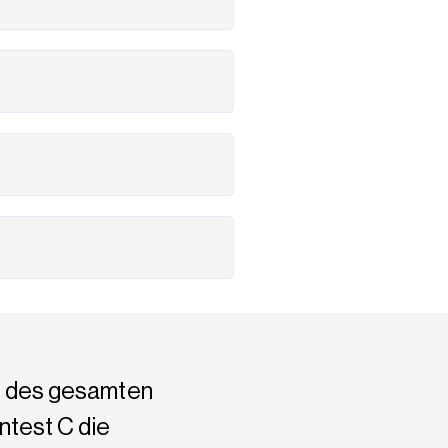
le des gesamten
rntest C die