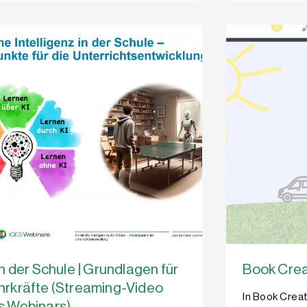
in der Schule | Grundlagen für
Book Crea
hrkräfte (Streaming-Video
In Book Creat
s Webinars)