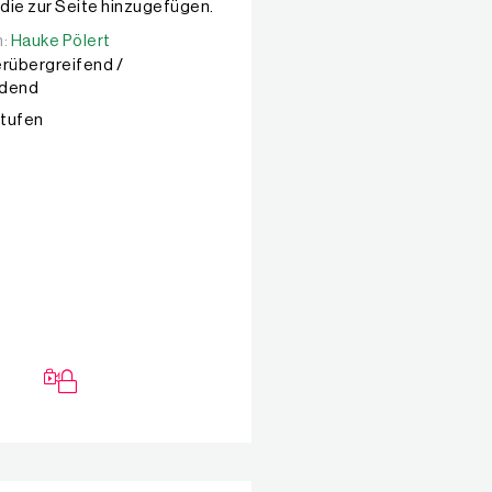
 die zur Seite hinzugefügen.
n:
n:
Hauke Pölert
Hauke Pölert
rübergreifend /
ndend
Stufen