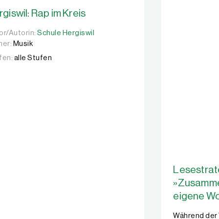
giswil: Rap im Kreis
or/Autorin:
or/Autorin:
Schule Hergiswil
Schule Hergiswil
her:
Musik
fen:
alle Stufen
Lesestrat
»Zusamme
eigene Wo
Während der 