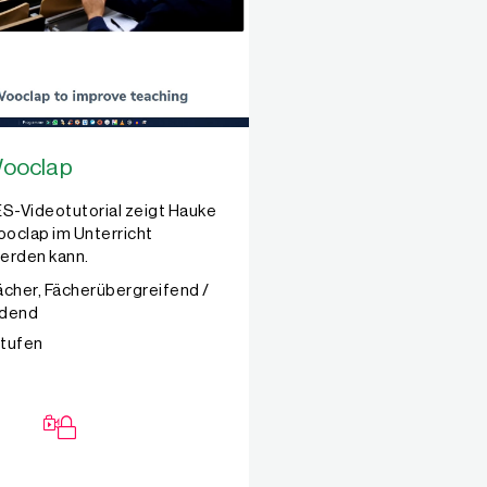
 Wooclap
ES-Videotutorial zeigt Hauke
ooclap im Unterricht
erden kann.
Fächer, Fächerübergreifend /
ndend
Stufen