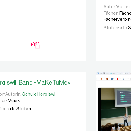
Autor/Autori
Autor/Autori
Fächer:
Fäche
Fächerverbi
Stufen:
alle 
rgiswil: Band «MaKeTuMe»
or/Autorin:
or/Autorin:
Schule Hergiswil
Schule Hergiswil
her:
Musik
fen:
alle Stufen