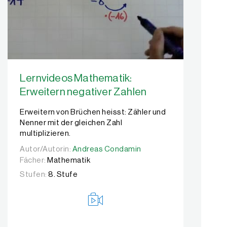
Lernvideos Mathematik:
Erweitern negativer Zahlen
Erweitern von Brüchen heisst: Zähler und
Nenner mit der gleichen Zahl
multiplizieren.
Autor/Autorin:
Autor/Autorin:
Andreas Condamin
Andreas Condamin
Fächer:
Mathematik
Stufen:
8. Stufe