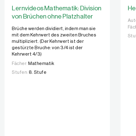
Lernvideos Mathematik: Division
Her
von Brüchen ohne Platzhalter
Aut
Aut
Fäc
Brüche werden dividiert, indem man sie
mit dem Kehrwert des zweiten Bruches
Stu
multipliziert. (Der Kehrwert ist der
gestürzte Bruche: von 3/4 ist der
Kehrwert 4/3)
Fächer:
Mathematik
Stufen:
8. Stufe