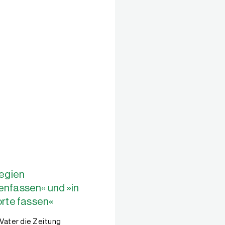
egien
nfassen« und »in
rte fassen«
Vater die Zeitung