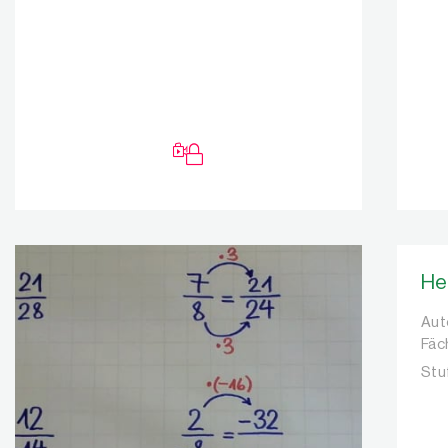
He
Aut
Aut
Fäc
Stu