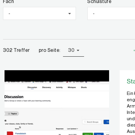
Fach
Schulstufe
-
-
pro Seite:
30
302 Treffer
St
Ein
eng
Arm
Int
und
die
Aus