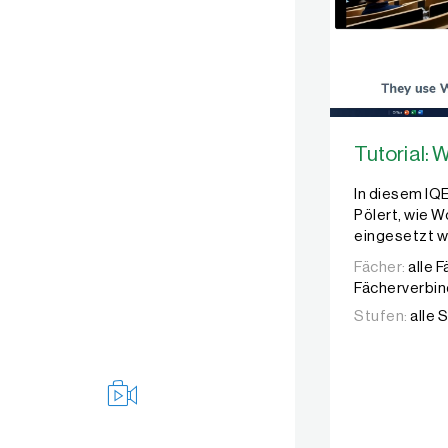
Tutorial:
In diesem IQ
Pölert, wie W
eingesetzt w
Fächer:
alle 
Fächerverbi
Stufen:
alle 