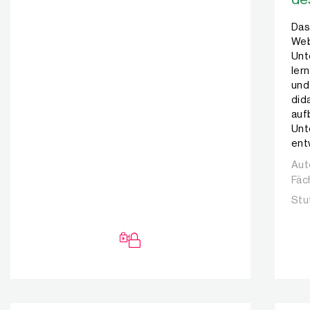
Das
Web
Unt
ler
und
did
auf
Unt
ent
Aut
Aut
Fäc
Stu