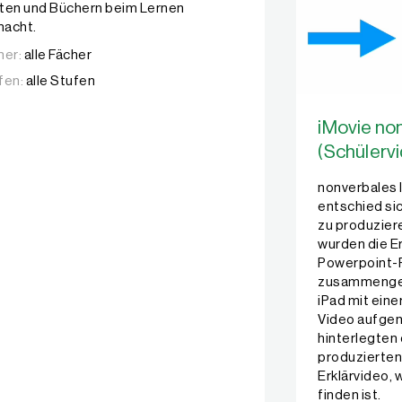
ten und Büchern beim Lernen
acht.
her:
alle Fächer
fen:
alle Stufen
iMovie no
(Schülerv
nonverbales 
entschied sic
zu produzier
wurden die Er
Powerpoint-
zusammengef
iPad mit ein
Video aufge
hinterlegten 
produzierten
Erklärvideo, 
finden ist.