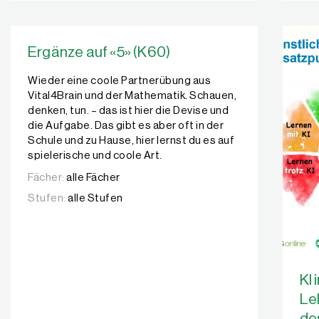
Ergänze auf «5» (K60)
Wieder eine coole Partnerübung aus
Vital4Brain und der Mathematik. Schauen,
denken, tun. – das ist hier die Devise und
die Aufgabe. Das gibt es aber oft in der
Schule und zu Hause, hier lernst du es auf
spielerische und coole Art.
Fächer:
alle Fächer
Stufen:
alle Stufen
KI 
Le
de