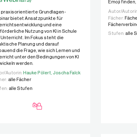
Emoji finden,
Autor/Autori
Autor/Autori
 praxisorientierte Grundlagen-
Fächer:
Fäche
inar bietet Ansatzpunkte für
Fächerverbi
errichtsentwicklung und eine
nförderliche Nutzung von KI in Schule
Stufen:
alle 
 Unterricht. Im Fokus steht die
aktische Planung und darauf
bauend die Frage, wie sich Lernen und
erricht unter den Bedingungen von KI
wickeln werden.
or/Autorin:
or/Autorin:
Hauke Pölert,
Hauke Pölert,
Joscha Falck
Joscha Falck
her:
alle Fächer
fen:
alle Stufen