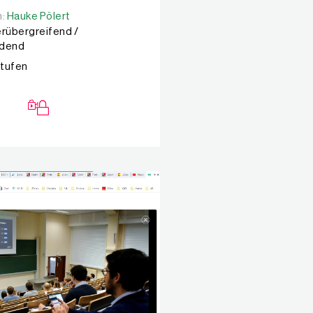
n:
n:
Hauke Pölert
Hauke Pölert
rübergreifend /
ndend
Stufen