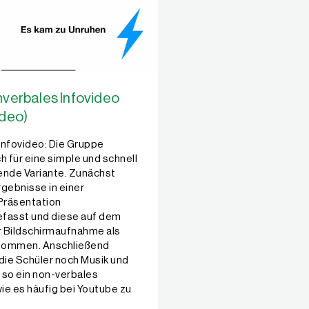
nverbales Infovideo
ideo)
Infovideo: Die Gruppe
h für eine simple und schnell
ende Variante. Zunächst
gebnisse in einer
Präsentation
asst und diese auf dem
er Bildschirmaufnahme als
nommen. Anschließend
die Schüler noch Musik und
 so ein non-verbales
wie es häufig bei Youtube zu