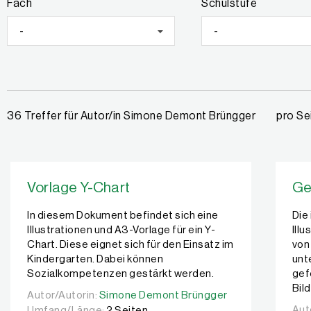
Fach
Schulstufe
-
-
pro Se
36 Treffer für Autor/in Simone Demont Brüngger
Vorlage Y-Chart
Ge
In diesem Dokument befindet sich eine
Die
Illustrationen und A3-Vorlage für ein Y-
Ill
Chart. Diese eignet sich für den Einsatz im
von
Kindergarten. Dabei können
unt
Sozialkompetenzen gestärkt werden.
gef
Bil
Autor/Autorin:
Autor/Autorin:
Simone Demont Brüngger
Simone Demont Brüngger
Aut
Aut
Umfang/Länge:
2 Seiten