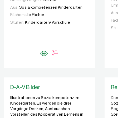
Umf
Aus:
Sozialkompetenzen Kindergarten
Aus
Fächer:
alle Fächer
Fäc
Stufen:
Kindergarten/Vorschule
Stu
D-A-V Bilder
Re
Illustrationen zu Sozialkompetenz im
Die
Kindergarten. Es werden die drei
Soz
Vorgänge Denken, Austauschen,
Reg
Vorstellen des Kooperativen Lernens in
Spr