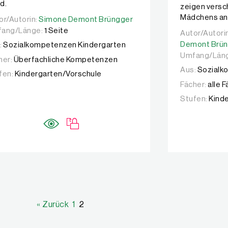
d.
zeigen versc
Mädchens anh
or/Autorin:
or/Autorin:
Simone Demont Brüngger
Simone Demont Brüngger
ang/Länge:
1 Seite
Autor/Autori
Autor/Autori
Demont Brün
:
Sozialkompetenzen Kindergarten
Umfang/Län
her:
Überfachliche Kompetenzen
Aus:
Sozialk
fen:
Kindergarten/Vorschule
Fächer:
alle 
Stufen:
Kind
« Zurück
1
2