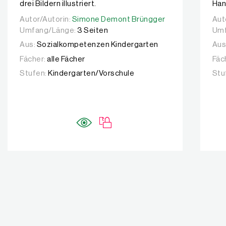
drei Bildern illustriert.
Han
Autor/Autorin:
Autor/Autorin:
Simone Demont Brüngger
Simone Demont Brüngger
Aut
Aut
Umfang/Länge:
3 Seiten
Umf
Aus:
Sozialkompetenzen Kindergarten
Aus
Fächer:
alle Fächer
Fäc
Stufen:
Kindergarten/Vorschule
Stu