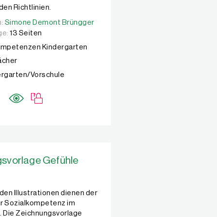
den Richtlinien.
n:
n:
Simone Demont Brüngger
Simone Demont Brüngger
ge:
13 Seiten
ompetenzen Kindergarten
Fächer
ergarten/Vorschule
svorlage Gefühle
den Illustrationen dienen der
r Sozialkompetenz im
. Die Zeichnungsvorlage