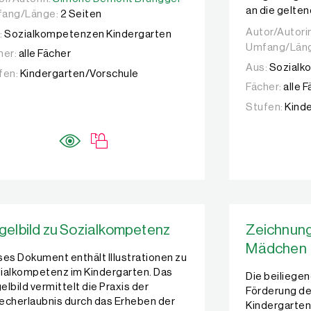
an die gelten
ang/Länge:
2 Seiten
Autor/Autori
Autor/Autori
:
Sozialkompetenzen Kindergarten
Umfang/Län
her:
alle Fächer
Aus:
Sozialk
fen:
Kindergarten/Vorschule
Fächer:
alle 
Stufen:
Kind
gelbild zu Sozialkompetenz
Zeichnung
Mädchen
ses Dokument enthält Illustrationen zu
ialkompetenz im Kindergarten. Das
Die beiliegen
elbild vermittelt die Praxis der
Förderung de
echerlaubnis durch das Erheben der
Kindergarten