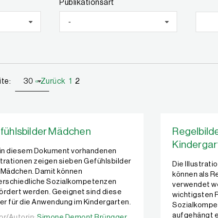
Publikationsart
-
ite:
30
« Zurück
1
2
fühlsbilder Mädchen
Regelbild
Kindergart
 in diesem Dokument vorhandenen
ustrationen zeigen sieben Gefühlsbilder
Die Illustra
 Mädchen. Damit können
können als R
erschiedliche Sozialkompetenzen
verwendet we
ördert werden. Geeignet sind diese
wichtigsten 
der für die Anwendung im Kindergarten.
Sozialkompet
aufgehängt er
or/Autorin:
or/Autorin:
Simone Demont Brüngger
Simone Demont Brüngger