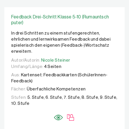
Feedback Drei-Schritt Klasse 5-10 (Rumauntsch
puter)
In drei Schritten zu einem stufengerechten,
ehrlichen und lernwirksamen Feedback und dabei
spielerisch den eigenen (Feedback-)Wortschatz
erweitern.
Autor/Autorin:
Autor/Autorin:
Nicole Steiner
Nicole Steiner
Umfang/Länge:
4 Seiten
Aus:
Kartenset: Feedbackkarten (SchülerInnen-
Feedback)
Fächer:
Überfachliche Kompetenzen
Stufen:
5. Stufe, 6. Stufe, 7. Stufe, 8. Stufe, 9. Stufe,
10. Stufe