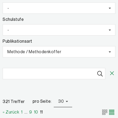
-
Schulstufe
-
Publikationsart
Methode / Methodenkoffer
pro Seite:
30
321 Treffer
« Zurück
1
…
9
10
11