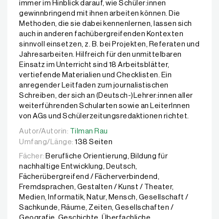
immer im Hinblick darauf, wie Schüler:innen
gewinnbringend mit ihnen arbeiten können. Die
Methoden, die sie dabei kennenlernen, lassen sich
auch in anderen fachübergreifenden Kontexten
sinnvoll einsetzen, z. B. bei Projekten, Referaten und
Jahresarbeiten. Hilfreich für den unmittelbaren
Einsatz im Unterricht sind 18 Arbeitsblätter,
vertiefende Materialien und Checklisten. Ein
anregender Leitfaden zum journalistischen
Schreiben, der sich an (Deutsch-)Lehrer:innen aller
weiterführenden Schularten sowie an LeiterInnen
von AGs und Schülerzeitungsredaktionen richtet.
Autor/Autorin:
Autor/Autorin:
Tilman Rau
Tilman Rau
Umfang/Länge:
138 Seiten
Fächer:
Berufliche Orientierung, Bildung für
nachhaltige Entwicklung, Deutsch,
Fächerübergreifend / Fächerverbindend,
Fremdsprachen, Gestalten / Kunst / Theater,
Medien, Informatik, Natur, Mensch, Gesellschaft /
Sachkunde, Räume, Zeiten, Gesellschaften /
Geografie, Geschichte, Überfachliche