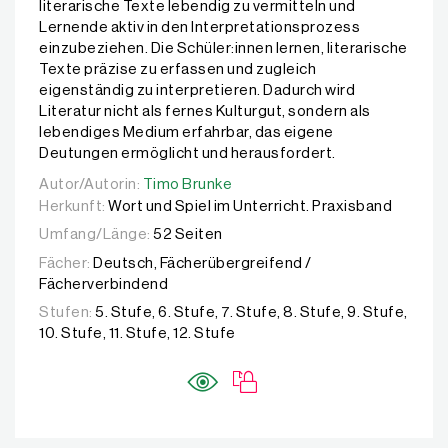
literarische Texte lebendig zu vermitteln und
Lernende aktiv in den Interpretationsprozess
einzubeziehen. Die Schüler:innen lernen, literarische
Texte präzise zu erfassen und zugleich
eigenständig zu interpretieren. Dadurch wird
Literatur nicht als fernes Kulturgut, sondern als
lebendiges Medium erfahrbar, das eigene
Deutungen ermöglicht und herausfordert.
Autor/Autorin:
Autor/Autorin:
Timo Brunke
Timo Brunke
Herkunft:
Wort und Spiel im Unterricht. Praxisband
Umfang/Länge:
52 Seiten
Fächer:
Deutsch, Fächerübergreifend /
Fächerverbindend
Stufen:
5. Stufe, 6. Stufe, 7. Stufe, 8. Stufe, 9. Stufe,
10. Stufe, 11. Stufe, 12. Stufe