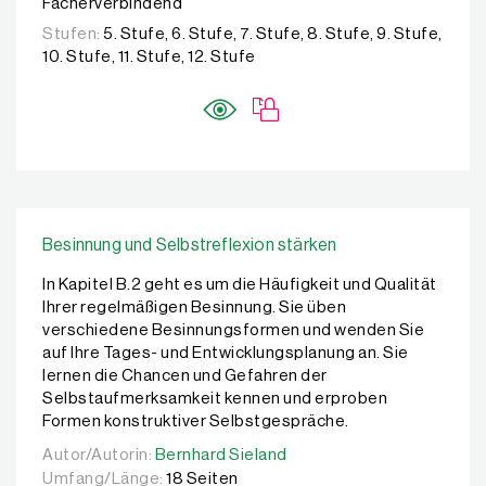
Fächerverbindend
Stufen:
5. Stufe, 6. Stufe, 7. Stufe, 8. Stufe, 9. Stufe,
10. Stufe, 11. Stufe, 12. Stufe
Besinnung und Selbstreflexion stärken
In Kapitel B.2 geht es um die Häufigkeit und Qualität
Ihrer regelmäßigen Besinnung. Sie üben
verschiedene Besinnungsformen und wenden Sie
auf Ihre Tages- und Entwicklungsplanung an. Sie
lernen die Chancen und Gefahren der
Selbstaufmerksamkeit kennen und erproben
Formen konstruktiver Selbstgespräche.
Autor/Autorin:
Autor/Autorin:
Bernhard Sieland
Bernhard Sieland
Umfang/Länge:
18 Seiten