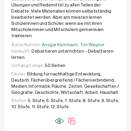
Übungen und Redemittel zu allen Teilen der
Debatte. Viele Materialien können selbstständig
bearbeitet werden. Aber am meisten lernen
Schülerinnen und Schüler, wenn sie mit ihren
Mitschülerinnen und Mitschülern gemeinsam
trainieren.
Autor/Autorin:
Autor/Autorin:
Ansgar Kemmann,
Ansgar Kemmann,
Tim Wagner
Tim Wagner
Herkunft:
Debattieren unterrichten – Debattieren
lernen
Umfang/Länge:
50 Seiten
Fächer:
Bildung für nachhaltige Entwicklung,
Deutsch, Fächerübergreifend / Fächerverbindend,
Medien, Informatik, Räume, Zeiten, Gesellschaften /
Geografie, Geschichte, Wirtschaft, Arbeit, Haushalt
Stufen:
5. Stufe, 6. Stufe, 7. Stufe, 8. Stufe, 9. Stufe,
10. Stufe, 11. Stufe, 12. Stufe