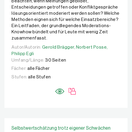
beachten, wenn Meinungen gebildet,
Entscheidungen getroffen oder Konfliktgespräche
lösungsorientiert moderiert werden sollen? Welche
Methoden eignen sich für welche Einsatzbereiche?
Ein Leitfaden, der grundlegendes Moderations-
Knowhow bündelt und für Leute mit wenig Zeit
zusammenfasst.
Autor/Autorin:
Autor/Autorin:
Gerold Brägger,
Gerold Brägger,
Norbert Posse,
Norbert Posse,
Philipp Egli
Philipp Egli
Umfang/Länge:
30 Seiten
Fächer:
alle Fächer
Stufen:
alle Stufen
Selbstwertschätzung trotz eigener Schwächen