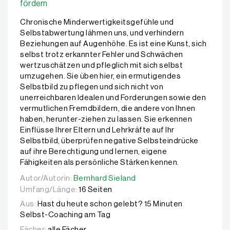
fördern
Chronische Minderwertigkeitsgefühle und
Selbstabwertung lähmen uns, und verhindern
Beziehungen auf Augenhöhe. Es ist eine Kunst, sich
selbst trotz erkannter Fehler und Schwächen
wertzuschätzen und pfleglich mit sich selbst
umzugehen. Sie üben hier, ein ermutigendes
Selbstbild zu pflegen und sich nicht von
unerreichbaren Idealen und Forderungen sowie den
vermutlichen Fremdbildern, die andere von Ihnen
haben, herunter-ziehen zu lassen. Sie erkennen
Einflüsse Ihrer Eltern und Lehrkräfte auf Ihr
Selbstbild, überprüfen negative Selbsteindrücke
auf ihre Berechtigung und lernen, eigene
Fähigkeiten als persönliche Stärken kennen.
Autor/Autorin:
Autor/Autorin:
Bernhard Sieland
Bernhard Sieland
Umfang/Länge:
16 Seiten
Aus:
Hast du heute schon gelebt? 15 Minuten
Selbst-Coaching am Tag
Fächer:
alle Fächer