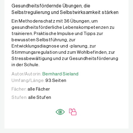
Gesundheitsfördernde Übungen, die
Selbstregulierung und Selbstwirksamkeit stärken
Ein Methodenschatz mit 36 Übungen, um
gesundheitsförderliche Lebenskompetenzen zu
trainieren. Praktische Impulse und Tipps zur
bewussten Selbstführung, zur
Entwicklungsdiagnose und -planung, zur
Stimmungsregulation und zum Wohlbefinden, zur
Stressbewältigung und zur Gesundheitsförderung
in der Schule.
Autor/Autorin:
Autor/Autorin:
Bernhard Sieland
Bernhard Sieland
Umfang/Länge:
93 Seiten
Fächer:
alle Fächer
Stufen:
alle Stufen