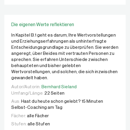
Die eigenen Werte reflektieren
In Kapitel B.1 geht es darum, Ihre Wertvorstellungen
und Erziehungserfahrungen als unhinterfragte
Entscheidungsgrundlage zu überprüfen. Sie werden
angeregt, über Beides mit vertrauten Personen zu
sprechen. Sie erfahren Unterschiede zwischen
behaupteten und bisher gelebten
Wertvorstellungen, und solchen, die sich inzwischen
gewandelt haben.
Autor/Autorin:
Autor/Autorin:
Bernhard Sieland
Bernhard Sieland
Umfang/Länge:
22 Seiten
Aus:
Hast du heute schon gelebt? 15 Minuten
Selbst-Coaching am Tag
Fächer:
alle Fächer
Stufen:
alle Stufen