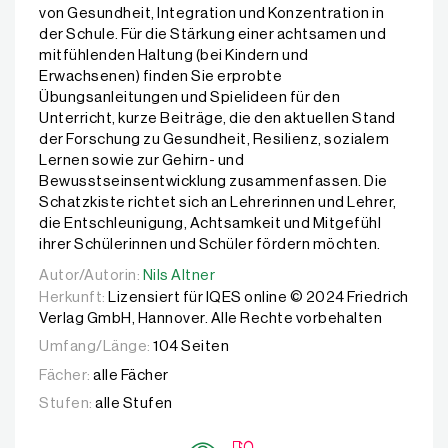
von Gesundheit, Integration und Konzentration in
der Schule. Für die Stärkung einer achtsamen und
mitfühlenden Haltung (bei Kindern und
Erwachsenen) finden Sie erprobte
Übungsanleitungen und Spielideen für den
Unterricht, kurze Beiträge, die den aktuellen Stand
der Forschung zu Gesundheit, Resilienz, sozialem
Lernen sowie zur Gehirn- und
Bewusstseinsentwicklung zusammenfassen. Die
Schatzkiste richtet sich an Lehrerinnen und Lehrer,
die Entschleunigung, Achtsamkeit und Mitgefühl
ihrer Schülerinnen und Schüler fördern möchten.
Autor/Autorin:
Autor/Autorin:
Nils Altner
Nils Altner
Herkunft:
Lizensiert für IQES online © 2024 Friedrich
Verlag GmbH, Hannover. Alle Rechte vorbehalten
Umfang/Länge:
104 Seiten
Fächer:
alle Fächer
Stufen:
alle Stufen