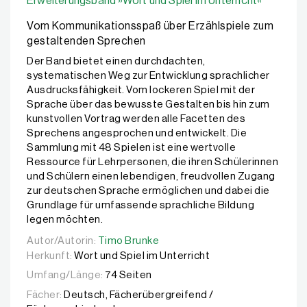
Erweiterungsband »Wort und Spiel im Unterricht«
Vom Kommunikationsspaß über Erzählspiele zum
gestaltenden Sprechen
Der Band bietet einen durchdachten,
systematischen Weg zur Entwicklung sprachlicher
Ausdrucksfähigkeit. Vom lockeren Spiel mit der
Sprache über das bewusste Gestalten bis hin zum
kunstvollen Vortrag werden alle Facetten des
Sprechens angesprochen und entwickelt. Die
Sammlung mit 48 Spielen ist eine wertvolle
Ressource für Lehrpersonen, die ihren Schülerinnen
und Schülern einen lebendigen, freudvollen Zugang
zur deutschen Sprache ermöglichen und dabei die
Grundlage für umfassende sprachliche Bildung
legen möchten.
Autor/Autorin:
Autor/Autorin:
Timo Brunke
Timo Brunke
Herkunft:
Wort und Spiel im Unterricht
Umfang/Länge:
74 Seiten
Fächer:
Deutsch, Fächerübergreifend /