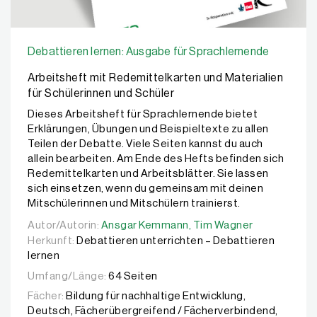
Debattieren lernen: Ausgabe für Sprachlernende
Arbeitsheft mit Redemittelkarten und Materialien
für Schülerinnen und Schüler
Dieses Arbeitsheft für Sprachlernende bietet
Erklärungen, Übungen und Beispieltexte zu allen
Teilen der Debatte. Viele Seiten kannst du auch
allein bearbeiten. Am Ende des Hefts befinden sich
Redemittelkarten und Arbeitsblätter. Sie lassen
sich einsetzen, wenn du gemeinsam mit deinen
Mitschülerinnen und Mitschülern trainierst.
Autor/Autorin:
Autor/Autorin:
Ansgar Kemmann,
Ansgar Kemmann,
Tim Wagner
Tim Wagner
Herkunft:
Debattieren unterrichten – Debattieren
lernen
Umfang/Länge:
64 Seiten
Fächer:
Bildung für nachhaltige Entwicklung,
Deutsch, Fächerübergreifend / Fächerverbindend,