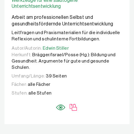
Werkzeuge für eine salutogene
Unterrichtsentwicklung
Arbeit am professionellen Selbst und
gesundheitsfördernde Unterrichtsentwicklung
Leitfragen und Praxismaterialien für die individuelle
Reflexion und schulinterne Fortbildungen.
Autor/Autorin:
Autor/Autorin:
Edwin Stiller
Edwin Stiller
Herkunft:
Brägger/Israel/Posse (Hg.): Bildung und
Gesundheit. Argumente für gute und gesunde
Schulen.
Umfang/Länge:
39 Seiten
Fächer:
alle Fächer
Stufen:
alle Stufen