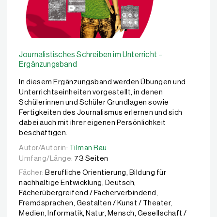
Journalistisches Schreiben im Unterricht –
Ergänzungsband
In diesem Ergänzungsband werden Übungen und
Unterrichtseinheiten vorgestellt, in denen
Schülerinnen und Schüler Grundlagen sowie
Fertigkeiten des Journalismus erlernen und sich
dabei auch mit ihrer eigenen Persönlichkeit
beschäftigen.
Autor/Autorin:
Autor/Autorin:
Tilman Rau
Tilman Rau
Umfang/Länge:
73 Seiten
Fächer:
Berufliche Orientierung, Bildung für
nachhaltige Entwicklung, Deutsch,
Fächerübergreifend / Fächerverbindend,
Fremdsprachen, Gestalten / Kunst / Theater,
Medien, Informatik, Natur, Mensch, Gesellschaft /