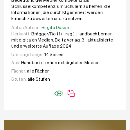
Bedeutung der Medienkompetenz als
Schlüsselkompetenz, um Schülern zu helfen, die
Informationen, die durch KI generiert werden,
kritisch zu bewerten und zu nutzen.
Autor/Autorin:
Autor/Autorin:
Birgita Dusse
Birgita Dusse
Herkunft:
Brägger/Rolff (Hrsg.): Handbuch Lernen
mit digitalen Medien. Beltz Verlag. 3., aktualisierte
und erweiterte Auflage 2024
Umfang/Länge:
14 Seiten
Aus:
Handbuch Lernen mit digitalen Medien
Fächer:
alle Fächer
Stufen:
alle Stufen