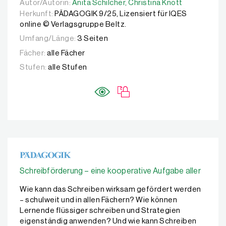
Autor/Autorin:
Autor/Autorin:
Anita Schilcher,
Anita Schilcher,
Christina Knott
Christina Knott
Herkunft:
PÄDAGOGIK 9/25, Lizensiert für IQES
online © Verlagsgruppe Beltz.
Umfang/Länge:
3 Seiten
Fächer:
alle Fächer
Stufen:
alle Stufen
Schreibförderung – eine kooperative Aufgabe aller
Wie kann das Schreiben wirksam gefördert werden
– schulweit und in allen Fächern? Wie können
Lernende flüssiger schreiben und Strategien
eigenständig anwenden? Und wie kann Schreiben