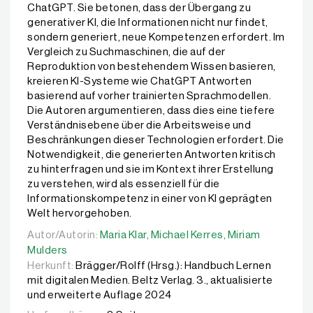
ChatGPT. Sie betonen, dass der Übergang zu
generativer KI, die Informationen nicht nur findet,
sondern generiert, neue Kompetenzen erfordert. Im
Vergleich zu Suchmaschinen, die auf der
Reproduktion von bestehendem Wissen basieren,
kreieren KI-Systeme wie ChatGPT Antworten
basierend auf vorher trainierten Sprachmodellen.
Die Autoren argumentieren, dass dies eine tiefere
Verständnisebene über die Arbeitsweise und
Beschränkungen dieser Technologien erfordert. Die
Notwendigkeit, die generierten Antworten kritisch
zu hinterfragen und sie im Kontext ihrer Erstellung
zu verstehen, wird als essenziell für die
Informationskompetenz in einer von KI geprägten
Welt hervorgehoben.
Autor/Autorin:
Autor/Autorin:
Maria Klar,
Maria Klar,
Michael Kerres,
Michael Kerres,
Miriam Mulders
Miriam
Mulders
Herkunft:
Brägger/Rolff (Hrsg.): Handbuch Lernen
mit digitalen Medien. Beltz Verlag. 3., aktualisierte
und erweiterte Auflage 2024