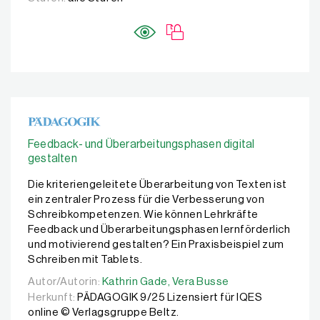
Feedback- und Überarbeitungsphasen digital
gestalten
Die kriteriengeleitete Überarbeitung von Texten ist
ein zentraler Prozess für die Verbesserung von
Schreibkompetenzen. Wie können Lehrkräfte
Feedback und Überarbeitungsphasen lernförderlich
und motivierend gestalten? Ein Praxisbeispiel zum
Schreiben mit Tablets.
Autor/Autorin:
Autor/Autorin:
Kathrin Gade,
Kathrin Gade,
Vera Busse
Vera Busse
Herkunft:
PÄDAGOGIK 9/25 Lizensiert für IQES
online © Verlagsgruppe Beltz.