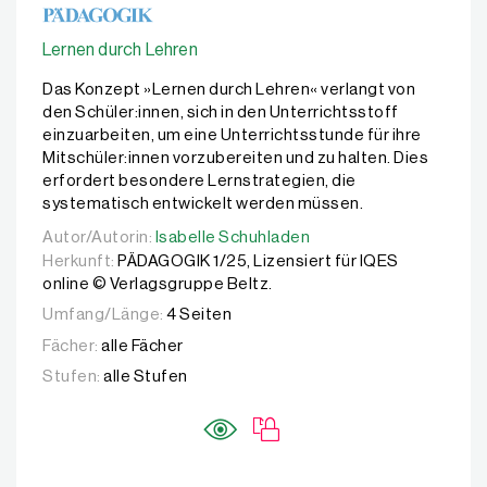
Lernen durch Lehren
Das Konzept »Lernen durch Lehren« verlangt von
den Schüler:innen, sich in den Unterrichtsstoff
einzuarbeiten, um eine Unterrichtsstunde für ihre
Mitschüler:innen vorzubereiten und zu halten. Dies
erfordert besondere Lernstrategien, die
systematisch entwickelt werden müssen.
Autor/Autorin:
Autor/Autorin:
Isabelle Schuhladen
Isabelle Schuhladen
Herkunft:
PÄDAGOGIK 1/25, Lizensiert für IQES
online © Verlagsgruppe Beltz.
Umfang/Länge:
4 Seiten
Fächer:
alle Fächer
Stufen:
alle Stufen