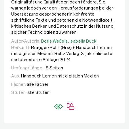
Originalität und Qualität der Ideen fördere. Sie
warnen jedoch vor den Herausforderungen bei der
Übersetzung gesprochener in kohärente
schriftliche Texte und betonen die Notwendigkeit,
kritisches Denken und Datenschutz in der Nutzung
solcher Technologien zu wahren.
Autor/Autorin:
Autor/Autorin:
Doris Weßels,
Doris Weßels,
Isabella Buck
Isabella Buck
Herkunft:
Brägger/Rolff (Hrsg.): Handbuch Lernen
mit digitalen Medien. Beltz Verlag. 3., aktualisierte
und erweiterte Auflage 2024
Umfang/Länge:
18 Seiten
Aus:
Handbuch Lernen mit digitalen Medien
Fächer:
alle Fächer
Stufen:
alle Stufen