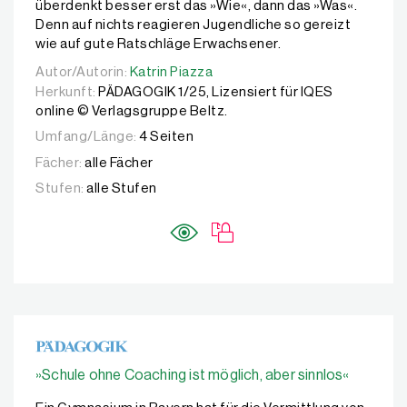
überdenkt besser erst das »Wie«, dann das »Was«.
Denn auf nichts reagieren Jugendliche so gereizt
wie auf gute Ratschläge Erwachsener.
Autor/Autorin:
Autor/Autorin:
Katrin Piazza
Katrin Piazza
Herkunft:
PÄDAGOGIK 1/25, Lizensiert für IQES
online © Verlagsgruppe Beltz.
Umfang/Länge:
4 Seiten
Fächer:
alle Fächer
Stufen:
alle Stufen
»Schule ohne Coaching ist möglich, aber sinnlos«