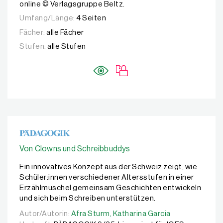
online © Verlagsgruppe Beltz.
Umfang/Länge:
4 Seiten
Fächer:
alle Fächer
Stufen:
alle Stufen
Von Clowns und Schreibbuddys
Ein innovatives Konzept aus der Schweiz zeigt, wie
Schüler:innen verschiedener Altersstufen in einer
Erzählmuschel gemeinsam Geschichten entwickeln
und sich beim Schreiben unterstützen.
Autor/Autorin:
Autor/Autorin:
Afra Sturm,
Afra Sturm,
Katharina Garcia
Katharina Garcia