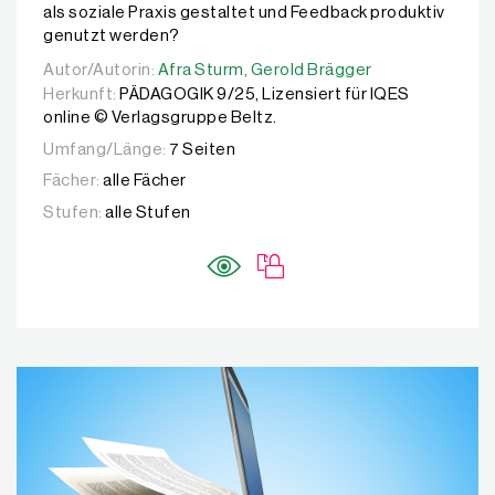
als soziale Praxis gestaltet und Feedback produktiv
genutzt werden?
Autor/Autorin:
Autor/Autorin:
Afra Sturm,
Afra Sturm,
Gerold Brägger
Gerold Brägger
Herkunft:
PÄDAGOGIK 9/25, Lizensiert für IQES
online © Verlagsgruppe Beltz.
Umfang/Länge:
7 Seiten
Fächer:
alle Fächer
Stufen:
alle Stufen