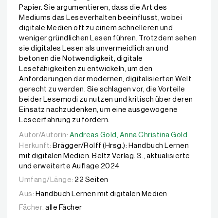
Papier. Sie argumentieren, dass die Art des
Mediums das Leseverhalten beeinflusst, wobei
digitale Medien oft zu einem schnelleren und
weniger gründlichen Lesen führen. Trotzdem sehen
sie digitales Lesen als unvermeidlich an und
betonen die Notwendigkeit, digitale
Lesefähigkeiten zu entwickeln, um den
Anforderungen der modernen, digitalisierten Welt
gerecht zu werden. Sie schlagen vor, die Vorteile
beider Lesemodi zu nutzen und kritisch über deren
Einsatz nachzudenken, um eine ausgewogene
Leseerfahrung zu fördern.
Autor/Autorin:
Autor/Autorin:
Andreas Gold,
Andreas Gold,
Anna Christina Gold
Anna Christina Gold
Herkunft:
Brägger/Rolff (Hrsg.): Handbuch Lernen
mit digitalen Medien. Beltz Verlag. 3., aktualisierte
und erweiterte Auflage 2024
Umfang/Länge:
22 Seiten
Aus:
Handbuch Lernen mit digitalen Medien
Fächer:
alle Fächer