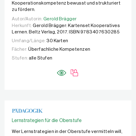
Kooperationskompetenz bewusst und strukturiert
zu fördern.
Autor/Autorin:
Autor/Autorin:
Gerold Brägger
Gerold Brägger
Herkunft:
Gerold Brägger: Kartenset Kooperatives
Lernen. Beltz Verlag, 2017. ISBN 9783407630285
Umfang/Länge:
30 Karten
Fächer:
Überfachliche Kompetenzen
Stufen:
alle Stufen
Lernstrategien für die Oberstufe
Wer Lernstrategien in der Oberstufe vermitteln will,