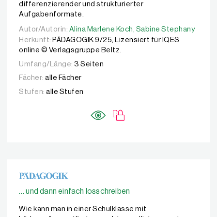
differenzierender und strukturierter
Aufgabenformate.
Autor/Autorin:
Autor/Autorin:
Alina Marlene Koch,
Alina Marlene Koch,
Sabine Stephany
Sabine Stephany
Herkunft:
PÄDAGOGIK 9/25, Lizensiert für IQES
online © Verlagsgruppe Beltz.
Umfang/Länge:
3 Seiten
Fächer:
alle Fächer
Stufen:
alle Stufen
… und dann einfach losschreiben
Wie kann man in einer Schulklasse mit