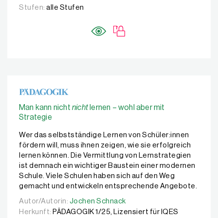
Stufen:
alle Stufen
Man kann nicht
nicht
lernen – wohl aber mit
Strategie
Wer das selbstständige Lernen von Schüler:innen
fördern will, muss ihnen zeigen, wie sie erfolgreich
lernen können. Die Vermittlung von Lernstrategien
ist demnach ein wichtiger Baustein einer modernen
Schule. Viele Schulen haben sich auf den Weg
gemacht und entwickeln entsprechende Angebote.
Autor/Autorin:
Autor/Autorin:
Jochen Schnack
Jochen Schnack
Herkunft:
PÄDAGOGIK 1/25, Lizensiert für IQES