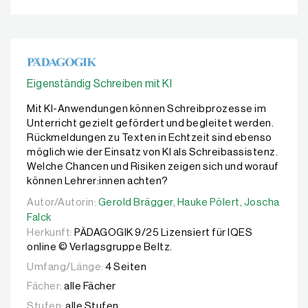
Eigenständig Schreiben mit KI
Mit KI-Anwendungen können Schreibprozesse im
Unterricht gezielt gefördert und begleitet werden.
Rückmeldungen zu Texten in Echtzeit sind ebenso
möglich wie der Einsatz von KI als Schreibassistenz.
Welche Chancen und Risiken zeigen sich und worauf
können Lehrer:innen achten?
Autor/Autorin:
Autor/Autorin:
Gerold Brägger,
Gerold Brägger,
Hauke Pölert,
Hauke Pölert,
Joscha Falck
Joscha
Falck
Herkunft:
PÄDAGOGIK 9/25 Lizensiert für IQES
online © Verlagsgruppe Beltz.
Umfang/Länge:
4 Seiten
Fächer:
alle Fächer
Stufen:
alle Stufen