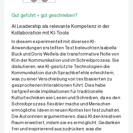
Gut geführt = gut geschrieben?
AI Leadership als relevante Kompetenz in der
Kollaboration mit KI-Tools
In diesem experimentell mit diversen KI-
Anwendungen erstellten Text beleuchten Isabella
Buck und Doris Weßels die transformative Rolle von
KI in der Kommunikation und im Schreibprozess. Sie
diskutieren, wie KI-gestützte Technologien die
Kommunikation durch Sprachbefehle erleichtern,
was zu einer Verschiebung von textbasierten zu
gesprochenen Interaktionen führt. Dies habe
tiefgreifende Implikationen für traditionelle
Kulturtechniken wie Lesen und Schreiben, da es den
Schreibprozess flexibler mache und Menschen
ermögliche, Ideen in neuen Kontexten festzuhalten.
Die Autorinnen argumentieren, dass KI den kreativen
Raum erweitert, indem sie es ermöglicht, Gedanken
frei und inspirierend auszudrücken, was die