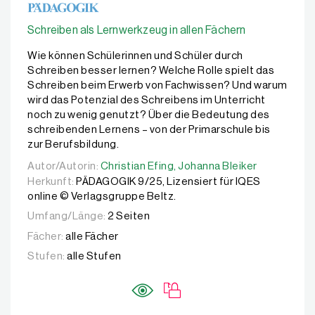
Schreiben als Lernwerkzeug in allen Fächern
Wie können Schülerinnen und Schüler durch
Schreiben besser lernen? Welche Rolle spielt das
Schreiben beim Erwerb von Fachwissen? Und warum
wird das Potenzial des Schreibens im Unterricht
noch zu wenig genutzt? Über die Bedeutung des
schreibenden Lernens – von der Primarschule bis
zur Berufsbildung.
Autor/Autorin:
Autor/Autorin:
Christian Efing,
Christian Efing,
Johanna Bleiker
Johanna Bleiker
Herkunft:
PÄDAGOGIK 9/25, Lizensiert für IQES
online © Verlagsgruppe Beltz.
Umfang/Länge:
2 Seiten
Fächer:
alle Fächer
Stufen:
alle Stufen