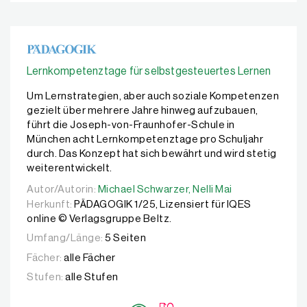
Lernkompetenztage für selbstgesteuertes Lernen
Um Lernstrategien, aber auch soziale Kompetenzen
gezielt über mehrere Jahre hinweg aufzubauen,
führt die Joseph-von-Fraunhofer-Schule in
München acht Lernkompetenztage pro Schuljahr
durch. Das Konzept hat sich bewährt und wird stetig
weiterentwickelt.
Autor/Autorin:
Autor/Autorin:
Michael Schwarzer,
Michael Schwarzer,
Nelli Mai
Nelli Mai
Herkunft:
PÄDAGOGIK 1/25, Lizensiert für IQES
online © Verlagsgruppe Beltz.
Umfang/Länge:
5 Seiten
Fächer:
alle Fächer
Stufen:
alle Stufen