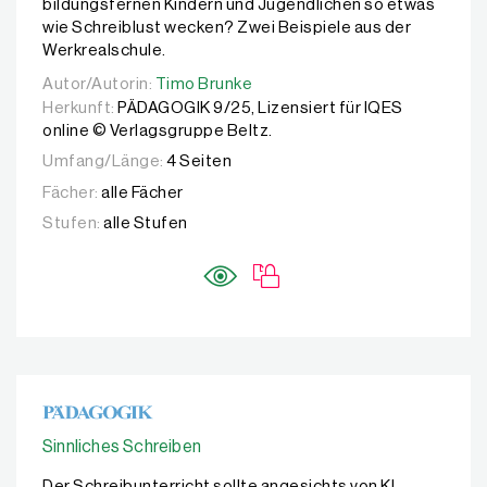
bildungsfernen Kindern und Jugendlichen so etwas
wie Schreiblust wecken? Zwei Beispiele aus der
Werkrealschule.
Autor/Autorin:
Autor/Autorin:
Timo Brunke
Timo Brunke
Herkunft:
PÄDAGOGIK 9/25, Lizensiert für IQES
online © Verlagsgruppe Beltz.
Umfang/Länge:
4 Seiten
Fächer:
alle Fächer
Stufen:
alle Stufen
Sinnliches Schreiben
Der Schreibunterricht sollte angesichts von KI