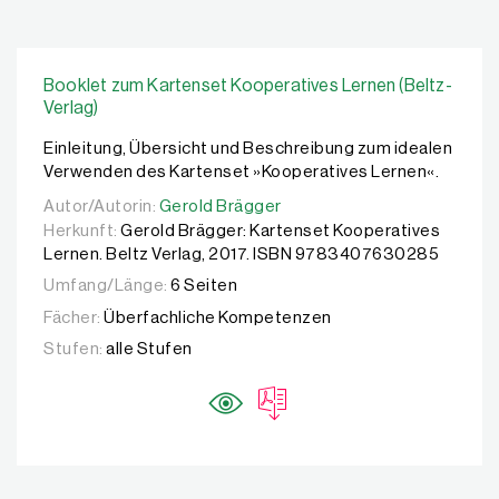
Booklet zum Kartenset Kooperatives Lernen (Beltz-
Verlag)
Einleitung, Übersicht und Beschreibung zum idealen
Verwenden des Kartenset »Kooperatives Lernen«.
Autor/Autorin:
Autor/Autorin:
Gerold Brägger
Gerold Brägger
Herkunft:
Gerold Brägger: Kartenset Kooperatives
Lernen. Beltz Verlag, 2017. ISBN 9783407630285
Umfang/Länge:
6 Seiten
Fächer:
Überfachliche Kompetenzen
Stufen:
alle Stufen