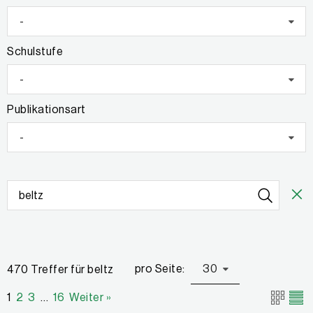
-
Schulstufe
-
Publikationsart
-
pro Seite:
30
470 Treffer für beltz
1
2
3
…
16
Weiter »