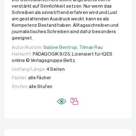
verstärkt auf Sinnlichkeit setzen. Nur wenn das
Schreiben als sinnstiftend erfahren wird und Lust
am gestaltenden Ausdruck weckt, kann es als
Kompetenz Bestand haben. Alltagsschreiben und
journalistisches Schreiben sind dafür besonders
geeignet.
Autor/Autorin:
Autor/Autorin:
Sabine Bentrop,
Sabine Bentrop,
Tilman Rau
Tilman Rau
Herkunft:
PÄDAGOGIK 9/25, Lizensiert für IQES
online © Verlagsgruppe Beltz.
Umfang/Länge:
4 Seiten
Fächer:
alle Fächer
Stufen:
alle Stufen