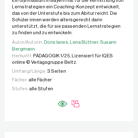
Ein Gymnasium in Bayern hat für die Vermittlung von
Lernstrategien ein Coaching-Konzept entwickelt,
das von der Unterstufe bis zum Abitur reicht. Die
Schüler:innen werden altersgerecht darin
unterstützt, die für sie passenden Lernstrategien
zu finden und zu entwickeln.
Autor/Autorin:
Autor/Autorin:
Doris Ianes,
Doris Ianes,
Lena Büttner,
Lena Büttner,
Susann Bergman
Susann
Bergmann
Herkunft:
PÄDAGOGIK 1/25, Lizensiert für IQES
online © Verlagsgruppe Beltz.
Umfang/Länge:
3 Seiten
Fächer:
alle Fächer
Stufen:
alle Stufen