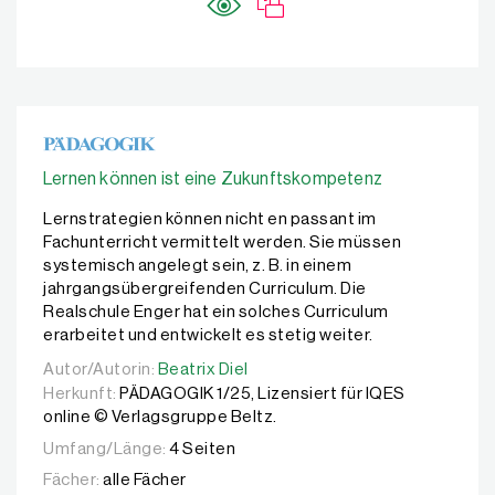
Lernen können ist eine Zukunftskompetenz
Lernstrategien können nicht en passant im
Fachunterricht vermittelt werden. Sie müssen
systemisch angelegt sein, z. B. in einem
jahrgangsübergreifenden Curriculum. Die
Realschule Enger hat ein solches Curriculum
erarbeitet und entwickelt es stetig weiter.
Autor/Autorin:
Autor/Autorin:
Beatrix Diel
Beatrix Diel
Herkunft:
PÄDAGOGIK 1/25, Lizensiert für IQES
online © Verlagsgruppe Beltz.
Umfang/Länge:
4 Seiten
Fächer:
alle Fächer