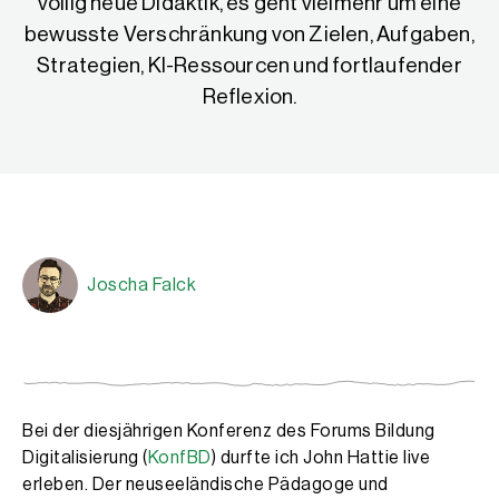
völlig neue Didaktik, es geht vielmehr um eine
bewusste Verschränkung von Zielen, Aufgaben,
Strategien, KI-Ressourcen und fortlaufender
Reflexion.
Joscha Falck
Joscha Falck
Joscha Falck ist Mittelschullehrer an der Mittelsc
Bei der diesjährigen Konferenz des Forums Bildung
Digitalisierung (
KonfBD
) durfte ich John Hattie live
erleben. Der neuseeländische Pädagoge und