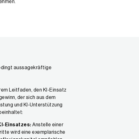
nehmen.
edingt aussagekräftige
rem Leitfaden, den KI-Einsatz
sgewinn, der sich aus dem
stung und KI-Unterstützung
beinhaltet:
I-Einsatzes:
Anstelle einer
ritte wird eine exemplarische