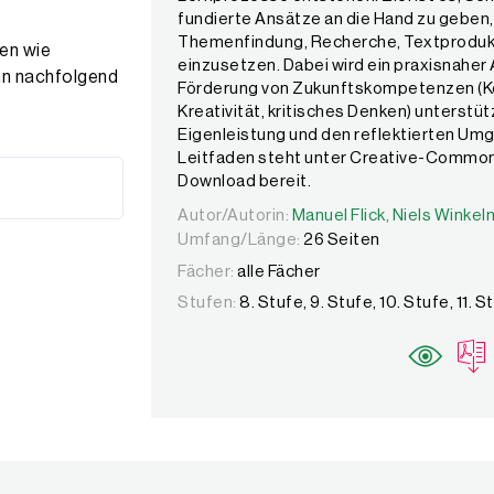
fundierte Ansätze an die Hand zu geben, 
Themenfindung, Recherche, Textprodukti
ten wie
einzusetzen. Dabei wird ein praxisnaher 
nn nachfolgend
Förderung von Zukunftskompetenzen (Ko
Kreativität, kritisches Denken) unterstüt
Eigenleistung und den reflektierten Umg
Leitfaden steht unter Creative-Commo
Download bereit.
Autor/Autorin:
Autor/Autorin:
Manuel Flick,
Manuel Flick,
Niels Winkel
Niels Winkel
Umfang/Länge:
26 Seiten
Fächer:
alle Fächer
Stufen:
8. Stufe, 9. Stufe, 10. Stufe, 11. S