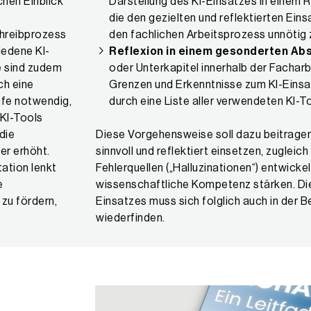
chen Einblick
Darstellung des KI-Einsatzes in einem 
die den gezielten und reflektierten Eins
hreibprozess
den fachlichen Arbeitsprozess unnötig 
iedene KI-
Reflexion in einem gesonderten Abs
e sind zudem
oder Unterkapitel innerhalb der Facharb
ch eine
Grenzen und Erkenntnisse zum KI-Einsa
fe notwendig,
durch eine Liste aller verwendeten KI-T
 KI-Tools
die
Diese Vorgehensweise soll dazu beitragen
er erhöht.
sinnvoll und reflektiert einsetzen, zugleic
ation lenkt
Fehlerquellen („Halluzinationen“) entwickel
e
wissenschaftliche Kompetenz stärken. Die 
zu fördern,
Einsatzes muss sich folglich auch in der 
wiederfinden.