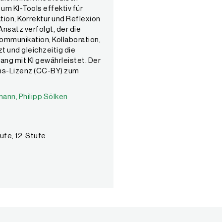
um KI-Tools effektiv für
on, Korrektur und Reflexion
Ansatz verfolgt, der die
mmunikation, Kollaboration,
zt und gleichzeitig die
ang mit KI gewährleistet. Der
ns-Lizenz (CC-BY) zum
mann,
mann,
Philipp Sölken
Philipp Sölken
tufe, 12. Stufe