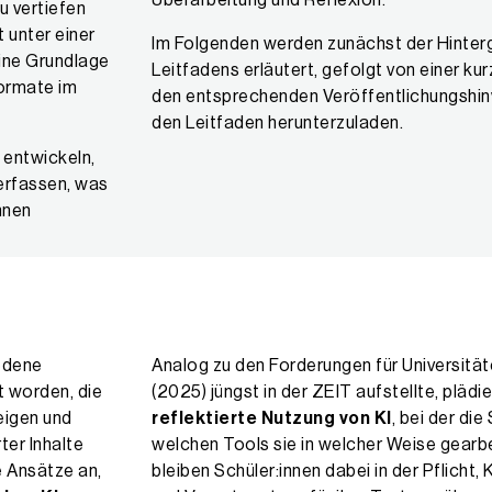
Überarbeitung und Reflexion.
u vertiefen
 unter einer
Im Folgenden werden zunächst der Hinterg
ine Grundlage
Leitfadens erläutert, gefolgt von einer ku
formate im
den entsprechenden Veröffentlichungshin
den Leitfaden herunterzuladen.
 entwickeln,
verfassen, was
nnen
edene
Analog zu den Forderungen für Universitäte
t worden, die
(2025) jüngst in der ZEIT aufstellte, plädie
eigen und
reflektierte Nutzung von KI
, bei der die
er Inhalte
welchen Tools sie in welcher Weise gearbe
e Ansätze an,
bleiben Schüler:innen dabei in der Pflicht, 