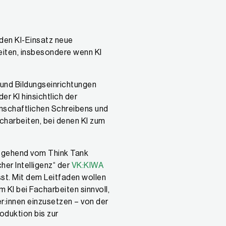
 den KI-Einsatz neue
eiten, insbesondere wenn KI
 und Bildungseinrichtungen
er KI hinsichtlich der
nschaftlichen Schreibens und
acharbeiten, bei denen KI zum
usgehend vom Think Tank
her Intelligenz“ der
VK:KIWA
sst. Mit dem Leitfaden wollen
m KI bei Facharbeiten sinnvoll,
er:innen einzusetzen – von der
duktion bis zur