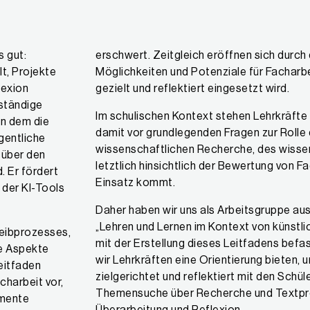
s gut:
erschwert. Zeitgleich eröffnen sich durch
t, Projekte
Möglichkeiten und Potenziale für Facharb
lexion
gezielt und reflektiert eingesetzt wird.
nständige
Im schulischen Kontext stehen Lehrkräfte
in dem die
damit vor grundlegenden Fragen zur Rolle d
igentliche
wissenschaftlichen Recherche, des wisse
 über den
letztlich hinsichtlich der Bewertung von F
. Er fördert
Einsatz kommt.
 der KI-Tools
Daher haben wir uns als Arbeitsgruppe a
„Lehren und Lernen im Kontext von künstlic
reibprozesses,
mit der Erstellung dieses Leitfadens befa
he Aspekte
wir Lehrkräften eine Orientierung bieten, u
eitfaden
zielgerichtet und reflektiert mit den Schül
charbeit vor,
Themensuche über Recherche und Textpro
emente