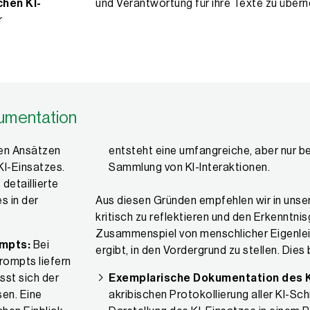
chen KI-
und Verantwortung für ihre Texte zu über
r
kumentation
den Ansätzen
entsteht eine umfangreiche, aber nur b
KI-Einsatzes.
Sammlung von KI-Interaktionen.
detaillierte
s in der
Aus diesen Gründen empfehlen wir in unse
kritisch zu reflektieren und den Erkenntni
Zusammenspiel von menschlicher Eigenlei
ompts:
Bei
ergibt, in den Vordergrund zu stellen. Dies 
rompts liefern
sst sich der
Exemplarische Dokumentation des K
sen. Eine
akribischen Protokollierung aller KI-Sch