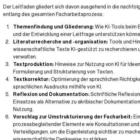
Der Leitfaden gliedert sich davon ausgehend in die nachfol
entlang des gesamten Facharbeitsprozess:
Themenfindung und Gliederung:
Wie KI-Tools beim 
und der Entwicklung einer Leitfrage unterstützen könne
Literaturrecherche und -organisation:
Tools und Hi
wissenschaftliche Texte KI-gestützt zu recherchieren 
verwalten.
Textproduktion:
Hinweise zur Nutzung von KI für Ideen
Formulierung und Strukturierung von Texten.
Textkorrektur:
Optimierung der sprachlichen Richtigke
sprachlichen Ausdrucks mithilfe von KI.
Reflexion und Dokumentation:
Schriftliche Reflexion
Einsatzes als Alternative zu akribischer Dokumentation
Nutzung.
Vorschlag zur Umstrukturierung der Facharbeit:
Ein
prozessbegleitender Elemente wie Konsultationen und
Verteidigungen, um die Eigenleistung sichtbar zu mache
wissenschaftliche Denkweise zu stärken.