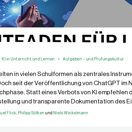
KI in Unterricht und Lernen
>
Aufgaben – und Prüfungskultur
lten in vielen Schulformen als zentrales Instrum
. Doch seit der Veröffentlichung von ChatGPT i
uch­phase. Statt eines Verbots von KI empfehlen 
tellung und transparente Dokumentation des Ei
el Flick
,
Philipp Sölken
und
Niels Winkelmann
chwerpunktmäßig der Integration von Künstlicher Intelligenz (KI) im
n. Als stellvertretender Leiter des Digital-Pädagogischen Teams an 
ortbildner, Referent und Blogger hat er neben dem Lernen unter den