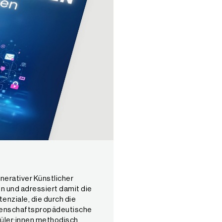
nerativer Künstlicher
ten und adressiert damit die
nziale, die durch die
ssenschaftspropädeutische
hüler:innen methodisch