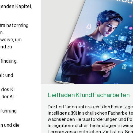
genden Kapitel,
Brainstorming
n.
nweise, um
und zu
findung,
it und
 des KI-
Leitfaden KI und Facharbeiten
 der KI-
Der Leitfaden untersucht den Einsatz ge
führung
Intelligenz (KI) in schulischen Facharbei
wachsenden Herausforderungen und Pote
n und die
Integration solcher Technologien in wi
Lernprozesse entstehen. Ziel ist es, Sc