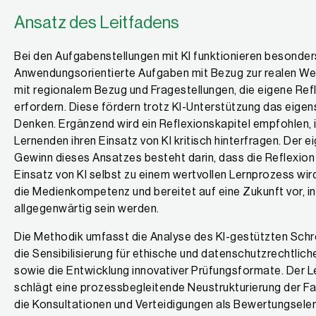
Ansatz des Leitfadens
Bei den Aufgabenstellungen mit KI funktionieren besonder
Anwendungsorientierte Aufgaben mit Bezug zur realen Wel
mit regionalem Bezug und Fragestellungen, die eigene Ref
erfordern. Diese fördern trotz KI-Unterstützung das eige
Denken. Ergänzend wird ein Reflexionskapitel empfohlen, 
Lernenden ihren Einsatz von KI kritisch hinterfragen. Der e
Gewinn dieses Ansatzes besteht darin, dass die Reflexion
Einsatz von KI selbst zu einem wertvollen Lernprozess wird
die Medienkompetenz und bereitet auf eine Zukunft vor, in
allgegenwärtig sein werden.
Die Methodik umfasst die Analyse des KI-gestützten Sch
die Sensibilisierung für ethische und datenschutzrechtlic
sowie die Entwicklung innovativer Prüfungsformate. Der L
schlägt eine prozessbegleitende Neustrukturierung der Fa
die Konsultationen und Verteidigungen als Bewertungsel