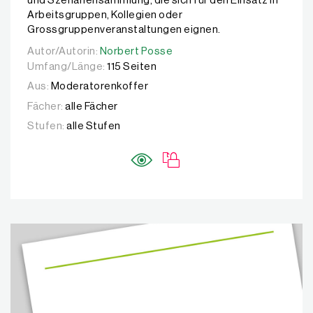
und Szenariensammlung, die sich für den Einsatz in
Arbeitsgruppen, Kollegien oder
Grossgruppenveranstaltungen eignen.
Autor/Autorin:
Autor/Autorin:
Norbert Posse
Norbert Posse
Umfang/Länge:
115 Seiten
Aus:
Moderatorenkoffer
Fächer:
alle Fächer
Stufen:
alle Stufen