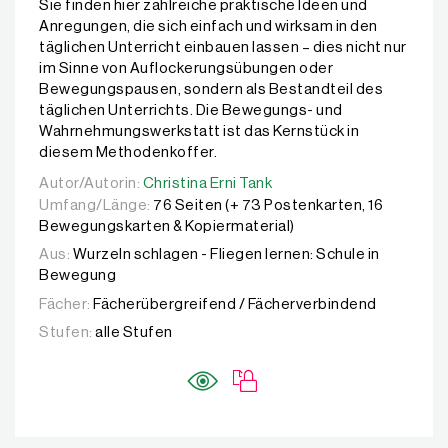
Sie finden hier zahlreiche praktische Ideen und
Anregungen, die sich einfach und wirksam in den
täglichen Unterricht einbauen lassen – dies nicht nur
im Sinne von Auflockerungsübungen oder
Bewegungspausen, sondern als Bestandteil des
täglichen Unterrichts. Die Bewegungs- und
Wahrnehmungswerkstatt ist das Kernstück in
diesem Methodenkoffer.
Autor/Autorin:
Autor/Autorin:
Christina Erni Tank
Christina Erni Tank
Umfang/Länge:
76 Seiten (+ 73 Postenkarten, 16
Bewegungskarten & Kopiermaterial)
Aus:
Wurzeln schlagen - Fliegen lernen: Schule in
Bewegung
Fächer:
Fächerübergreifend / Fächerverbindend
Stufen:
alle Stufen