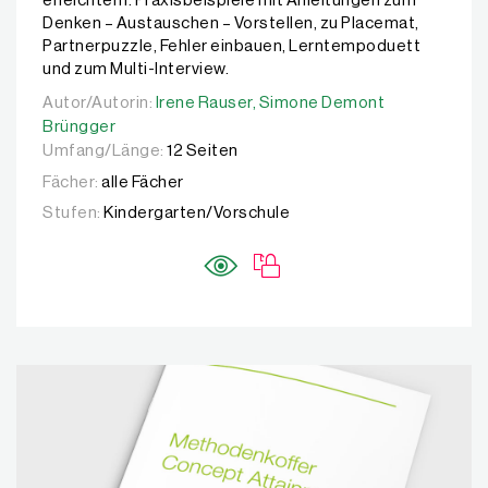
erleichtern. Praxisbeispiele mit Anleitungen zum
Denken – Austauschen – Vorstellen, zu Placemat,
Partnerpuzzle, Fehler einbauen, Lerntempoduett
und zum Multi-Interview.
Autor/Autorin:
Autor/Autorin:
Irene Rauser,
Irene Rauser,
Simone Demont Brüngger
Simone Demont
Brüngger
Umfang/Länge:
12 Seiten
Fächer:
alle Fächer
Stufen:
Kindergarten/Vorschule