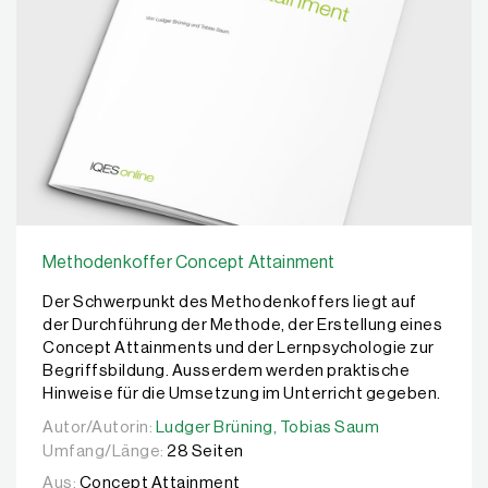
Methodenkoffer Concept Attainment
Der Schwerpunkt des Methodenkoffers liegt auf
der Durchführung der Methode, der Erstellung eines
Concept Attainments und der Lernpsychologie zur
Begriffsbildung. Ausserdem werden praktische
Hinweise für die Umsetzung im Unterricht gegeben.
Autor/Autorin:
Autor/Autorin:
Ludger Brüning,
Ludger Brüning,
Tobias Saum
Tobias Saum
Umfang/Länge:
28 Seiten
Aus:
Concept Attainment