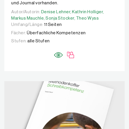
und Journal vorhanden.
Autor/Autorin:
Autor/Autorin:
Denise Lehner,
Denise Lehner,
Kathrin Holliger,
Kathrin Holliger,
Markus Mau
Markus Mauchle,
Sonja Stocker,
Theo Wyss
Umfang/Länge:
11 Seiten
Fächer:
Überfachliche Kompetenzen
Stufen:
alle Stufen