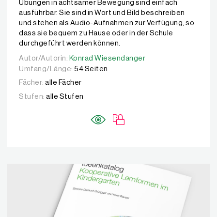
Übungen in achtsamer Bewegung sind einfach
ausführbar. Sie sind in Wort und Bild beschreiben
und stehen als Audio-Aufnahmen zur Verfügung, so
dass sie bequem zu Hause oder in der Schule
durchgeführt werden können.
Autor/Autorin:
Autor/Autorin:
Konrad Wiesendanger
Konrad Wiesendanger
Umfang/Länge:
54 Seiten
Fächer:
alle Fächer
Stufen:
alle Stufen