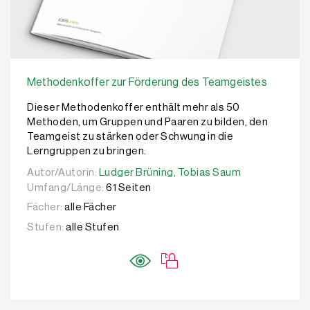
Methodenkoffer zur Förderung des Teamgeistes
Dieser Methodenkoffer enthält mehr als 50
Methoden, um Gruppen und Paaren zu bilden, den
Teamgeist zu stärken oder Schwung in die
Lerngruppen zu bringen.
Autor/Autorin:
Autor/Autorin:
Ludger Brüning,
Ludger Brüning,
Tobias Saum
Tobias Saum
Umfang/Länge:
61 Seiten
Fächer:
alle Fächer
Stufen:
alle Stufen