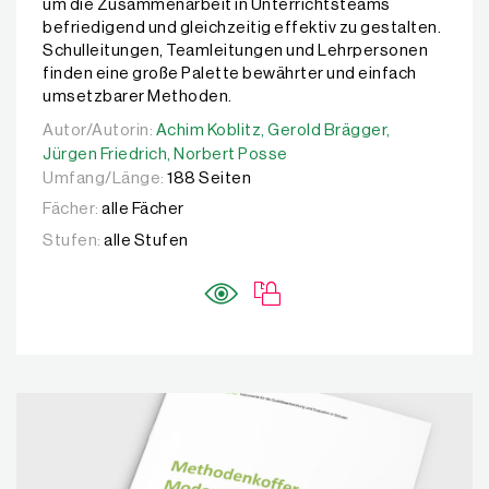
um die Zusammenarbeit in Unterrichtsteams
befriedigend und gleichzeitig effektiv zu gestalten.
Schulleitungen, Teamleitungen und Lehrpersonen
finden eine große Palette bewährter und einfach
umsetzbarer Methoden.
Autor/Autorin:
Autor/Autorin:
Achim Koblitz,
Achim Koblitz,
Gerold Brägger,
Gerold Brägger,
Jürgen Fried
Jürgen Friedrich,
Norbert Posse
Umfang/Länge:
188 Seiten
Fächer:
alle Fächer
Stufen:
alle Stufen