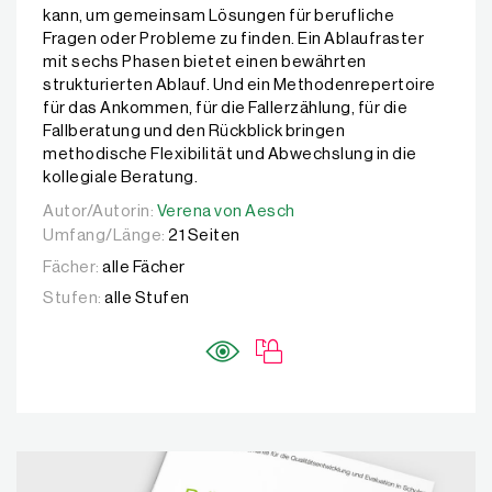
kann, um gemeinsam Lösungen für berufliche
Fragen oder Probleme zu finden. Ein Ablaufraster
mit sechs Phasen bietet einen bewährten
strukturierten Ablauf. Und ein Methodenrepertoire
für das Ankommen, für die Fallerzählung, für die
Fallberatung und den Rückblick bringen
methodische Flexibilität und Abwechslung in die
kollegiale Beratung.
Autor/Autorin:
Autor/Autorin:
Verena von Aesch
Verena von Aesch
Umfang/Länge:
21 Seiten
Fächer:
alle Fächer
Stufen:
alle Stufen