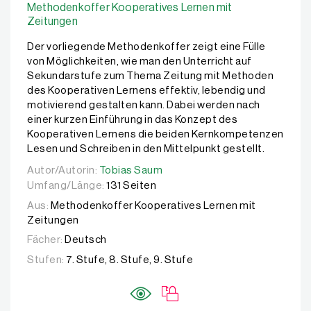
Methodenkoffer Kooperatives Lernen mit
Zeitungen
Der vorliegende Methodenkoffer zeigt eine Fülle
von Möglichkeiten, wie man den Unterricht auf
Sekundarstufe zum Thema Zeitung mit Methoden
des Kooperativen Lernens effektiv, lebendig und
motivierend gestalten kann. Dabei werden nach
einer kurzen Einführung in das Konzept des
Kooperativen Lernens die beiden Kernkompetenzen
Lesen und Schreiben in den Mittelpunkt gestellt.
Autor/Autorin:
Autor/Autorin:
Tobias Saum
Tobias Saum
Umfang/Länge:
131 Seiten
Aus:
Methodenkoffer Kooperatives Lernen mit
Zeitungen
Fächer:
Deutsch
Stufen:
7. Stufe, 8. Stufe, 9. Stufe