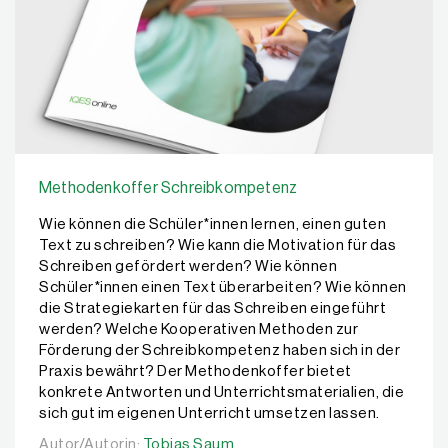
Methodenkoffer Schreibkompetenz
Wie können die Schüler*innen lernen, einen guten
Text zu schreiben? Wie kann die Motivation für das
Schreiben gefördert werden? Wie können
Schüler*innen einen Text überarbeiten? Wie können
die Strategiekarten für das Schreiben eingeführt
werden? Welche Kooperativen Methoden zur
Förderung der Schreibkompetenz haben sich in der
Praxis bewährt? Der Methodenkoffer bietet
konkrete Antworten und Unterrichtsmaterialien, die
sich gut im eigenen Unterricht umsetzen lassen.
Autor/Autorin:
Autor/Autorin:
Tobias Saum
Tobias Saum