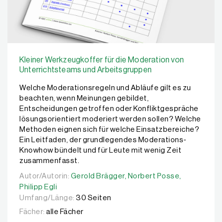
Kleiner Werkzeugkoffer für die Moderation von
Unterrichtsteams und Arbeitsgruppen
Welche Moderationsregeln und Abläufe gilt es zu
beachten, wenn Meinungen gebildet,
Entscheidungen getroffen oder Konfliktgespräche
lösungsorientiert moderiert werden sollen? Welche
Methoden eignen sich für welche Einsatzbereiche?
Ein Leitfaden, der grundlegendes Moderations-
Knowhow bündelt und für Leute mit wenig Zeit
zusammenfasst.
Autor/Autorin:
Autor/Autorin:
Gerold Brägger,
Gerold Brägger,
Norbert Posse,
Norbert Posse,
Philipp Egli
Philipp Egli
Umfang/Länge:
30 Seiten
Fächer:
alle Fächer