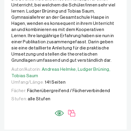
Unterricht, bei welchem die Schüler/innen sehr viel
lernen. Ludger Brüning und Tobias Saum,
Gymnasiallehrer an der Gesamtschule Haspe in
Hagen, wenden es konsequent in ihrem Unterricht
an und kombinieren es mit dem Kooperativen
Lernen. Ihre langjährige Erfahrung haben sie nun in
einer Publikation zusammengefasst. Darin geben
sie eine detaillierte Anleitung für die praktische
Umsetzung und stellen die theoretischen
Grundlagen umfassend und gut verständlich dar.
Autor/Autorin:
Autor/Autorin:
Andreas Helmke,
Andreas Helmke,
Ludger Brüning,
Ludger Brüning,
Tobias S
Tobias Saum
Umfang/Länge:
141 Seiten
Fächer:
Fächerübergreifend / Fächerverbindend
Stufen:
alle Stufen