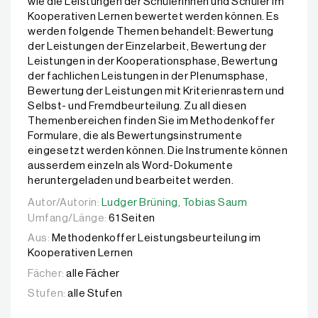
wie die Leistungen der Schülerinnen und Schüler im
Kooperativen Lernen bewertet werden können. Es
werden folgende Themen behandelt: Bewertung
der Leistungen der Einzelarbeit, Bewertung der
Leistungen in der Kooperationsphase, Bewertung
der fachlichen Leistungen in der Plenumsphase,
Bewertung der Leistungen mit Kriterienrastern und
Selbst- und Fremdbeurteilung. Zu all diesen
Themenbereichen finden Sie im Methodenkoffer
Formulare, die als Bewertungsinstrumente
eingesetzt werden können. Die Instrumente können
ausserdem einzeln als Word-Dokumente
heruntergeladen und bearbeitet werden.
Autor/Autorin:
Autor/Autorin:
Ludger Brüning,
Ludger Brüning,
Tobias Saum
Tobias Saum
Umfang/Länge:
61 Seiten
Aus:
Methodenkoffer Leistungsbeurteilung im
Kooperativen Lernen
Fächer:
alle Fächer
Stufen:
alle Stufen