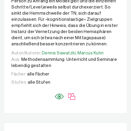
Person zu Anfang ein Modell gibt und die einzelnen
Schritte/Level jeweils selbst durchexerziert. So
sinkt die Hemmschwelle der TN, sich darauf
einzulassen. Für »kognitionslastige« Zielgruppen
empfiehlt sich der Hinweis, dass die Übung in erster
Instanz der Vernetzung der beiden Hemisphären
dient, um sich (etwa nach einer Mittagspause)
anschließend besser konzentrieren zu können.
Autor/Autorin:
Autor/Autorin:
Dennis Sawatzki,
Dennis Sawatzki,
Marcus Kuhn
Marcus Kuhn
Aus:
Methodensammlung: Unterricht und Seminare
lebendig gestalten
Fächer:
alle Fächer
Stufen:
alle Stufen