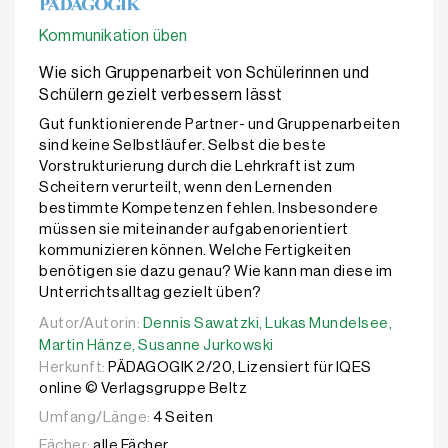
Kommunikation üben
Wie sich Gruppenarbeit von Schülerinnen und
Schülern gezielt verbessern lässt
Gut funktionierende Partner- und Gruppenarbeiten
sind keine Selbstläufer. Selbst die beste
Vorstrukturierung durch die Lehrkraft ist zum
Scheitern verurteilt, wenn den Lernenden
bestimmte Kompetenzen fehlen. Insbesondere
müssen sie miteinander aufgabenorientiert
kommunizieren können. Welche Fertigkeiten
benötigen sie dazu genau? Wie kann man diese im
Unterrichtsalltag gezielt üben?
Autor/Autorin:
Autor/Autorin:
Dennis Sawatzki,
Dennis Sawatzki,
Lukas Mundelsee,
Lukas Mundelsee,
Martin 
Martin Hänze,
Susanne Jurkowski
Herkunft:
PÄDAGOGIK 2/20, Lizensiert für IQES
online © Verlagsgruppe Beltz
Umfang/Länge:
4 Seiten
Fächer:
alle Fächer