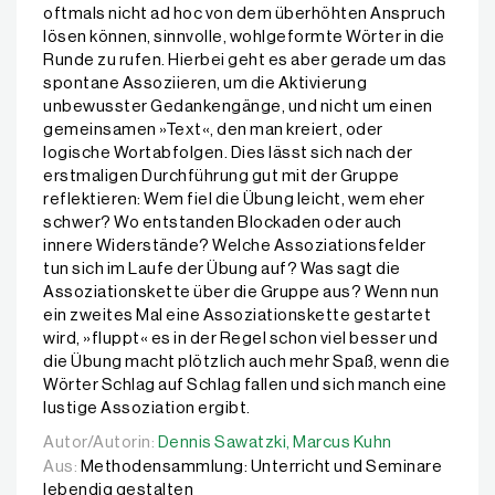
oftmals nicht ad hoc von dem überhöhten Anspruch
lösen können, sinnvolle, wohlgeformte Wörter in die
Runde zu rufen. Hierbei geht es aber gerade um das
spontane Assoziieren, um die Aktivierung
unbewusster Gedankengänge, und nicht um einen
gemeinsamen »Text«, den man kreiert, oder
logische Wortabfolgen. Dies lässt sich nach der
erstmaligen Durchführung gut mit der Gruppe
reflektieren: Wem fiel die Übung leicht, wem eher
schwer? Wo entstanden Blockaden oder auch
innere Widerstände? Welche Assoziationsfelder
tun sich im Laufe der Übung auf? Was sagt die
Assoziationskette über die Gruppe aus? Wenn nun
ein zweites Mal eine Assoziationskette gestartet
wird, »fluppt« es in der Regel schon viel besser und
die Übung macht plötzlich auch mehr Spaß, wenn die
Wörter Schlag auf Schlag fallen und sich manch eine
lustige Assoziation ergibt.
Autor/Autorin:
Autor/Autorin:
Dennis Sawatzki,
Dennis Sawatzki,
Marcus Kuhn
Marcus Kuhn
Aus:
Methodensammlung: Unterricht und Seminare
lebendig gestalten