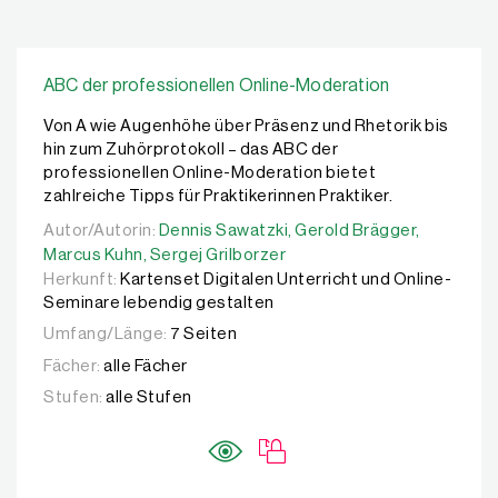
ABC der professionellen Online-Moderation
Von A wie Augenhöhe über Präsenz und Rhetorik bis
hin zum Zuhörprotokoll – das ABC der
professionellen Online-Moderation bietet
zahlreiche Tipps für Praktikerinnen Praktiker.
Autor/Autorin:
Autor/Autorin:
Dennis Sawatzki,
Dennis Sawatzki,
Gerold Brägger,
Gerold Brägger,
Marcus K
Marcus Kuhn,
Sergej Grilborzer
Herkunft:
Kartenset Digitalen Unterricht und Online-
Seminare lebendig gestalten
Umfang/Länge:
7 Seiten
Fächer:
alle Fächer
Stufen:
alle Stufen