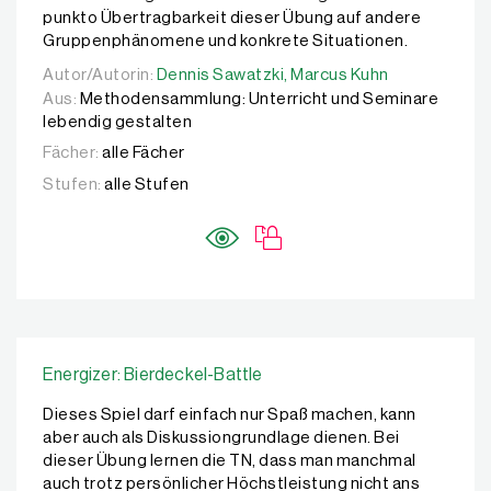
punkto Übertragbarkeit dieser Übung auf andere
Gruppenphänomene und konkrete Situationen.
Autor/Autorin:
Autor/Autorin:
Dennis Sawatzki,
Dennis Sawatzki,
Marcus Kuhn
Marcus Kuhn
Aus:
Methodensammlung: Unterricht und Seminare
lebendig gestalten
Fächer:
alle Fächer
Stufen:
alle Stufen
Energizer: Bierdeckel-Battle
Dieses Spiel darf einfach nur Spaß machen, kann
aber auch als Diskussiongrundlage dienen. Bei
dieser Übung lernen die TN, dass man manchmal
auch trotz persönlicher Höchstleistung nicht ans