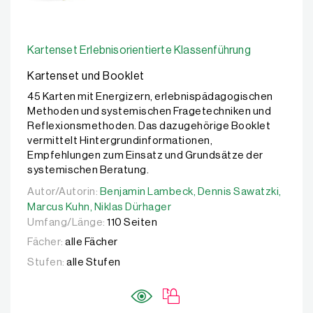
Kartenset Erlebnisorientierte Klassenführung
Kartenset und Booklet
45 Karten mit Energizern, erlebnispädagogischen
Methoden und systemischen Fragetechniken und
Reflexionsmethoden. Das dazugehörige Booklet
vermittelt Hintergrundinformationen,
Empfehlungen zum Einsatz und Grundsätze der
systemischen Beratung.
Autor/Autorin:
Autor/Autorin:
Benjamin Lambeck,
Benjamin Lambeck,
Dennis Sawatzki,
Dennis Sawatzki,
Marcu
Marcus Kuhn,
Niklas Dürhager
Umfang/Länge:
110 Seiten
Fächer:
alle Fächer
Stufen:
alle Stufen