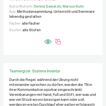
Autor/Autorin:
Autor/Autorin:
Dennis Sawatzki,
Dennis Sawatzki,
Marcus Kuhn
Marcus Kuhn
Aus:
Methodensammlung: Unterricht und Seminare
lebendig gestalten
Fächer:
alle Fächer
Stufen:
alle Stufen
Teamergizer: Stumme Inventur
Durch die Regel, während der Übung nicht
miteinander sprechen zu dürfen, werden die TN in
ihrer Kommunikation spürbar eingeschränkt.
Vereinbarungen mit Hand, Fuß und Stift, wer was und
wie viel Stück wovon besorgen kann oder soll,
werden im ersten Durchlauf eher selten erfolgreich