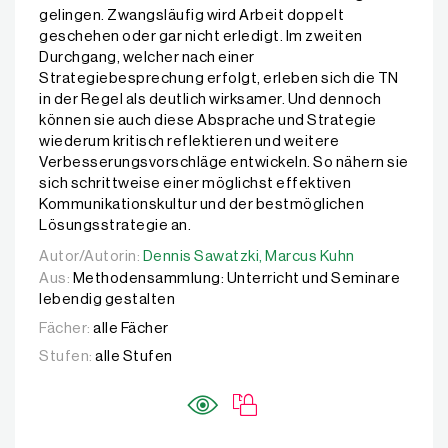
gelingen. Zwangsläufig wird Arbeit doppelt
geschehen oder gar nicht erledigt. Im zweiten
Durchgang, welcher nach einer
Strategiebesprechung erfolgt, erleben sich die TN
in der Regel als deutlich wirksamer. Und dennoch
können sie auch diese Absprache und Strategie
wiederum kritisch reflektieren und weitere
Verbesserungsvorschläge entwickeln. So nähern sie
sich schrittweise einer möglichst effektiven
Kommunikationskultur und der bestmöglichen
Lösungsstrategie an.
Autor/Autorin:
Autor/Autorin:
Dennis Sawatzki,
Dennis Sawatzki,
Marcus Kuhn
Marcus Kuhn
Aus:
Methodensammlung: Unterricht und Seminare
lebendig gestalten
Fächer:
alle Fächer
Stufen:
alle Stufen