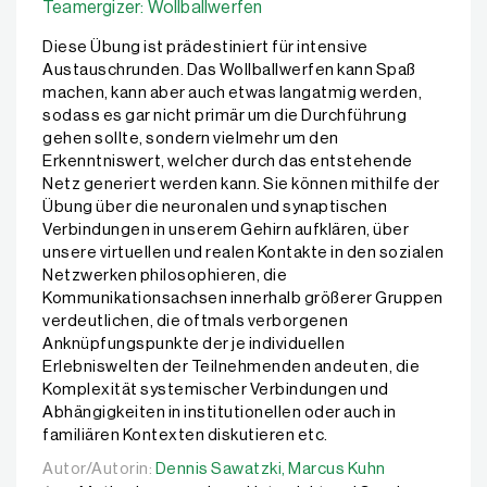
Teamergizer: Wollballwerfen
Diese Übung ist prädestiniert für intensive
Austauschrunden. Das Wollballwerfen kann Spaß
machen, kann aber auch etwas langatmig werden,
sodass es gar nicht primär um die Durchführung
gehen sollte, sondern vielmehr um den
Erkenntniswert, welcher durch das entstehende
Netz generiert werden kann. Sie können mithilfe der
Übung über die neuronalen und synaptischen
Verbindungen in unserem Gehirn aufklären, über
unsere virtuellen und realen Kontakte in den sozialen
Netzwerken philosophieren, die
Kommunikationsachsen innerhalb größerer Gruppen
verdeutlichen, die oftmals verborgenen
Anknüpfungspunkte der je individuellen
Erlebniswelten der Teilnehmenden andeuten, die
Komplexität systemischer Verbindungen und
Abhängigkeiten in institutionellen oder auch in
familiären Kontexten diskutieren etc.
Autor/Autorin:
Autor/Autorin:
Dennis Sawatzki,
Dennis Sawatzki,
Marcus Kuhn
Marcus Kuhn