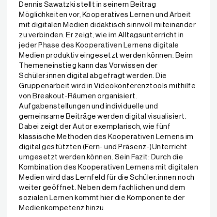
Dennis Sawatzki stellt in seinem Beitrag
Möglichkeiten vor, Kooperatives Lernen und Arbeit
mit digitalen Medien didaktisch sinnvoll miteinander
zu verbinden. Er zeigt, wie im Alltagsunterricht in
jeder Phase des Kooperativen Lernens digitale
Medien produktiv eingesetzt werden können: Beim
Themeneinstieg kann das Vorwissen der
Schüler:innen digital abgefragt werden. Die
Gruppenarbeit wird in Videokonferenztools mithilfe
von Breakout-Räumen organisiert.
Aufgabenstellungen und individuelle und
gemeinsame Beiträge werden digital visualisiert.
Dabei zeigt der Autor exemplarisch, wie fünf
klassische Methoden des Kooperativen Lernens im
digital gestützten (Fern- und Präsenz-)Unterricht
umgesetzt werden können. Sein Fazit: Durch die
Kombination des Kooperativen Lernens mit digitalen
Medien wird das Lernfeld für die Schüler:innen noch
weiter geöffnet. Neben dem fachlichen und dem
sozialen Lernen kommt hier die Komponente der
Medienkompetenz hinzu.