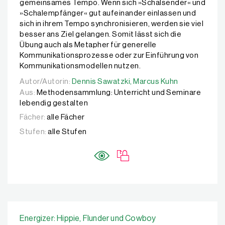
gemeinsames Tempo. Wenn sich »Schalsender« und
»Schalempfänger« gut aufeinander einlassen und
sich in ihrem Tempo synchronisieren, werden sie viel
besser ans Ziel gelangen. Somit lässt sich die
Übung auch als Metapher für generelle
Kommunikationsprozesse oder zur Einführung von
Kommunikationsmodellen nutzen.
Autor/Autorin:
Autor/Autorin:
Dennis Sawatzki,
Dennis Sawatzki,
Marcus Kuhn
Marcus Kuhn
Aus:
Methodensammlung: Unterricht und Seminare
lebendig gestalten
Fächer:
alle Fächer
Stufen:
alle Stufen
Energizer: Hippie, Flunder und Cowboy