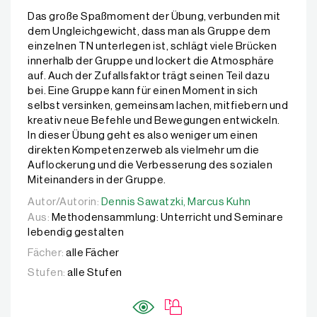
Das große Spaßmoment der Übung, verbunden mit
dem Ungleichgewicht, dass man als Gruppe dem
einzelnen TN unterlegen ist, schlägt viele Brücken
innerhalb der Gruppe und lockert die Atmosphäre
auf. Auch der Zufallsfaktor trägt seinen Teil dazu
bei. Eine Gruppe kann für einen Moment in sich
selbst versinken, gemeinsam lachen, mitfiebern und
kreativ neue Befehle und Bewegungen entwickeln.
In dieser Übung geht es also weniger um einen
direkten Kompetenzerweb als vielmehr um die
Auflockerung und die Verbesserung des sozialen
Miteinanders in der Gruppe.
Autor/Autorin:
Autor/Autorin:
Dennis Sawatzki,
Dennis Sawatzki,
Marcus Kuhn
Marcus Kuhn
Aus:
Methodensammlung: Unterricht und Seminare
lebendig gestalten
Fächer:
alle Fächer
Stufen:
alle Stufen