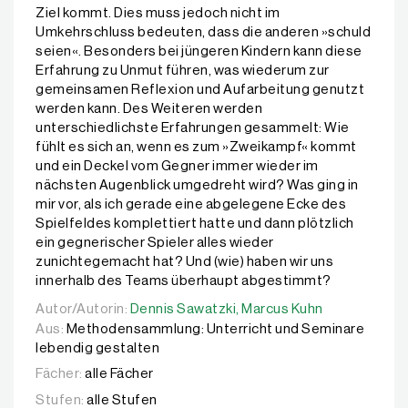
Ziel kommt. Dies muss jedoch nicht im
Umkehrschluss bedeuten, dass die anderen »schuld
seien«. Besonders bei jüngeren Kindern kann diese
Erfahrung zu Unmut führen, was wiederum zur
gemeinsamen Reflexion und Aufarbeitung genutzt
werden kann. Des Weiteren werden
unterschiedlichste Erfahrungen gesammelt: Wie
fühlt es sich an, wenn es zum »Zweikampf« kommt
und ein Deckel vom Gegner immer wieder im
nächsten Augenblick umgedreht wird? Was ging in
mir vor, als ich gerade eine abgelegene Ecke des
Spielfeldes komplettiert hatte und dann plötzlich
ein gegnerischer Spieler alles wieder
zunichtegemacht hat? Und (wie) haben wir uns
innerhalb des Teams überhaupt abgestimmt?
Autor/Autorin:
Autor/Autorin:
Dennis Sawatzki,
Dennis Sawatzki,
Marcus Kuhn
Marcus Kuhn
Aus:
Methodensammlung: Unterricht und Seminare
lebendig gestalten
Fächer:
alle Fächer
Stufen:
alle Stufen