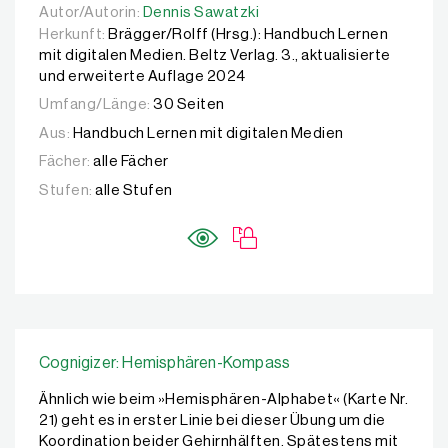
Autor/Autorin:
Autor/Autorin:
Dennis Sawatzki
Dennis Sawatzki
Herkunft:
Brägger/Rolff (Hrsg.): Handbuch Lernen
mit digitalen Medien. Beltz Verlag. 3., aktualisierte
und erweiterte Auflage 2024
Umfang/Länge:
30 Seiten
Aus:
Handbuch Lernen mit digitalen Medien
Fächer:
alle Fächer
Stufen:
alle Stufen
Cognigizer: Hemisphären-Kompass
Ähnlich wie beim »Hemisphären-Alphabet« (Karte Nr.
21) geht es in erster Linie bei dieser Übung um die
Koordination beider Gehirnhälften. Spätestens mit