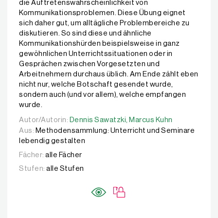
die Auftretenswahrscheinlichkeit von
Kommunikationsproblemen. Diese Übung eignet
sich daher gut, um alltägliche Problembereiche zu
diskutieren. So sind diese und ähnliche
Kommunikationshürden beispielsweise in ganz
gewöhnlichen Unterrichtssituationen oder in
Gesprächen zwischen Vorgesetzten und
Arbeitnehmern durchaus üblich. Am Ende zählt eben
nicht nur, welche Botschaft gesendet wurde,
sondern auch (und vor allem), welche empfangen
wurde.
Autor/Autorin:
Autor/Autorin:
Dennis Sawatzki,
Dennis Sawatzki,
Marcus Kuhn
Marcus Kuhn
Aus:
Methodensammlung: Unterricht und Seminare
lebendig gestalten
Fächer:
alle Fächer
Stufen:
alle Stufen