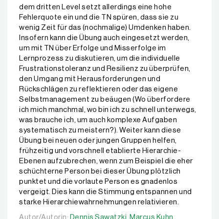
dem dritten Level setzt allerdings eine hohe
Fehlerquote ein und die TN spüren, dass sie zu
wenig Zeit für das (nochmalige) Umdenken haben.
Insofern kann die Übung auch eingesetzt werden,
um mit TN über Erfolge und Misserfolge im
Lernprozess zu diskutieren, um die individuelle
Frustrationstoleranz und Resilienz zu überprüfen,
den Umgang mit Herausforderungen und
Rückschlägen zu reflektieren oder das eigene
Selbstmanagement zu beäugen (Wo überfordere
ich mich manchmal, wo bin ich zu schnell unterwegs,
was brauche ich, um auch komplexe Aufgaben
systematisch zu meistern?). Weiter kann diese
Übung bei neuen oder jungen Gruppen helfen,
frühzeitig und vorschnell etablierte Hierarchie-
Ebenen aufzubrechen, wenn zum Beispiel die eher
schüchterne Person bei dieser Übung plötzlich
punktet und die vorlaute Person es gnadenlos
vergeigt. Dies kann die Stimmung entspannen und
starke Hierarchiewahrnehmungen relativieren.
Autor/Autorin:
Autor/Autorin:
Dennis Sawatzki,
Dennis Sawatzki,
Marcus Kuhn
Marcus Kuhn