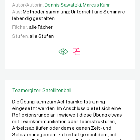
Autor/Autorin:
Autor/Autorin:
Dennis Sawatzki,
Dennis Sawatzki,
Marcus Kuhn
Marcus Kuhn
Aus:
Methodensammlung: Unterricht und Seminare
lebendig gestalten
Fächer:
alle Fächer
Stufen:
alle Stufen
Teamergizer: Satellitenball
Die Übung kann zum Achtsamkeitstraining
eingesetzt werden. Im Anschluss bietet sich eine
Reflexionsrunde an, inwieweit diese Übung etwas
mit Teamkommunikation oder Teamstrukturen,
Arbeitsabläufen oder dem eigenen Zeit- und
Selbstmanagement zu tun hat (je nachdem, auf