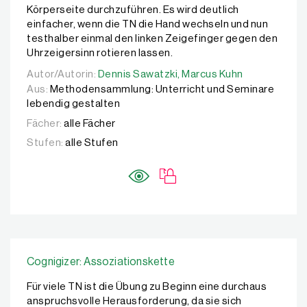
Körperseite durchzuführen. Es wird deutlich
einfacher, wenn die TN die Hand wechseln und nun
testhalber einmal den linken Zeigefinger gegen den
Uhrzeigersinn rotieren lassen.
Autor/Autorin:
Autor/Autorin:
Dennis Sawatzki,
Dennis Sawatzki,
Marcus Kuhn
Marcus Kuhn
Aus:
Methodensammlung: Unterricht und Seminare
lebendig gestalten
Fächer:
alle Fächer
Stufen:
alle Stufen
Cognigizer: Assoziationskette
Für viele TN ist die Übung zu Beginn eine durchaus
anspruchsvolle Herausforderung, da sie sich