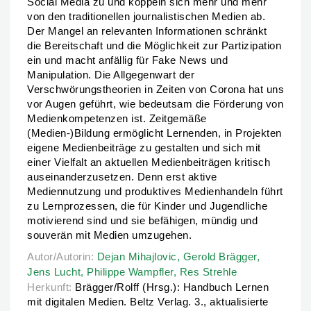
Social Media zu und koppeln sich mehr und mehr
von den traditionellen journalistischen Medien ab.
Der Mangel an relevanten Informationen schränkt
die Bereitschaft und die Möglichkeit zur Partizipation
ein und macht anfällig für Fake News und
Manipulation. Die Allgegenwart der
Verschwörungstheorien in Zeiten von Corona hat uns
vor Augen geführt, wie bedeutsam die Förderung von
Medienkompetenzen ist. Zeitgemäße
(Medien-)Bildung ermöglicht Lernenden, in Projekten
eigene Medienbeiträge zu gestalten und sich mit
einer Vielfalt an aktuellen Medienbeiträgen kritisch
auseinanderzusetzen. Denn erst aktive
Mediennutzung und produktives Medienhandeln führt
zu Lernprozessen, die für Kinder und Jugendliche
motivierend sind und sie befähigen, mündig und
souverän mit Medien umzugehen.
Autor/Autorin:
Autor/Autorin:
Dejan Mihajlovic,
Dejan Mihajlovic,
Gerold Brägger,
Gerold Brägger,
Jens Luc
Jens Lucht,
Philippe Wampfler,
Res Strehle
Herkunft:
Brägger/Rolff (Hrsg.): Handbuch Lernen
mit digitalen Medien. Beltz Verlag. 3., aktualisierte