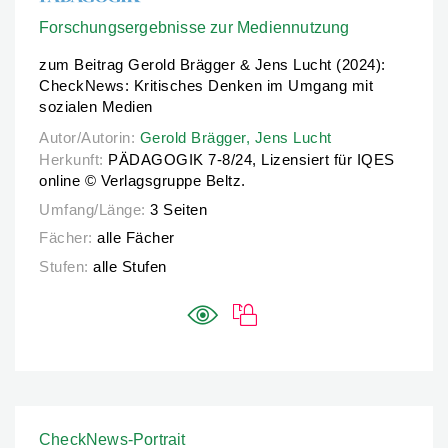
Forschungsergebnisse zur Mediennutzung
zum Beitrag Gerold Brägger & Jens Lucht (2024):
CheckNews: Kritisches Denken im Umgang mit
sozialen Medien
Autor/Autorin:
Autor/Autorin:
Gerold Brägger,
Gerold Brägger,
Jens Lucht
Jens Lucht
Herkunft:
PÄDAGOGIK 7-8/24, Lizensiert für IQES
online © Verlagsgruppe Beltz.
Umfang/Länge:
3 Seiten
Fächer:
alle Fächer
Stufen:
alle Stufen
CheckNews-Portrait