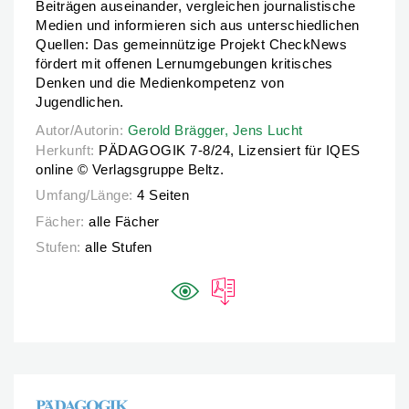
Beiträgen auseinander, vergleichen journalistische
Medien und informieren sich aus unterschiedlichen
Quellen: Das gemeinnützige Projekt CheckNews
fördert mit offenen Lernumgebungen kritisches
Denken und die Medienkompetenz von
Jugendlichen.
Autor/Autorin:
Autor/Autorin:
Gerold Brägger,
Gerold Brägger,
Jens Lucht
Jens Lucht
Herkunft:
PÄDAGOGIK 7-8/24, Lizensiert für IQES
online © Verlagsgruppe Beltz.
Umfang/Länge:
4 Seiten
Fächer:
alle Fächer
Stufen:
alle Stufen