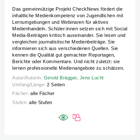
Das gemeinnützige Projekt CheckNews fördert die
inhaltliche Medienkompetenz von Jugendlichen mit
Lernumgebungen und Webinaren für aktives
Medienhandeln. Schüler:innen setzen sich mit Social
Media-Beiträgen kritisch auseinander. Sie lesen und
vergleichen journalistische Medienbeiträge. Sie
informieren sich aus verschiedenen Quellen. Sie
kennen die Qualität gut gemachter Reportagen,
Berichte oder Kommentare. Und nicht zuletzt: sie
lernen professionelle Medienangebote zu schätzen.
Autor/Autorin:
Autor/Autorin:
Gerold Brägger,
Gerold Brägger,
Jens Lucht
Jens Lucht
Umfang/Länge:
2 Seiten
Fächer:
alle Fächer
Stufen:
alle Stufen