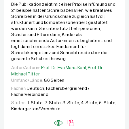
Die Publikation zeigt mit einer Praxiseinführung und
21 beispielhaften Schreibszenarien, wie kreatives
Schreiben in der Grundschule zugleich lustvoll,
strukturiert und kompetenzorientiert gestaltet
werden kann. Sie unterstützt Lehrpersonen,
Schulen und Eltern darin, Kinder als
ernstzunehmende Autor:innen zu begleiten – und
legt damit ein starkes Fundament für
Schreibkompetenz und Schreibfreude über die
gesamte Schulzeit hinweg.
Autor/Autorin:
Autor/Autorin:
Prof. Dr. Eva Maria Kohl,
Prof. Dr. Eva Maria Kohl,
Prof. Dr. Michael Ritt
Prof. Dr.
Michael Ritter
Umfang/Länge:
86 Seiten
Fächer:
Deutsch, Fächerübergreifend /
Fächerverbindend
Stufen:
1. Stufe, 2. Stufe, 3. Stufe, 4. Stufe, 5. Stufe,
Kindergarten/Vorschule