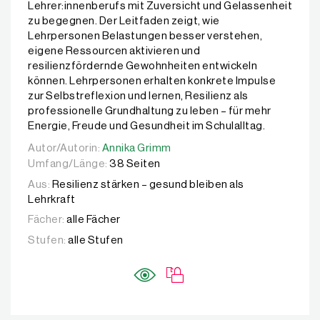
Lehrer:innenberufs mit Zuversicht und Gelassenheit
zu begegnen. Der Leitfaden zeigt, wie
Lehrpersonen Belastungen besser verstehen,
eigene Ressourcen aktivieren und
resilienzfördernde Gewohnheiten entwickeln
können. Lehrpersonen erhalten konkrete Impulse
zur Selbstreflexion und lernen, Resilienz als
professionelle Grundhaltung zu leben – für mehr
Energie, Freude und Gesundheit im Schulalltag.
Autor/Autorin:
Autor/Autorin:
Annika Grimm
Annika Grimm
Umfang/Länge:
38 Seiten
Aus:
Resilienz stärken – gesund bleiben als
Lehrkraft
Fächer:
alle Fächer
Stufen:
alle Stufen