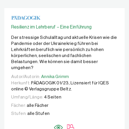
Resilienz im Lehrberuf – Eine Einführung
Der stressige Schulalltag und aktuelle Krisen wie die
Pandemie oder der Ukrainekrieg führen bei
Lehrkräften beruflich wie persönlich zu hohen
körperlichen, seelischen und fachlichen
Belastungen. Wie können sie damit besser
umgehen?
Autor/Autorin:
Autor/Autorin:
Annika Grimm
Annika Grimm
Herkunft:
PÄDAGOGIK 01/23, Lizensiert für IQES
online © Verlagsgruppe Beltz.
Umfang/Länge:
4 Seiten
Fächer:
alle Fächer
Stufen:
alle Stufen