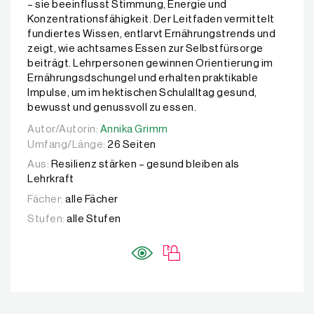
– sie beeinflusst Stimmung, Energie und
Konzentrationsfähigkeit. Der Leitfaden vermittelt
fundiertes Wissen, entlarvt Ernährungstrends und
zeigt, wie achtsames Essen zur Selbstfürsorge
beiträgt. Lehrpersonen gewinnen Orientierung im
Ernährungsdschungel und erhalten praktikable
Impulse, um im hektischen Schulalltag gesund,
bewusst und genussvoll zu essen.
Autor/Autorin:
Autor/Autorin:
Annika Grimm
Annika Grimm
Umfang/Länge:
26 Seiten
Aus:
Resilienz stärken – gesund bleiben als
Lehrkraft
Fächer:
alle Fächer
Stufen:
alle Stufen