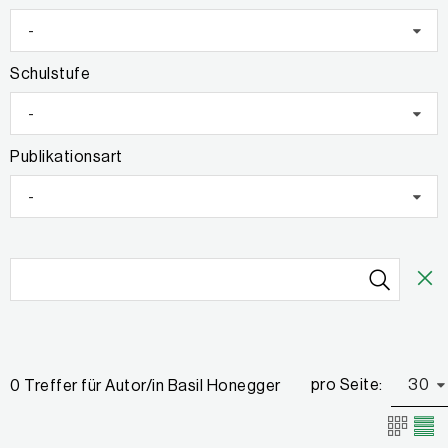
-
Schulstufe
-
Publikationsart
-
pro Seite:
30
0 Treffer für Autor/in Basil Honegger